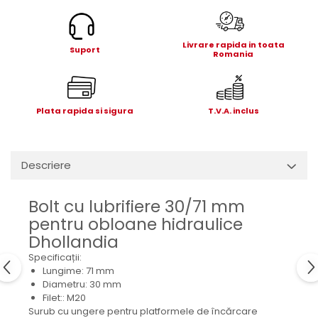
Electrice
Mecanice
Hidraulice
Livrare rapida in toata
Suport
Romania
Motoare electrice si pompe
hidraulice
Role, bucse si bolturi
Plata rapida si sigura
T.V.A. inclus
Cilindru hidraulic si burduf
ANTEO
Electrice
Descriere
Hidraulice
Mecanice
Bolt cu lubrifiere 30/71 mm
Bolturi, role si bucse
pentru obloane hidraulice
Cilindri si burdufe
Dhollandia
Pompe si motoare electrice
Specificații:
DAUTEL
Lungime: 71 mm
Diametru: 30 mm
Electrice
Filet:: M20
Hidraulica
Surub cu ungere pentru platformele de încărcare