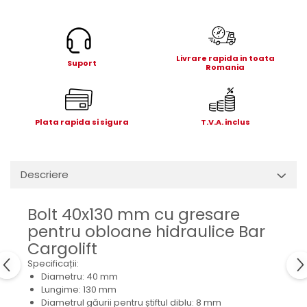
Electrice
Mecanice
Hidraulice
Livrare rapida in toata
Motoare electrice si pompe
Suport
Romania
hidraulice
Role, bucse si bolturi
Cilindru hidraulic si burduf
Plata rapida si sigura
T.V.A. inclus
ANTEO
Electrice
Hidraulice
Descriere
Mecanice
Bolturi, role si bucse
Bolt 40x130 mm cu gresare
Cilindri si burdufe
pentru obloane hidraulice Bar
Pompe si motoare electrice
Cargolift
DAUTEL
Specificații:
Diametru: 40 mm
Electrice
Lungime: 130 mm
Hidraulica
Diametrul găurii pentru știftul diblu: 8 mm