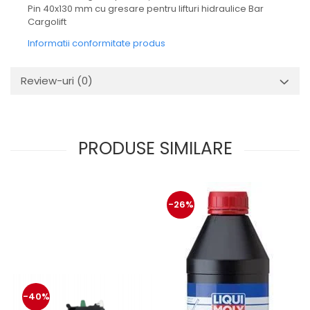
Mecanica
Pin 40x130 mm cu gresare pentru lifturi hidraulice Bar
Cargolift
Electropompa si motoare
electrice
Informatii conformitate produs
Burdufuri si cilindri hidraulici
Role, bucsi si bolturi
Review-uri
(0)
BEHRENS
Bolturi - role - bucse
Burdufe si cilindri
PRODUSE SIMILARE
Mecanice
Electrice
Hidraulice
Motoare electrice si pompe
-26%
SÖRENSEN
Mecanice
Electrice
Hidraulice
Cilindri hidraulici si burdufe
-40%