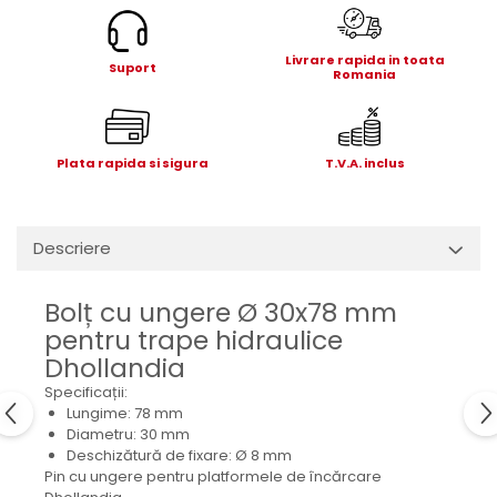
Electrice
Mecanice
Livrare rapida in toata
Suport
Hidraulice
Romania
Motoare electrice si pompe
hidraulice
Role, bucse si bolturi
Plata rapida si sigura
T.V.A. inclus
Cilindru hidraulic si burduf
ANTEO
Electrice
Descriere
Hidraulice
Mecanice
Bolț cu ungere Ø 30x78 mm
Bolturi, role si bucse
pentru trape hidraulice
Cilindri si burdufe
Dhollandia
Pompe si motoare electrice
Specificații:
Lungime: 78 mm
DAUTEL
Diametru: 30 mm
Electrice
Deschizătură de fixare: Ø 8 mm
Pin cu ungere pentru platformele de încărcare
Hidraulica