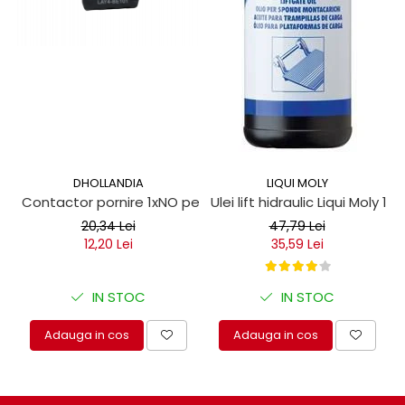
protectie
Grup electropompa
Bolturi, role si bucsi
MAMMUT LIFT
Mecanice
Electrice
Hidraulice
Motor electric si pompa hidraulica
DHOLLANDIA
LIQUI MOLY
Cilindru hidraulic si protectie
Contactor pornire 1xNO pentru obloane hidraulice
Ulei lift hidraulic Liqui Moly 1 lit
burduf
20,34 Lei
47,79 Lei
ERHEL - HYDRIS
12,20 Lei
35,59 Lei
Hidraulice
Electrice
IN STOC
IN STOC
Mecanice
Role, bucse si bolturi
Adauga in cos
Adauga in cos
Motoras electric si pompa
Cilindri si burdufuri protectie
Consumabile