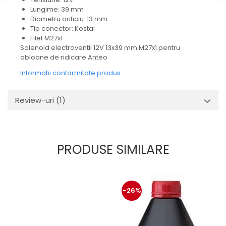
Mecanica
Lungime: 39 mm
Electropompa si motoare
Diametru orificiu: 13 mm
electrice
Tip conector: Kostal
Filet M27x1
Burdufuri si cilindri hidraulici
Solenoid electroventil 12V 13x39 mm M27x1 pentru
Role, bucsi si bolturi
obloane de ridicare Anteo
BEHRENS
Informatii conformitate produs
Bolturi - role - bucse
Burdufe si cilindri
Review-uri
(1)
Mecanice
Electrice
Hidraulice
PRODUSE SIMILARE
Motoare electrice si pompe
SÖRENSEN
Mecanice
Electrice
-26%
Hidraulice
Cilindri hidraulici si burdufe