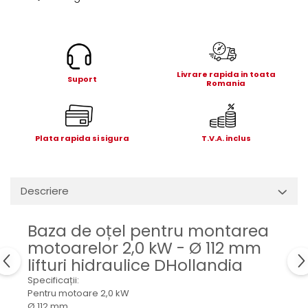
Electrice
Mecanice
Hidraulice
Motoare electrice si pompe
hidraulice
Livrare rapida in toata
Suport
Romania
Role, bucse si bolturi
Cilindru hidraulic si burduf
ANTEO
Plata rapida si sigura
T.V.A. inclus
Electrice
Hidraulice
Mecanice
Descriere
Bolturi, role si bucse
Cilindri si burdufe
Baza de oțel pentru montarea
Pompe si motoare electrice
motoarelor 2,0 kW - Ø 112 mm
DAUTEL
lifturi hidraulice DHollandia
Electrice
Specificații:
Pentru motoare 2,0 kW
Hidraulica
Ø 112 mm