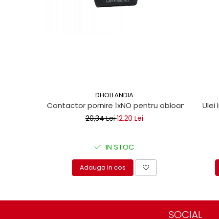
protectie
Grup electropompa
Bolturi, role si bucsi
MAMMUT LIFT
Mecanice
Electrice
Hidraulice
Motor electric si pompa hidraulica
DHOLLANDIA
Cilindru hidraulic si protectie
Contactor pornire 1xNO pentru obloane hidraul
Ulei 
burduf
20,34 Lei
12,20 Lei
ERHEL - HYDRIS
Hidraulice
IN STOC
Electrice
Mecanice
Adauga in cos
Role, bucse si bolturi
Motoras electric si pompa
Cilindri si burdufuri protectie
SOCIAL
Consumabile