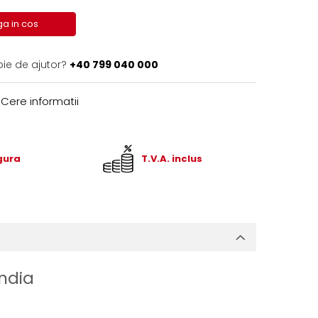
a in cos
oie de ajutor?
+40 799 040 000
Cere informatii
igura
T.V.A. inclus
andia