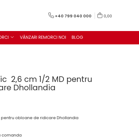
+40 799 040 000
0,00
ORCI
VÂNZARI REMORCI NOI
BLOG
ic 2,6 cm 1/2 MD pentru
are Dhollandia
 pentru obloane de ridicare Dhollandia
 la comanda