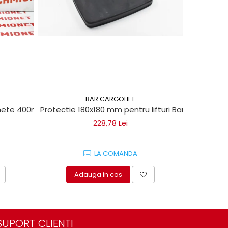
BÄR CARGOLIFT
chete 400ml
Protectie 180x180 mm pentru lifturi Bar Cargolift
Vaselin
228,78 Lei
LA COMANDA
Adauga in cos
A
SUPORT CLIENTI