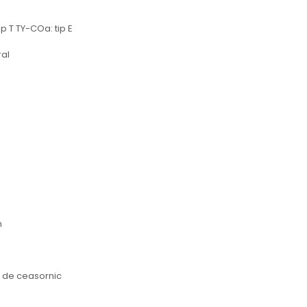
p T TY-COa: tip E
ral
m
or de ceasornic