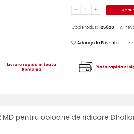
Adaug
Cod Produs:
125620
Ai nev
Adauga la Favorite
Livrare rapida in toata
Plata rapida si s
Romania
2 MD pentru obloane de ridicare Dholl