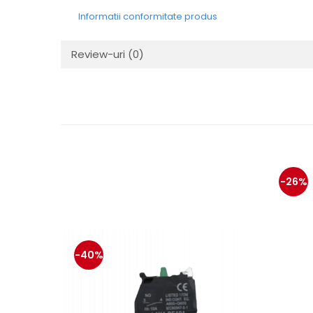
Mecanica
Informatii conformitate produs
Electropompa si motoare
electrice
Review-uri
(0)
Burdufuri si cilindri hidraulici
Role, bucsi si bolturi
BEHRENS
Bolturi - role - bucse
Burdufe si cilindri
Mecanice
Electrice
-26%
Hidraulice
Motoare electrice si pompe
SÖRENSEN
Mecanice
-40%
Electrice
Hidraulice
Cilindri hidraulici si burdufe