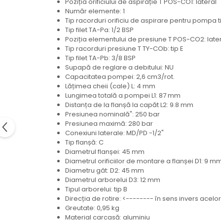
Poziția orificiului de aspirație T POS-CO1: lateral
Electrice
Număr elemente: 1
Mecanice
Tip racorduri orificiu de aspirare pentru pompa ti
Tip filet TA-Pa: 1/2 BSP
Hidraulice
Poziția elementului de presiune T POS-CO2: late
Motoare electrice si pompe
Tip racorduri presiune T TY-COb: tip E
hidraulice
Tip filet TA-Pb: 3/8 BSP
Role, bucse si bolturi
Supapă de reglare a debitului: NU
Capacitatea pompei: 2,6 cm3/rot.
Cilindru hidraulic si burduf
Lățimea cheii (cale) L: 4 mm
ANTEO
Lungimea totală a pompei L1: 87 mm
Distanța de la flanșă la capăt L2: 9.8 mm
Electrice
Presiunea nominală": 250 bar
Hidraulice
Presiunea maximă: 280 bar
Mecanice
Conexiuni laterale: MD/PD -1/2"
Tip flanșă: C
Bolturi, role si bucse
Diametrul flanșei: 45 mm
Cilindri si burdufe
Diametrul orificiilor de montare a flanșei D1: 9 m
Diametru gât: D2: 45 mm
Pompe si motoare electrice
Diametrul arborelui D3: 12 mm
DAUTEL
Tipul arborelui: tip B
Direcția de rotire: <-------- în sens invers acel
Electrice
Greutate: 0,95 kg
Hidraulica
Material carcasă: aluminiu