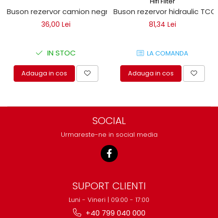
Hifi Filter
Mecanica
Buson rezervor camion negru
Buson rezervor hidraulic TCO
Electropompa si motoare
36,00 Lei
81,34 Lei
electrice
Burdufuri si cilindri hidraulici
Role, bucsi si bolturi
IN STOC
LA COMANDA
BEHRENS
Adauga in cos
Adauga in cos
Bolturi - role - bucse
Burdufe si cilindri
Mecanice
Electrice
SOCIAL
Hidraulice
Urmareste-ne in social media
Motoare electrice si pompe
SÖRENSEN
Mecanice
Electrice
SUPORT CLIENTI
Hidraulice
Luni - Vineri | 09:00 - 17:00
Cilindri hidraulici si burdufe
+40 799 040 000