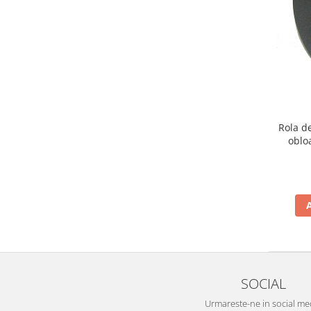
Electrice
Mecanice
Hidraulice
Motoare electrice si pompe
hidraulice
Role, bucse si bolturi
Cilindru hidraulic si burduf
Rola d
ANTEO
oblo
Electrice
Hidraulice
Mecanice
Bolturi, role si bucse
Cilindri si burdufe
Pompe si motoare electrice
DAUTEL
SOCIAL
Electrice
Hidraulica
Urmareste-ne in social me