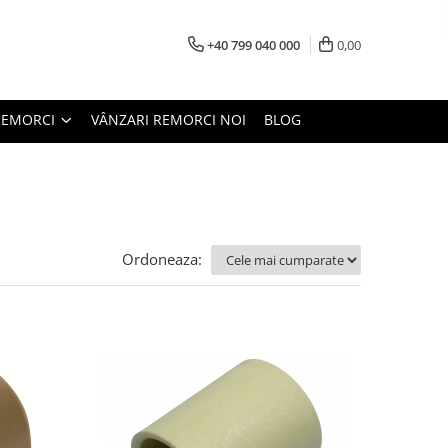
+40 799 040 000
0,00
REMORCI
VÂNZARI REMORCI NOI
BLOG
Ordoneaza: