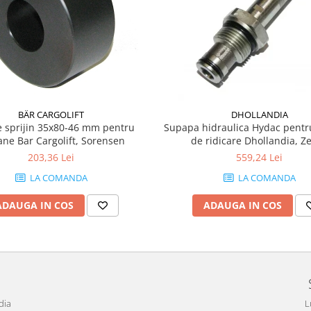
BÄR CARGOLIFT
DHOLLANDIA
e sprijin 35x80-46 mm pentru
Supapa hidraulica Hydac pentr
ane Bar Cargolift, Sorensen
de ridicare Dhollandia, Z
203,36 Lei
559,24 Lei
LA COMANDA
LA COMANDA
ADAUGA IN COS
ADAUGA IN COS
dia
L