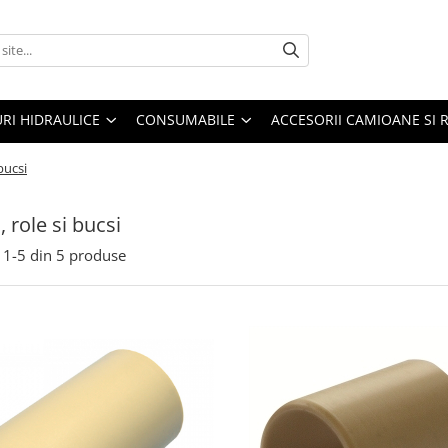
URI HIDRAULICE
CONSUMABILE
ACCESORII CAMIOANE SI 
 bucsi
, role si bucsi
1-
5
din
5
produse