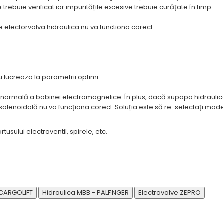
 trebuie verificat iar impuritățile excesive trebuie curățate în timp.
e electorvalva hidraulica nu va functiona corect.
u lucreaza la parametrii optimi
normală a bobinei electromagnetice. În plus, dacă supapa hidraulic
a solenoidală nu va funcționa corect. Soluția este să re-selectați mode
rtusului electroventil, spirele, etc.
 CARGOLIFT
Hidraulica MBB - PALFINGER
Electrovalve ZEPRO