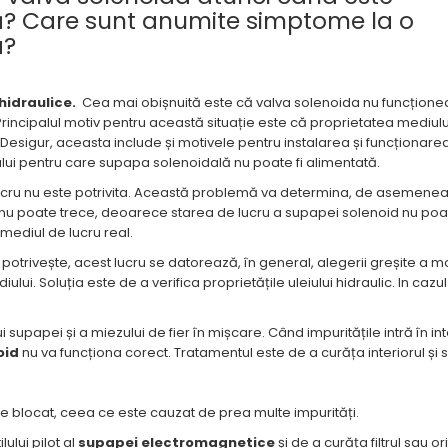
că? Care sunt anumite simptome la o
a?
hidraulice.
Cea mai obișnuită este că valva solenoida nu funcțion
Principalul motiv pentru această situație este că proprietatea mediulu
Desigur, aceasta include și motivele pentru instalarea și funcționare
ului pentru care supapa solenoidală nu poate fi alimentată.
 lucru nu este potrivita. Această problemă va determina, de asemenea
 nu poate trece, deoarece starea de lucru a supapei solenoid nu poa
 mediul de lucru real.
 potrivește, acest lucru se datorează, în general, alegerii greșite a m
ui. Soluția este de a verifica proprietățile uleiului hidraulic. In cazul
i supapei și a miezului de fier în mișcare. Când impuritățile intră în int
oid
nu va funcționa corect. Tratamentul este de a curăța interiorul și
t este blocat, ceea ce este cauzat de prea multe impurități.
lului pilot al
supapei electromagnetice
și de a curăța filtrul sau ori