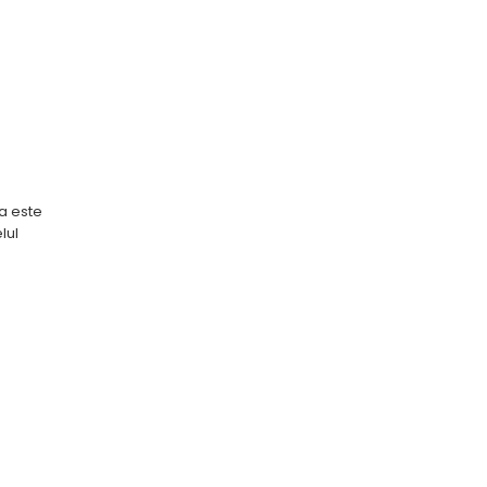
a este
lul