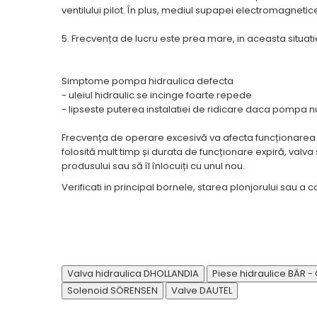
Mecanica
ventilului pilot. În plus, mediul supapei electromagnetice
Electropompa si motoare
electrice
5. Frecvența de lucru este prea mare, in aceasta situati
Burdufuri si cilindri hidraulici
Role, bucsi si bolturi
Simptome pompa hidraulica defecta
BEHRENS
- uleiul hidraulic se incinge foarte repede
- lipseste puterea instalatiei de ridicare daca pompa n
Bolturi - role - bucse
Burdufe si cilindri
Frecvența de operare excesivă va afecta funcționarea 
folosită mult timp și durata de funcționare expiră, valv
Mecanice
produsului sau să îl înlocuiți cu unul nou.
Electrice
Verificati in principal bornele, starea plonjorului sau a ca
Hidraulice
Motoare electrice si pompe
SÖRENSEN
Mecanice
Electrice
Valva hidraulica DHOLLANDIA
Piese hidraulice BÄR -
Hidraulice
Solenoid SÖRENSEN
Valve DAUTEL
Cilindri hidraulici si burdufe