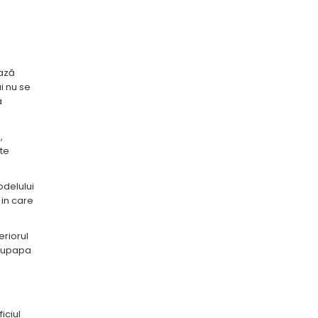
ează
i nu se
a
,
te
odelului
 in care
eriorul
 supapa
ficiul