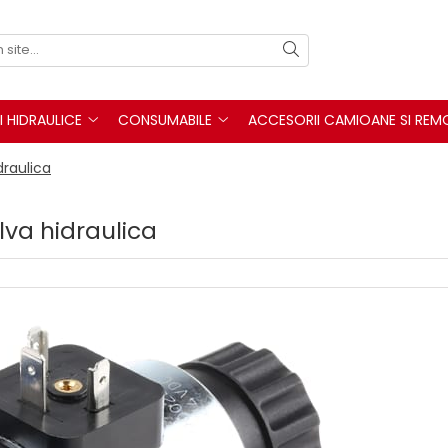
I HIDRAULICE
CONSUMABILE
ACCESORII CAMIOANE SI REM
draulica
lva hidraulica