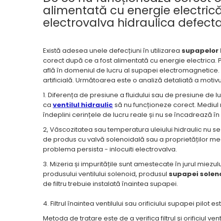
Electrice
alimentată cu energie electri
Mecanice
electrovalva hidraulica defect
Hidraulice
Motoare electrice si pompe
Există adesea unele defecțiuni în utilizarea
supapelor 
hidraulice
corect după ce a fost alimentată cu energie electrica. 
Role, bucse si bolturi
află în domeniul de lucru al supapei electromagnetice. 
Cilindru hidraulic si burduf
artificială. Următoarea este o analiză detaliată a motiv
ANTEO
1. Diferența de presiune a fluidului sau de presiune de
ca
ventilul hidraulic
să nu funcționeze corect. Mediul
Electrice
îndeplini cerințele de lucru reale și nu se încadrează în
Hidraulice
2, Vâscozitatea sau temperatura uleiului hidraulic nu se
Mecanice
de produs cu valvă solenoidală sau a proprietăților mediul
Bolturi, role si bucse
problema persista - inlocuiti electrovalva.
Cilindri si burdufe
3. Mizeria și impuritățile sunt amestecate în jurul miezulu
Pompe si motoare electrice
produsului ventilului solenoid, produsul
supapei solen
de filtru trebuie instalată înaintea supapei.
DAUTEL
Electrice
4. Filtrul înaintea ventilului sau orificiului supapei pilo
Hidraulica
Metoda de tratare este de a verifica filtrul și orificiul venti