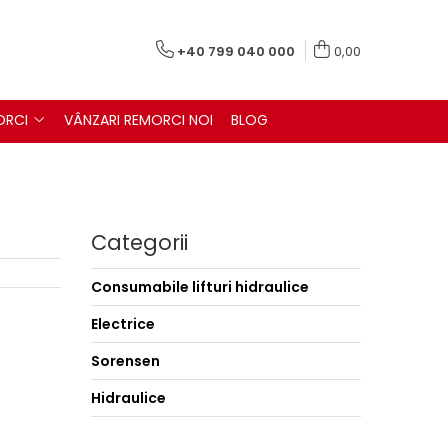
+40 799 040 000
0,00
ORCI
VÂNZARI REMORCI NOI
BLOG
Categorii
Consumabile lifturi hidraulice
Electrice
Sorensen
Hidraulice