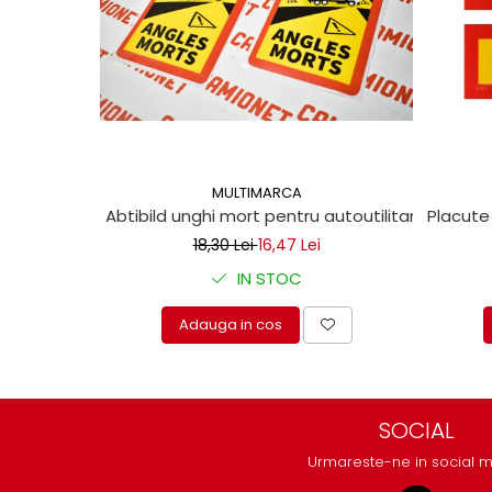
Mecanica
Electropompa si motoare
electrice
Burdufuri si cilindri hidraulici
Role, bucsi si bolturi
BEHRENS
Bolturi - role - bucse
MULTIMARCA
Burdufe si cilindri
Abtibild unghi mort pentru autoutilitare 17x25c
Placute
Mecanice
18,30 Lei
16,47 Lei
Electrice
IN STOC
Hidraulice
Motoare electrice si pompe
Adauga in cos
SÖRENSEN
Mecanice
Electrice
SOCIAL
Hidraulice
Urmareste-ne in social 
Cilindri hidraulici si burdufe