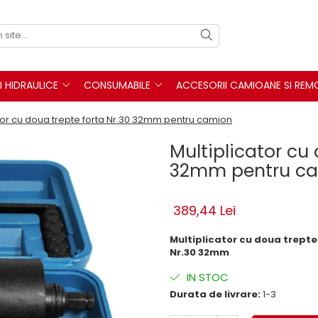
I HIDRAULICE
CONSUMABILE
ACCESORII CAMIOANE SI REM
ator cu doua trepte forta Nr.30 32mm pentru camion
Multiplicator cu 
32mm pentru c
389,44 Lei
Multiplicator cu doua trept
Nr.30 32mm
IN STOC
Durata de livrare:
1-3