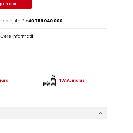
a in cos
e de ajutor?
+40 799 040 000
Cere informatii
igura
T.V.A. inclus