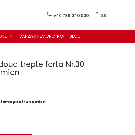
+40 799 040 000
0,00
ORCI
VÂNZARI REMORCI NOI
BLOG
doua trepte forta Nr.30
amion
e forta pentru camion