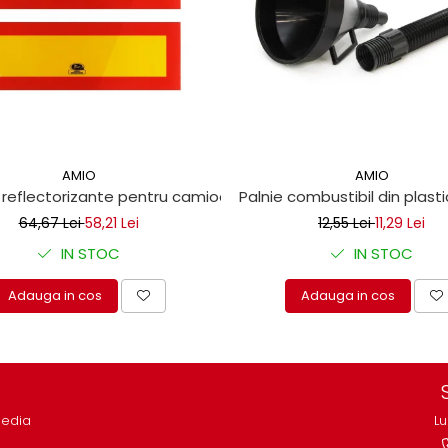
AMIO
AMIO
m
 reflectorizante pentru camioane 10x30 cm
Palnie combustibil din plasti
64,67 Lei
58,21 Lei
12,55 Lei
11,29 Lei
IN STOC
IN STOC
Adauga in cos
Adauga in cos
media
Lu