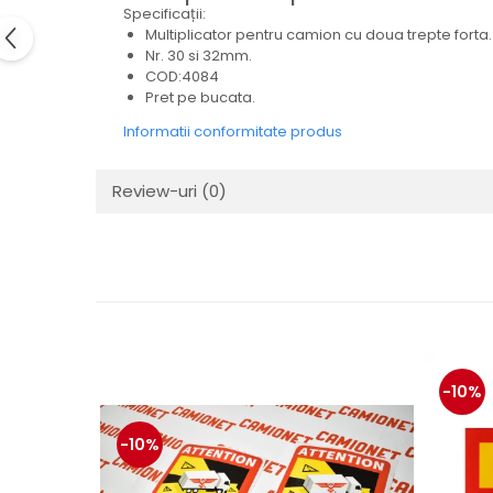
Electrice
Specificații:
Multiplicator pentru camion cu doua trepte forta.
Mecanice
Nr. 30 si 32mm.
Hidraulice
COD:4084
Motoare electrice si pompe
Pret pe bucata.
hidraulice
Informatii conformitate produs
Role, bucse si bolturi
Cilindru hidraulic si burduf
Review-uri
(0)
ANTEO
Electrice
Hidraulice
Mecanice
Bolturi, role si bucse
Cilindri si burdufe
Pompe si motoare electrice
-10%
DAUTEL
-10%
Electrice
Hidraulica