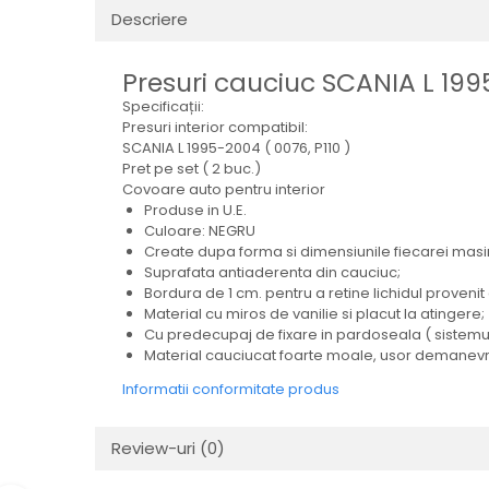
Electrice
Descriere
Mecanice
Hidraulice
Presuri cauciuc SCANIA L 1995
Motoare electrice si pompe
Specificații:
hidraulice
Presuri interior compatibil:
Role, bucse si bolturi
SCANIA L 1995-2004 ( 0076, P110 )
Pret pe set ( 2 buc.)
Cilindru hidraulic si burduf
Covoare auto pentru interior
ANTEO
Produse in U.E.
Culoare: NEGRU
Electrice
Create dupa forma si dimensiunile fiecarei masin
Hidraulice
Suprafata antiaderenta din cauciuc;
Bordura de 1 cm. pentru a retine lichidul provenit 
Mecanice
Material cu miros de vanilie si placut la atingere;
Bolturi, role si bucse
Cu predecupaj de fixare in pardoseala ( sistemul
Cilindri si burdufe
Material cauciucat foarte moale, usor demanevrat
Pompe si motoare electrice
Informatii conformitate produs
DAUTEL
Electrice
Review-uri
(0)
Hidraulica