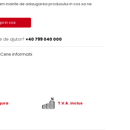
inainte de adaugarea produsului in cos sa ne
a in cos
e de ajutor?
+40 799 040 000
Cere informatii
igura
T.V.A. inclus