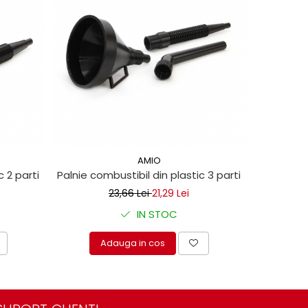
-10%
AMIO
c 2 parti
Palnie combustibil din plastic 3 parti
Palnie com
23,66 Lei
21,29 Lei
IN STOC
Adauga in cos
A