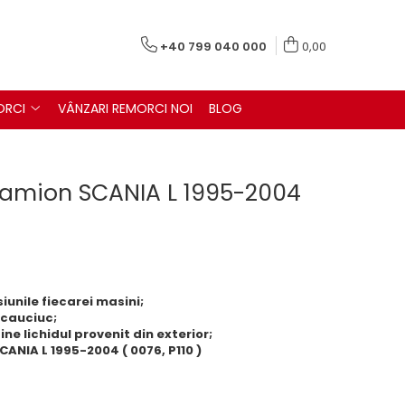
+40 799 040 000
0,00
ORCI
VÂNZARI REMORCI NOI
BLOG
amion SCANIA L 1995-2004
unile fiecarei masini;
 cauciuc;
ne lichidul provenit din exterior;
CANIA L 1995-2004 ( 0076, P110 )