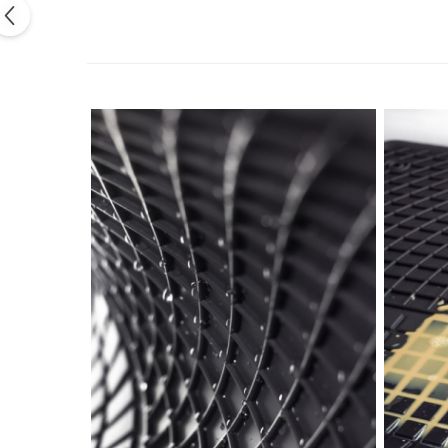
Mecanica
Electropompa si motoare
electrice
Burdufuri si cilindri hidraulici
Role, bucsi si bolturi
BEHRENS
Bolturi - role - bucse
Burdufe si cilindri
Mecanice
Electrice
Hidraulice
Motoare electrice si pompe
SÖRENSEN
Mecanice
Electrice
Hidraulice
Cilindri hidraulici si burdufe