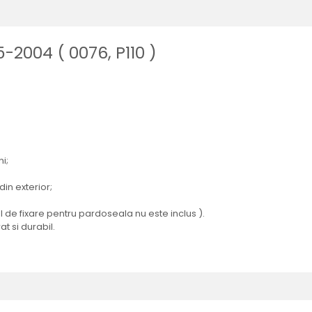
-2004 ( 0076, P110 )
i;
din exterior;
 de fixare pentru pardoseala nu este inclus ).
 si durabil.