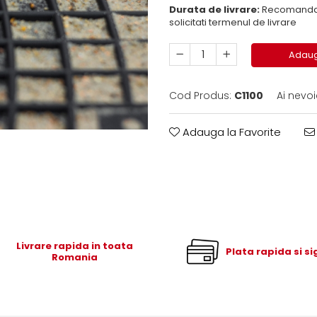
Durata de livrare:
Recomandam 
solicitati termenul de livrare
Adaug
Cod Produs:
C1100
Ai nevoi
Adauga la Favorite
Livrare rapida in toata
Plata rapida si s
Romania