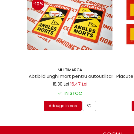
-10%
MULTIMARCA
Abtibild unghi mort pentru autoutilitare 17x25c
Placute
18,30 Lei
16,47 Lei
IN STOC
Adauga in cos