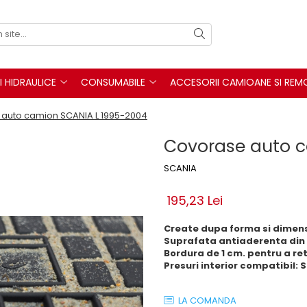
I HIDRAULICE
CONSUMABILE
ACCESORII CAMIOANE SI REM
auto camion SCANIA L 1995-2004
Covorase auto c
SCANIA
195,23 Lei
Create dupa forma si dimensi
Suprafata antiaderenta din
Bordura de 1 cm. pentru a reti
Presuri interior compatibil:
S
LA COMANDA