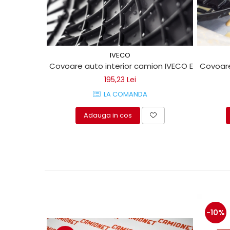
protectie
Grup electropompa
Bolturi, role si bucsi
MAMMUT LIFT
IVECO
Mecanice
Covoare auto interior camion IVECO EUROCARG
Covoare
Electrice
195,23 Lei
Hidraulice
LA COMANDA
Motor electric si pompa hidraulica
Cilindru hidraulic si protectie
Adauga in cos
burduf
ERHEL - HYDRIS
Hidraulice
Electrice
Mecanice
Role, bucse si bolturi
Motoras electric si pompa
-10%
Cilindri si burdufuri protectie
Consumabile