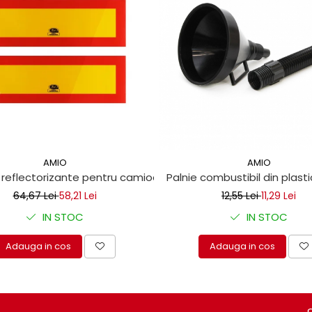
AMIO
AMIO
m
 reflectorizante pentru camioane 10x30 cm
Palnie combustibil din plasti
64,67 Lei
58,21 Lei
12,55 Lei
11,29 Lei
IN STOC
IN STOC
Adauga in cos
Adauga in cos