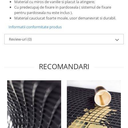
Grup electropompa
Material cu miros de vanilie si placut la atingere;
Cu predecupaj de fixare in pardoseala ( sistemul de fixare
Bolturi, role si bucsi
pentru pardoseala nu este inclus ).
MAMMUT LIFT
Material cauciucat foarte moale, usor demanevrat si durabil.
Mecanice
Informatii conformitate produs
Electrice
Review-uri
(0)
Hidraulice
Motor electric si pompa hidraulica
Cilindru hidraulic si protectie
burduf
RECOMANDARI
ERHEL - HYDRIS
Hidraulice
Electrice
Mecanice
Role, bucse si bolturi
Motoras electric si pompa
Cilindri si burdufuri protectie
Consumabile