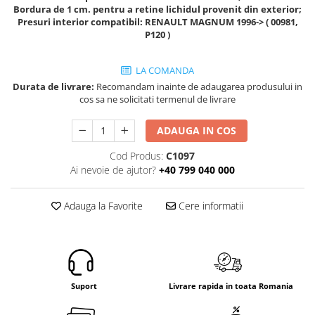
Electrice
Bordura de 1 cm. pentru a retine lichidul provenit din exterior;
Presuri interior compatibil:
RENAULT MAGNUM 1996-> ( 00981,
Mecanice
P120 )
Hidraulice
Motoare electrice si pompe
LA COMANDA
hidraulice
Durata de livrare:
Recomandam inainte de adaugarea produsului in
Role, bucse si bolturi
cos sa ne solicitati termenul de livrare
Cilindru hidraulic si burduf
ADAUGA IN COS
ANTEO
Electrice
Cod Produs:
C1097
Ai nevoie de ajutor?
+40 799 040 000
Hidraulice
Mecanice
Adauga la Favorite
Cere informatii
Bolturi, role si bucse
Cilindri si burdufe
Pompe si motoare electrice
DAUTEL
Electrice
Suport
Livrare rapida in toata Romania
Hidraulica