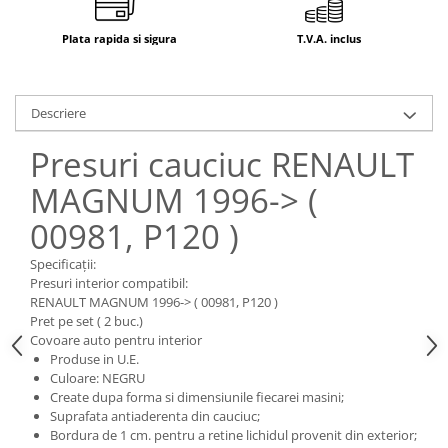
Mecanica
Electropompa si motoare electrice
Plata rapida si sigura
T.V.A. inclus
Burdufuri si cilindri hidraulici
Role, bucsi si bolturi
BEHRENS
Descriere
Bolturi - role - bucse
Presuri cauciuc RENAULT
Burdufe si cilindri
MAGNUM 1996-> (
Mecanice
Electrice
00981, P120 )
Hidraulice
Specificații:
Motoare electrice si pompe
Presuri interior compatibil:
SÖRENSEN
RENAULT MAGNUM 1996-> ( 00981, P120 )
Pret pe set ( 2 buc.)
Mecanice
Covoare auto pentru interior
Electrice
Produse in U.E.
Culoare: NEGRU
Hidraulice
Create dupa forma si dimensiunile fiecarei masini;
Cilindri hidraulici si burdufe
Suprafata antiaderenta din cauciuc;
protectie
Bordura de 1 cm. pentru a retine lichidul provenit din exterior;