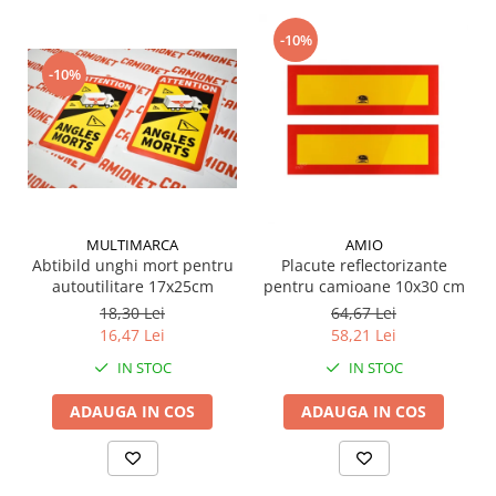
-10%
-10%
MULTIMARCA
AMIO
Abtibild unghi mort pentru
Placute reflectorizante
autoutilitare 17x25cm
pentru camioane 10x30 cm
18,30 Lei
64,67 Lei
16,47 Lei
58,21 Lei
IN STOC
IN STOC
ADAUGA IN COS
ADAUGA IN COS