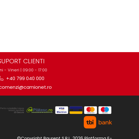
SUPORT CLIENTI
ni - Vineri | 09:00 - 17:00
+40 799 040 000
comenzi@camionet.ro
©Copyright Baurent S.R.L. 2026
Platforma E-