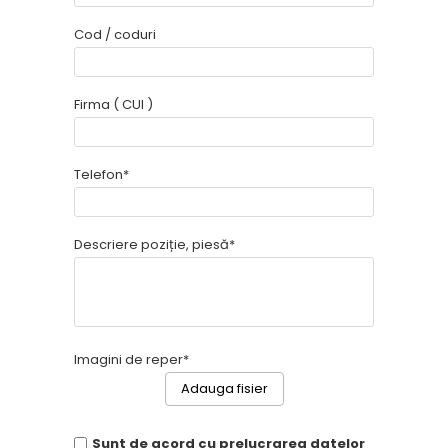
Cod / coduri
Firma ( CUI )
Telefon*
Descriere poziție, piesă*
Imagini de reper*
Adauga fisier
Sunt de acord cu prelucrarea datelor