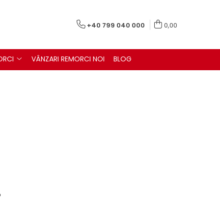
+40 799 040 000
0,00
ORCI
VÂNZARI REMORCI NOI
BLOG
?