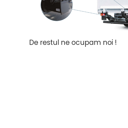
Electrice
Mecanice
Hidraulice
Motoare electrice si pompe
hidraulice
Role, bucse si bolturi
De restul ne ocupam noi !
Cilindru hidraulic si burduf
ANTEO
Electrice
Hidraulice
Mecanice
Bolturi, role si bucse
Cilindri si burdufe
Pompe si motoare electrice
DAUTEL
Electrice
Hidraulica