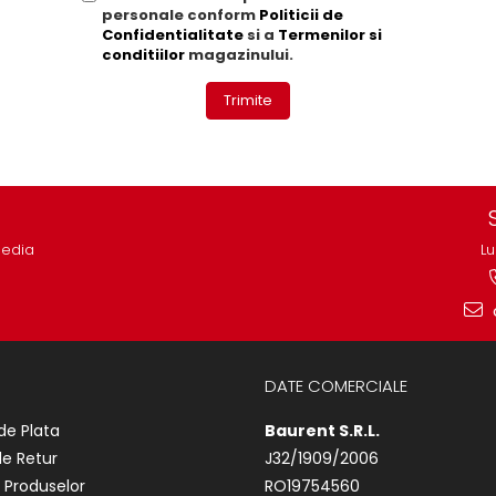
personale conform
Politicii de
Confidentialitate
si a
Termenilor si
conditiilor
magazinului.
Trimite
media
Lu
DATE COMERCIALE
de Plata
Baurent S.R.L.
de Retur
J32/1909/2006
 Produselor
RO19754560