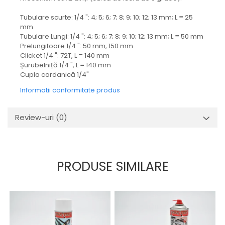
Mecanica
Tubulare scurte: 1/4 ": 4; 5; 6; 7; 8; 9; 10; 12; 13 mm; L = 25
Electropompa si motoare
mm
electrice
Tubulare Lungi: 1/4 ": 4; 5; 6; 7; 8; 9; 10; 12; 13 mm; L = 50 mm
Burdufuri si cilindri hidraulici
Prelungitoare 1/4 ": 50 mm, 150 mm
Role, bucsi si bolturi
Clicket 1/4 ": 72T, L = 140 mm
Șurubelniță 1/4 ", L = 140 mm
BEHRENS
Cupla cardanică 1/4"
Bolturi - role - bucse
Informatii conformitate produs
Burdufe si cilindri
Mecanice
Review-uri
(0)
Electrice
Hidraulice
Motoare electrice si pompe
SÖRENSEN
PRODUSE SIMILARE
Mecanice
Electrice
Hidraulice
Cilindri hidraulici si burdufe