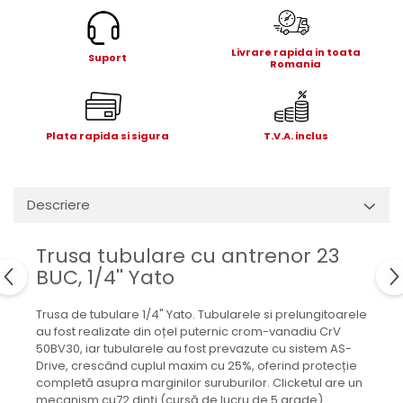
Electrice
Mecanice
Livrare rapida in toata
Hidraulice
Suport
Romania
Motoare electrice si pompe
hidraulice
Role, bucse si bolturi
Plata rapida si sigura
T.V.A. inclus
Cilindru hidraulic si burduf
ANTEO
Electrice
Descriere
Hidraulice
Mecanice
Trusa tubulare cu antrenor 23
Bolturi, role si bucse
BUC, 1/4'' Yato
Cilindri si burdufe
Pompe si motoare electrice
Trusa de tubulare 1/4" Yato. Tubularele si prelungitoarele
au fost realizate din oțel puternic crom-vanadiu CrV
DAUTEL
50BV30, iar tubularele au fost prevazute cu sistem AS-
Electrice
Drive, crescând cuplul maxim cu 25%, oferind protecție
completă asupra marginilor suruburilor. Clicketul are un
Hidraulica
mecanism cu72 dinți (cursă de lucru de 5 grade).