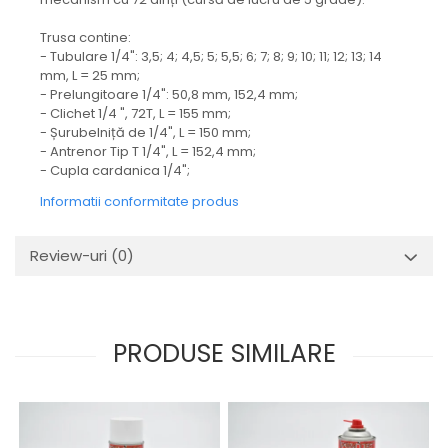
Mecanica
Electropompa si motoare
Trusa contine:
electrice
- Tubulare 1/4": 3,5; 4; 4,5; 5; 5,5; 6; 7; 8; 9; 10; 11; 12; 13; 14
mm, L = 25 mm;
Burdufuri si cilindri hidraulici
- Prelungitoare 1/4": 50,8 mm, 152,4 mm;
Role, bucsi si bolturi
- Clichet 1/4 ", 72T, L = 155 mm;
- Șurubelniță de 1/4", L = 150 mm;
BEHRENS
- Antrenor Tip T 1/4", L = 152,4 mm;
Bolturi - role - bucse
- Cupla cardanica 1/4";
Burdufe si cilindri
Informatii conformitate produs
Mecanice
Electrice
Review-uri
(0)
Hidraulice
Motoare electrice si pompe
SÖRENSEN
PRODUSE SIMILARE
Mecanice
Electrice
Hidraulice
Cilindri hidraulici si burdufe