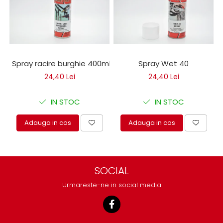
protectie
Grup electropompa
Bolturi, role si bucsi
MAMMUT LIFT
Mecanice
Spray racire burghie 400ml
Spray Wet 40
Electrice
24,40 Lei
24,40 Lei
Hidraulice
Motor electric si pompa hidraulica
IN STOC
IN STOC
Cilindru hidraulic si protectie
burduf
Adauga in cos
Adauga in cos
ERHEL - HYDRIS
Hidraulice
Electrice
SOCIAL
Mecanice
Role, bucse si bolturi
Urmareste-ne in social media
Motoras electric si pompa
Cilindri si burdufuri protectie
Consumabile