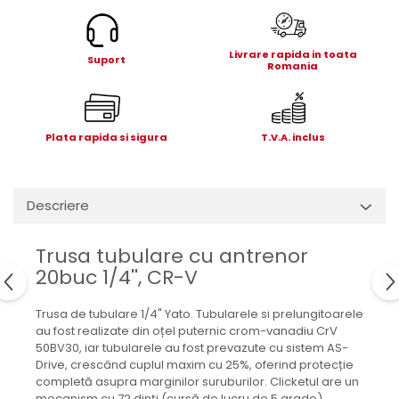
Electrice
Mecanice
Livrare rapida in toata
Hidraulice
Suport
Romania
Motoare electrice si pompe
hidraulice
Role, bucse si bolturi
Plata rapida si sigura
T.V.A. inclus
Cilindru hidraulic si burduf
ANTEO
Electrice
Descriere
Hidraulice
Mecanice
Trusa tubulare cu antrenor
Bolturi, role si bucse
20buc 1/4'', CR-V
Cilindri si burdufe
Pompe si motoare electrice
Trusa de tubulare 1/4" Yato. Tubularele si prelungitoarele
au fost realizate din oțel puternic crom-vanadiu CrV
DAUTEL
50BV30, iar tubularele au fost prevazute cu sistem AS-
Electrice
Drive, crescând cuplul maxim cu 25%, oferind protecție
completă asupra marginilor suruburilor. Clicketul are un
Hidraulica
mecanism cu 72 dinți (cursă de lucru de 5 grade).