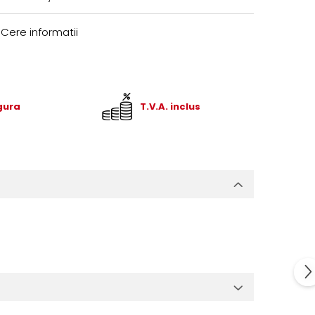
Cere informatii
igura
T.V.A. inclus