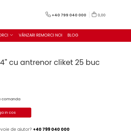
+40 799 040 000
0,00
ORCI
VÂNZARI REMORCI NOI
BLOG
4'' cu antrenor cliket 25 buc
 la comanda
a in cos
evoie de ajutor?
+40 799 040 000