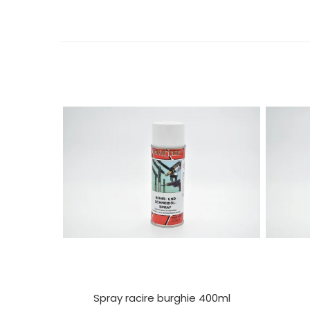
Electrice
Mecanice
Hidraulice
Motoare electrice si pompe
hidraulice
Role, bucse si bolturi
Cilindru hidraulic si burduf
ANTEO
Electrice
Hidraulice
Mecanice
Bolturi, role si bucse
Cilindri si burdufe
Pompe si motoare electrice
DAUTEL
Electrice
Spray racire burghie 400ml
Hidraulica