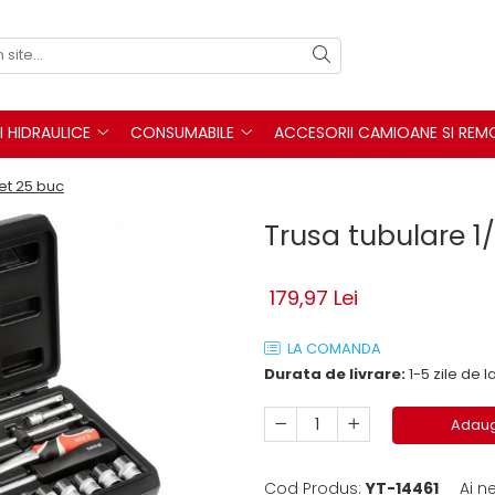
I HIDRAULICE
CONSUMABILE
ACCESORII CAMIOANE SI REM
ket 25 buc
Trusa tubulare 1/
179,97 Lei
LA COMANDA
Durata de livrare:
1-5 zile de
Adaug
Cod Produs:
YT-14461
Ai n