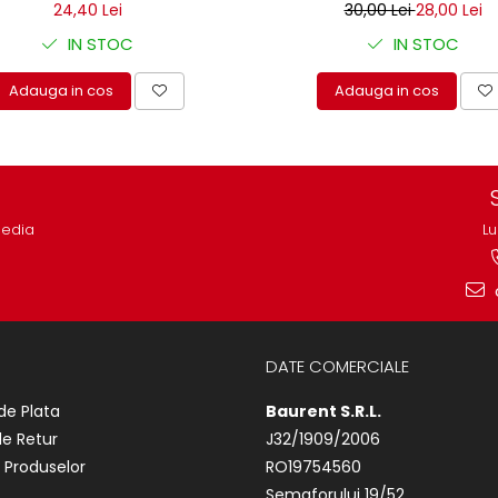
24,40 Lei
30,00 Lei
28,00 Lei
IN STOC
IN STOC
Adauga in cos
Adauga in cos
media
Lu
DATE COMERCIALE
de Plata
Baurent S.R.L.
de Retur
J32/1909/2006
 Produselor
RO19754560
Semaforului 19/52