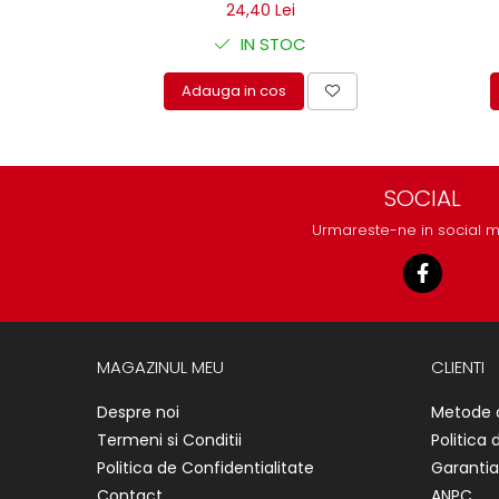
Mecanica
24,40 Lei
Electropompa si motoare
IN STOC
electrice
Burdufuri si cilindri hidraulici
Adauga in cos
Role, bucsi si bolturi
BEHRENS
Bolturi - role - bucse
SOCIAL
Burdufe si cilindri
Urmareste-ne in social 
Mecanice
Electrice
Hidraulice
Motoare electrice si pompe
SÖRENSEN
MAGAZINUL MEU
CLIENTI
Mecanice
Despre noi
Metode 
Electrice
Termeni si Conditii
Politica 
Hidraulice
Politica de Confidentialitate
Garantia
Cilindri hidraulici si burdufe
Contact
ANPC