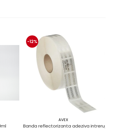
-12%
-13%
AVEX
0ml
Banda reflectorizanta adeziva intrerupta pentru 
Set clipsu