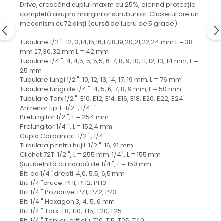
Mecanica
Drive, crescând cuplul maxim cu 25%, oferind protecție
completă asupra marginilor suruburilor. Clicketul are un
Electropompa si motoare
mecanism cu72 dinți (cursă de lucru de 5 grade).
electrice
Burdufuri si cilindri hidraulici
Tubulare 1/2 ": 12,13,14,15,16,17,18,19,20,21,22,24 mm L = 38
mm 27,30,32 mm L = 42 mm
Role, bucsi si bolturi
Tubulare 1/4 ": 4, 4,5, 5, 5,5, 6, 7, 8, 9, 10, 11, 12, 13, 14 mm, L =
BEHRENS
25 mm
Tubulare lungi 1/2 ": 10, 12, 13, 14, 17, 19 mm, L = 76 mm
Bolturi - role - bucse
Tubulare lungi de 1/4 ": 4, 5, 6, 7, 8, 9 mm, L = 50 mm
Burdufe si cilindri
Tubulare Torx 1/2 ": E10, E12, E14, E16, E18, E20, E22, E24
Mecanice
Antrenor tip T: 1/2 ", 1/4" "
Prelungitor 1/2 ", L = 254 mm
Electrice
Prelungitor 1/4 ", L = 152,4 mm
Hidraulice
Cupla Cardanica: 1/2 ", 1/4"
Motoare electrice si pompe
Tubulara pentru bujii: 1/2 ": 16, 21 mm
Clichet 72T: 1/2 ", L = 255 mm; 1/4", L = 155 mm
SÖRENSEN
Șurubelniță cu coadă de 1/4 ", L = 150 mm
Mecanice
Biti de 1/4 "drepti: 4,0, 5,5, 6,5 mm
Biti 1/4 "cruce: PH1, PH2, PH3
Electrice
Biti 1/4 " Pozidrive: PZ1, PZ2, PZ3
Hidraulice
Biti 1/4 " Hexagon 3, 4, 5, 6 mm
Biti 1/4 " Torx: T8, T10, T15, T20, T25
Cilindri hidraulici si burdufe
Biti 1/4 " Torx cu orificiu: T10, T15, T25, T40