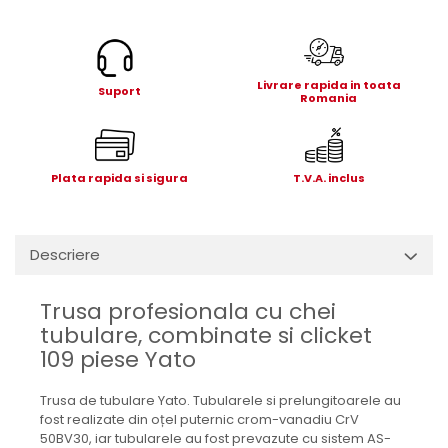
Electrice
Mecanice
Hidraulice
Livrare rapida in toata
Motoare electrice si pompe
Suport
Romania
hidraulice
Role, bucse si bolturi
Cilindru hidraulic si burduf
Plata rapida si sigura
T.V.A. inclus
ANTEO
Electrice
Hidraulice
Descriere
Mecanice
Bolturi, role si bucse
Trusa profesionala cu chei
Cilindri si burdufe
tubulare, combinate si clicket
Pompe si motoare electrice
109 piese Yato
DAUTEL
Trusa de tubulare Yato. Tubularele si prelungitoarele au
Electrice
fost realizate din oțel puternic crom-vanadiu CrV
Hidraulica
50BV30, iar tubularele au fost prevazute cu sistem AS-