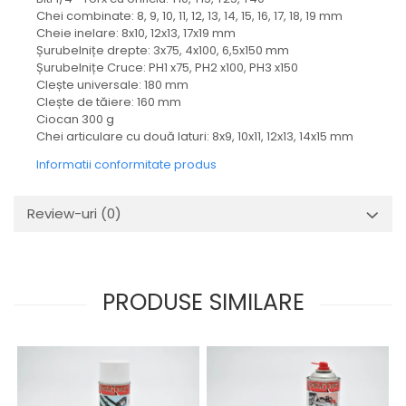
protectie
Chei combinate: 8, 9, 10, 11, 12, 13, 14, 15, 16, 17, 18, 19 mm
Grup electropompa
Cheie inelare: 8x10, 12x13, 17x19 mm
Bolturi, role si bucsi
Șurubelnițe drepte: 3x75, 4x100, 6,5x150 mm
Șurubelnițe Cruce: PH1 x75, PH2 x100, PH3 x150
MAMMUT LIFT
Clește universale: 180 mm
Mecanice
Clește de tăiere: 160 mm
Ciocan 300 g
Electrice
Chei articulare cu două laturi: 8x9, 10x11, 12x13, 14x15 mm
Hidraulice
Informatii conformitate produs
Motor electric si pompa hidraulica
Cilindru hidraulic si protectie
burduf
Review-uri
(0)
ERHEL - HYDRIS
Hidraulice
Electrice
PRODUSE SIMILARE
Mecanice
Role, bucse si bolturi
Motoras electric si pompa
Cilindri si burdufuri protectie
Consumabile