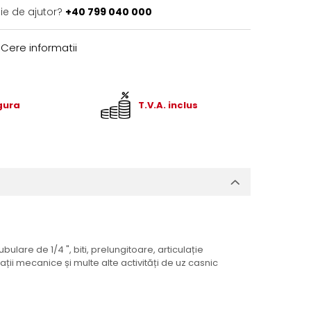
ie de ajutor?
+40 799 040 000
Cere informatii
igura
T.V.A. inclus
are de 1/4 ", biti, prelungitoare, articulație
ții mecanice și multe alte activități de uz casnic