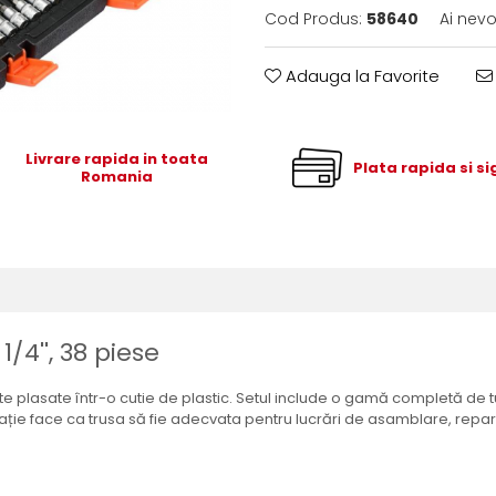
Cod Produs:
58640
Ai nevo
Adauga la Favorite
Livrare rapida in toata
Plata rapida si s
Romania
/4'', 38 piese
asate într-o cutie de plastic. Setul include o gamă completă de tubul
rație face ca trusa să fie adecvata pentru lucrări de asamblare, repara