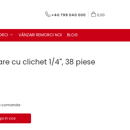
+40 799 040 000
0,00
ORCI
VÂNZARI REMORCI NOI
BLOG
re cu clichet 1/4'', 38 piese
 la comanda
a in cos