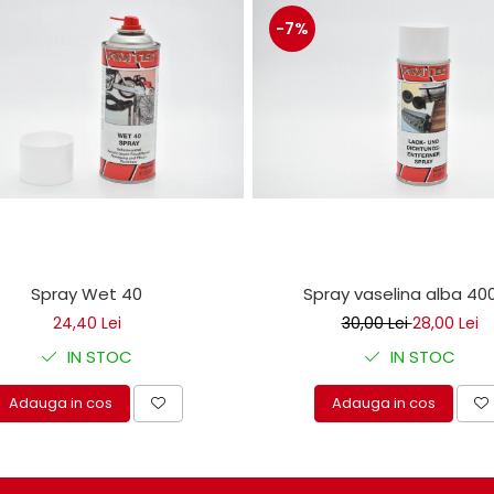
-7%
Spray Wet 40
Spray vaselina alba 40
24,40 Lei
30,00 Lei
28,00 Lei
IN STOC
IN STOC
Adauga in cos
Adauga in cos