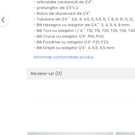
- articulatie cardanică de 1/4";
Electrice
- prelungitor de 1/4"x 2;
Mecanice
- Buton de alunecare de 1/4";
Hidraulice
- Tubulare de 1/4 ": 3,5, 4, 4,5, 5, 5,5, 6, 7, 8, 9, 10, 11, 12
- Biti Hexagon cu adaptor de 1/4 ": 3, 4, 5, 6, 8 mm;
Motoare electrice si pompe
- Biti Torx cu adaptor 1 / 4 ": T10, T15, T20, T25, T30, T40
hidraulice
- Biti Cruce cu adaptor 1/4”: PH1, PH2;
Role, bucse si bolturi
- Biti Pozdrive cu adaptor 1/4”: PZ1, PZ2;
- Biti Drepti cu adaptor 1/4”: 4, 5,5, 6,5 mm;
Cilindru hidraulic si burduf
ANTEO
Informatii conformitate produs
Electrice
Review-uri
(0)
Hidraulice
Mecanice
Bolturi, role si bucse
Cilindri si burdufe
Pompe si motoare electrice
DAUTEL
Electrice
Hidraulica