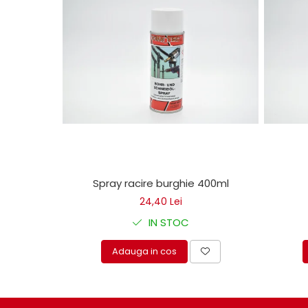
Mecanica
Electropompa si motoare
electrice
Burdufuri si cilindri hidraulici
Role, bucsi si bolturi
BEHRENS
Bolturi - role - bucse
Burdufe si cilindri
Mecanice
Electrice
Spray racire burghie 400ml
Hidraulice
24,40 Lei
Motoare electrice si pompe
SÖRENSEN
IN STOC
Mecanice
Adauga in cos
Electrice
Hidraulice
Cilindri hidraulici si burdufe