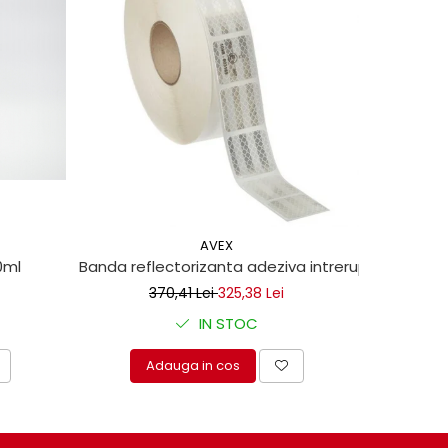
-13%
AVEX
0ml
Banda reflectorizanta adeziva intrerupta pentru 
Set clipsu
370,41 Lei
325,38 Lei
IN STOC
Adauga in cos
A