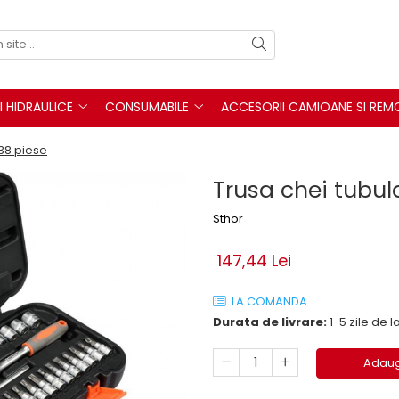
I HIDRAULICE
CONSUMABILE
ACCESORII CAMIOANE SI REM
 38 piese
Trusa chei tubula
Sthor
147,44 Lei
LA COMANDA
Durata de livrare:
1-5 zile de
Adaug