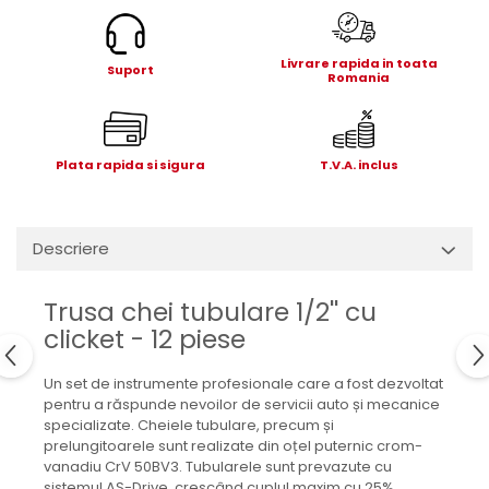
Electrice
Mecanice
Livrare rapida in toata
Hidraulice
Suport
Romania
Motoare electrice si pompe
hidraulice
Role, bucse si bolturi
Plata rapida si sigura
T.V.A. inclus
Cilindru hidraulic si burduf
ANTEO
Electrice
Descriere
Hidraulice
Mecanice
Trusa chei tubulare 1/2'' cu
Bolturi, role si bucse
clicket - 12 piese
Cilindri si burdufe
Pompe si motoare electrice
Un set de instrumente profesionale care a fost dezvoltat
pentru a răspunde nevoilor de servicii auto și mecanice
DAUTEL
specializate. Cheiele tubulare, precum și
Electrice
prelungitoarele sunt realizate din oțel puternic crom-
vanadiu CrV 50BV3. Tubularele sunt prevazute cu
Hidraulica
sistemul AS-Drive, crescând cuplul maxim cu 25%,