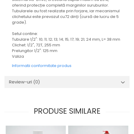
Mecanica
oferind protecție completă marginilor suruburilor.
Electropompa si motoare
Tubularele au fost realizate prin forjare, iar mecanismul
electrice
clichetului este prevazut cu72 dinți (cursă de lucru de 5
grade).
Burdufuri si cilindri hidraulici
Role, bucsi si bolturi
Setul contine:
Tubulare 1/2": 10; 11; 12; 13; 14; 15; 17; 19; 21; 24 mm, L= 38 mm
BEHRENS
Clichet: 1/2", 72T, 255 mm
Bolturi - role - bucse
Prelungitor 1/2": 125 mm
Valiza
Burdufe si cilindri
Mecanice
Informatii conformitate produs
Electrice
Hidraulice
Review-uri
(0)
Motoare electrice si pompe
SÖRENSEN
Mecanice
PRODUSE SIMILARE
Electrice
Hidraulice
Cilindri hidraulici si burdufe