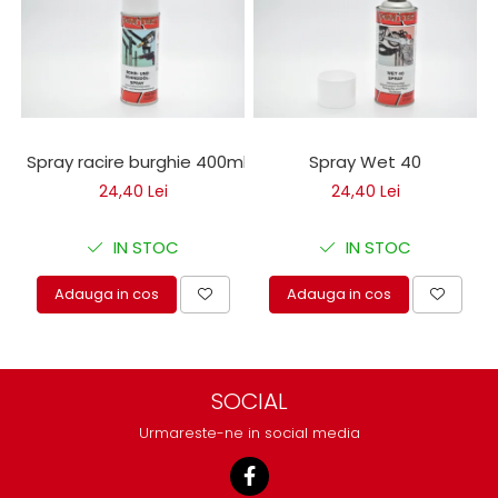
protectie
Grup electropompa
Bolturi, role si bucsi
MAMMUT LIFT
Mecanice
Electrice
Spray racire burghie 400ml
Spray Wet 40
Hidraulice
24,40 Lei
24,40 Lei
Motor electric si pompa hidraulica
Cilindru hidraulic si protectie
IN STOC
IN STOC
burduf
ERHEL - HYDRIS
Adauga in cos
Adauga in cos
Hidraulice
Electrice
Mecanice
SOCIAL
Role, bucse si bolturi
Urmareste-ne in social media
Motoras electric si pompa
Cilindri si burdufuri protectie
Consumabile