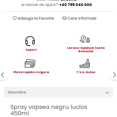
Electrice
Ai nevoie de ajutor?
+40 799 040 000
Mecanice
Hidraulice
Adauga la Favorite
Cere informatii
Motoare electrice si pompe
hidraulice
Role, bucse si bolturi
Cilindru hidraulic si burduf
Livrare rapida in toata
ANTEO
Suport
Romania
Electrice
Hidraulice
Mecanice
Plata rapida si sigura
T.V.A. inclus
Bolturi, role si bucse
Cilindri si burdufe
Pompe si motoare electrice
Descriere
DAUTEL
Spray vopsea negru lucios
Electrice
450ml
Hidraulica