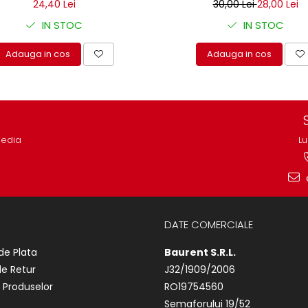
24,40 Lei
30,00 Lei
28,00 Lei
IN STOC
IN STOC
Adauga in cos
Adauga in cos
media
Lu
DATE COMERCIALE
de Plata
Baurent S.R.L.
de Retur
J32/1909/2006
 Produselor
RO19754560
Semaforului 19/52