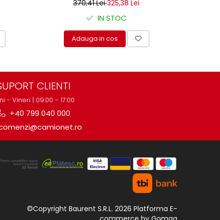
370,41 Lei
325,38 Lei
IN STOC
Adauga in cos
A
SUPORT CLIENTI
ni - Vineri | 09:00 - 17:00
+40 799 040 000
comenzi@camionet.ro
©Copyright Baurent S.R.L. 2026
Platforma E-
commerce by Gomag