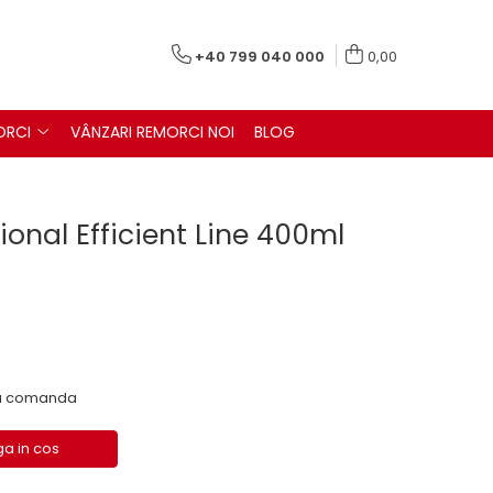
+40 799 040 000
0,00
ORCI
VÂNZARI REMORCI NOI
BLOG
ional Efficient Line 400ml
 la comanda
a in cos