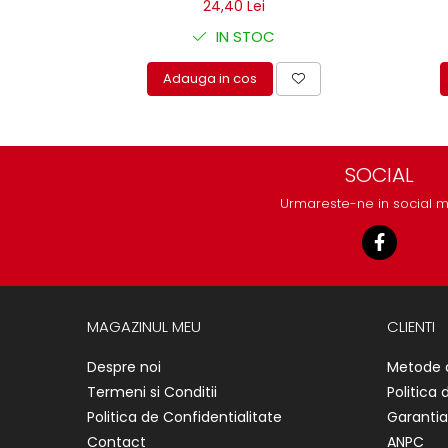
24,40 Lei
Mecanica
Electropompa si motoare
IN STOC
electrice
Adauga in cos
Burdufuri si cilindri hidraulici
Role, bucsi si bolturi
BEHRENS
Bolturi - role - bucse
SOCIAL
Burdufe si cilindri
Urmareste-ne in social 
Mecanice
Electrice
Hidraulice
Motoare electrice si pompe
SÖRENSEN
MAGAZINUL MEU
CLIENTI
Mecanice
Despre noi
Metode 
Electrice
Termeni si Conditii
Politica 
Hidraulice
Politica de Confidentialitate
Garantia
Cilindri hidraulici si burdufe
Contact
ANPC