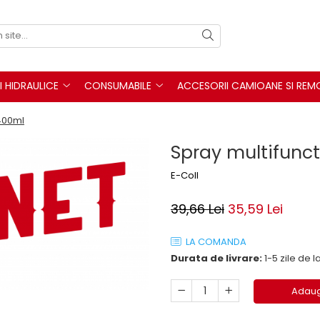
I HIDRAULICE
CONSUMABILE
ACCESORII CAMIOANE SI REM
 400ml
Spray multifunct
E-Coll
39,66 Lei
35,59 Lei
LA COMANDA
Durata de livrare:
1-5 zile de
Adaug