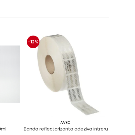
-12%
-13%
AVEX
0ml
Banda reflectorizanta adeziva intrerupta pentru 
Set clipsu