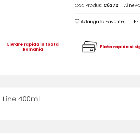
Cod Produs:
C6272
Ai nevo
Adauga la Favorite
Livrare rapida in toata
Plata rapida si s
Romania
t Line 400ml