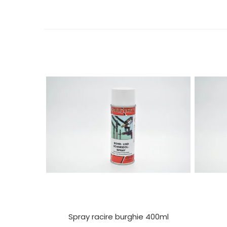
Electrice
Mecanice
Hidraulice
Motoare electrice si pompe
hidraulice
Role, bucse si bolturi
Cilindru hidraulic si burduf
ANTEO
Electrice
Hidraulice
Mecanice
Bolturi, role si bucse
Cilindri si burdufe
Pompe si motoare electrice
DAUTEL
Electrice
Spray racire burghie 400ml
Hidraulica