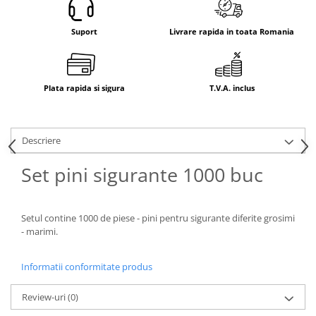
Electrice
Mecanice
Suport
Livrare rapida in toata Romania
Hidraulice
Motoare electrice si pompe
hidraulice
Plata rapida si sigura
T.V.A. inclus
Role, bucse si bolturi
Cilindru hidraulic si burduf
ANTEO
Descriere
Electrice
Set pini sigurante 1000 buc
Hidraulice
Mecanice
Bolturi, role si bucse
Setul contine 1000 de piese - pini pentru sigurante diferite grosimi
Cilindri si burdufe
- marimi.
Pompe si motoare electrice
DAUTEL
Informatii conformitate produs
Electrice
Review-uri
(0)
Hidraulica