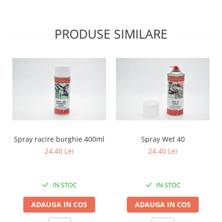
Mecanica
Electropompa si motoare electrice
PRODUSE SIMILARE
Burdufuri si cilindri hidraulici
Role, bucsi si bolturi
BEHRENS
Bolturi - role - bucse
Burdufe si cilindri
Mecanice
Electrice
Hidraulice
Motoare electrice si pompe
Spray racire burghie 400ml
Spray Wet 40
SÖRENSEN
24,40 Lei
24,40 Lei
Mecanice
Electrice
IN STOC
IN STOC
Hidraulice
Cilindri hidraulici si burdufe
ADAUGA IN COS
ADAUGA IN COS
protectie