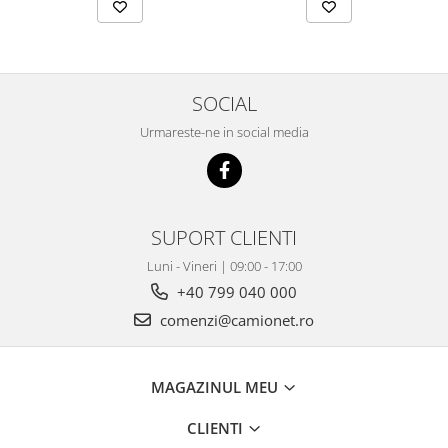
Grup electropompa
Bolturi, role si bucsi
MAMMUT LIFT
Mecanice
SOCIAL
Electrice
Urmareste-ne in social media
Hidraulice
Motor electric si pompa hidraulica
Cilindru hidraulic si protectie
burduf
SUPORT CLIENTI
ERHEL - HYDRIS
Luni - Vineri | 09:00 - 17:00
Hidraulice
+40 799 040 000
Electrice
comenzi@camionet.ro
Mecanice
Role, bucse si bolturi
Motoras electric si pompa
MAGAZINUL MEU
Cilindri si burdufuri protectie
Consumabile
CLIENTI