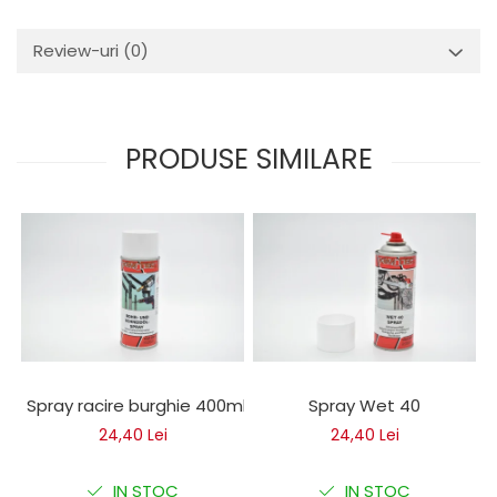
Mecanica
Electropompa si motoare
Review-uri
(0)
electrice
Burdufuri si cilindri hidraulici
Role, bucsi si bolturi
BEHRENS
PRODUSE SIMILARE
Bolturi - role - bucse
Burdufe si cilindri
Mecanice
Electrice
Hidraulice
Motoare electrice si pompe
SÖRENSEN
Mecanice
Spray racire burghie 400ml
Spray Wet 40
Electrice
24,40 Lei
24,40 Lei
Hidraulice
Cilindri hidraulici si burdufe
IN STOC
IN STOC