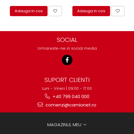
protectie
Grup electropompa
Adauga in cos
Adauga in cos
Bolturi, role si bucsi
MAMMUT LIFT
Mecanice
SOCIAL
Electrice
Urmareste-ne in social media
Hidraulice
Motor electric si pompa hidraulica
Cilindru hidraulic si protectie
burduf
ERHEL - HYDRIS
SUPORT CLIENTI
Hidraulice
Luni - Vineri | 09:00 - 17:00
Electrice
+40 799 040 000
Mecanice
comenzi@camionet.ro
Role, bucse si bolturi
Motoras electric si pompa
MAGAZINUL MEU
Cilindri si burdufuri protectie
Consumabile