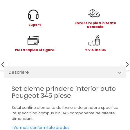
Electrice
Mecanice
Hidraulice
Livrare rapida in toata
Suport
Motoare electrice si pompe
Romania
hidraulice
Role, bucse si bolturi
Cilindru hidraulic si burduf
Plata rapida si sigura
T.V.A. inclus
ANTEO
Electrice
Hidraulice
Descriere
Mecanice
Bolturi, role si bucse
Set cleme prindere interior auto
Cilindri si burdufe
Peugeot 345 piese
Pompe si motoare electrice
Setul contine elemente de fixare si de prindere specifice
DAUTEL
Peugeot, fiind compus din 345 componente de diferite
Electrice
dimensiuni.
Hidraulica
Informatii conformitate produs