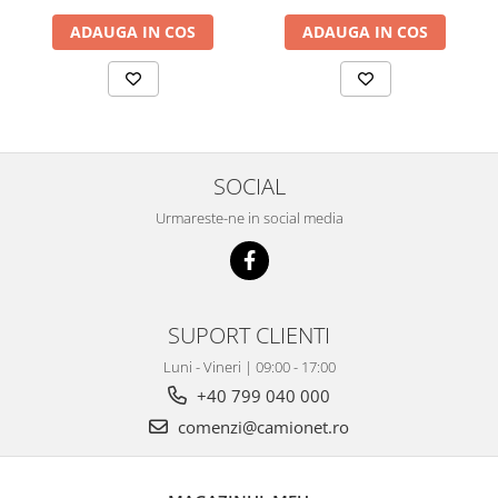
Grup electropompa
ADAUGA IN COS
ADAUGA IN COS
Bolturi, role si bucsi
MAMMUT LIFT
Mecanice
Electrice
Hidraulice
SOCIAL
Motor electric si pompa hidraulica
Cilindru hidraulic si protectie
Urmareste-ne in social media
burduf
ERHEL - HYDRIS
Hidraulice
SUPORT CLIENTI
Electrice
Mecanice
Luni - Vineri | 09:00 - 17:00
Role, bucse si bolturi
+40 799 040 000
Motoras electric si pompa
comenzi@camionet.ro
Cilindri si burdufuri protectie
Consumabile