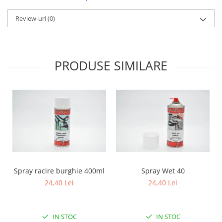
Mecanica
Electropompa si motoare electrice
Review-uri
(0)
Burdufuri si cilindri hidraulici
Role, bucsi si bolturi
BEHRENS
PRODUSE SIMILARE
Bolturi - role - bucse
Burdufe si cilindri
Mecanice
Electrice
Hidraulice
Motoare electrice si pompe
SÖRENSEN
Mecanice
Spray racire burghie 400ml
Spray Wet 40
Electrice
24,40 Lei
24,40 Lei
Hidraulice
Cilindri hidraulici si burdufe
protectie
IN STOC
IN STOC