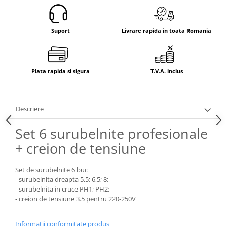
Electrice
Mecanice
Suport
Livrare rapida in toata Romania
Hidraulice
Motoare electrice si pompe
hidraulice
Role, bucse si bolturi
Plata rapida si sigura
T.V.A. inclus
Cilindru hidraulic si burduf
ANTEO
Descriere
Electrice
Hidraulice
Set 6 surubelnite profesionale
Mecanice
+ creion de tensiune
Bolturi, role si bucse
Cilindri si burdufe
Set de surubelnite 6 buc
Pompe si motoare electrice
- surubelnita dreapta 5,5; 6,5; 8;
- surubelnita in cruce PH1; PH2;
DAUTEL
- creion de tensiune 3.5 pentru 220-250V
Electrice
Hidraulica
Informatii conformitate produs