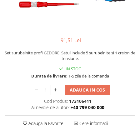
ROLE
Cilindri hidraulici si burdufe
Presuri camion
Bolturi, role si bucse
KIT GARNITURI
Lazi camion
AMA
BURDUF PROTECTIE
Lanturi de zapada
Electrice
TELECOMANDA LIFT
Cabluri pornire
Mecanice
MOTOARE ELECTRICE
91,51 Lei
Huse scaun camion
Hidraulice
ELECTRICE
Pompa si motor electric
Scule camion
Set surubelnite profi GEDORE. Setul include 5 surubelnite si 1 creion de
POMPE HIDRAULICE
tensiune.
Role, bolturi si bucse
Stergatoare parbriz camion
Burdufe si cilindri hidraulici
IN STOC
Perdele camion
DHOLLANDIA
Durata de livrare:
1-5 zile de la comanda
Cupla aer / Racord aer
Electrice
ADAUGA IN COS
Hidraulice
Cod Produs:
173106411
Mecanice
Ai nevoie de ajutor?
+40 799 040 000
Cilindri, burdufe
Bolturi, role si bucse
Adauga la Favorite
Cere informatii
Pompe si motoare electrice
ZEPRO