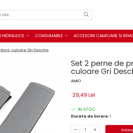
I HIDRAULICE
CONSUMABILE
ACCESORII CAMIOANE SI REM
ntura, culoare Gri Deschis
Set 2 perne de p
culoare Gri Desc
AMIO
29,49 Lei
IN STOC
Durata de livrare:
1
Adaug