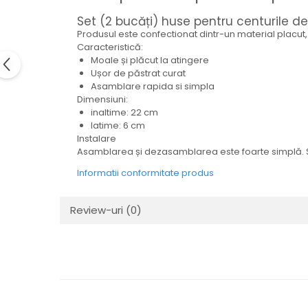
Electrice
Set (2 bucăți) huse pentru centurile de
Mecanice
Produsul este confectionat dintr-un material placut
Hidraulice
Caracteristică:
Moale și plăcut la atingere
Motoare electrice si pompe
Ușor de păstrat curat
hidraulice
Asamblare rapida si simpla
Role, bucse si bolturi
Dimensiuni:
Cilindru hidraulic si burduf
inaltime: 22 cm
latime: 6 cm
ANTEO
Instalare
Electrice
Asamblarea și dezasamblarea este foarte simplă. Str
Hidraulice
Informatii conformitate produs
Mecanice
Bolturi, role si bucse
Review-uri
(0)
Cilindri si burdufe
Pompe si motoare electrice
DAUTEL
Electrice
Hidraulica