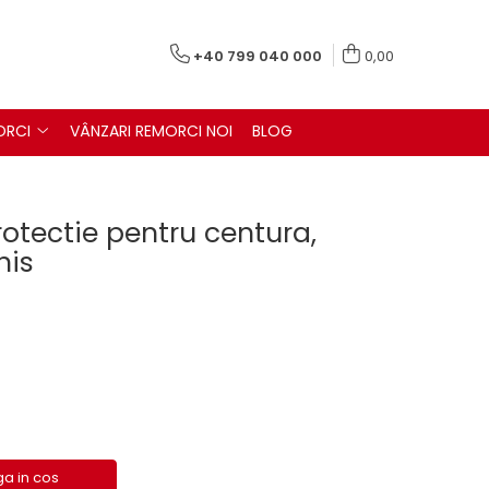
+40 799 040 000
0,00
ORCI
VÂNZARI REMORCI NOI
BLOG
rotectie pentru centura,
his
a in cos