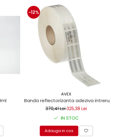
-12%
-13%
AVEX
0ml
Banda reflectorizanta adeziva intrerupta pentru 
Set clipsu
370,41 Lei
325,38 Lei
IN STOC
Adauga in cos
A