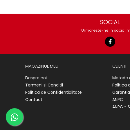
protectie
Grup electropompa
Bolturi, role si bucsi
SOCIAL
MAMMUT LIFT
Urmareste-ne in social 
Mecanice
Electrice
Hidraulice
Motor electric si pompa hidraulica
Cilindru hidraulic si protectie
MAGAZINUL MEU
CLIENTI
burduf
ERHEL - HYDRIS
Despre noi
Metode 
Hidraulice
Termeni si Conditii
Politica 
Electrice
Politica de Confidentialitate
Garantia
Mecanice
Contact
ANPC
ANPC - S
Role, bucse si bolturi
Motoras electric si pompa
Cilindri si burdufuri protectie
Consumabile