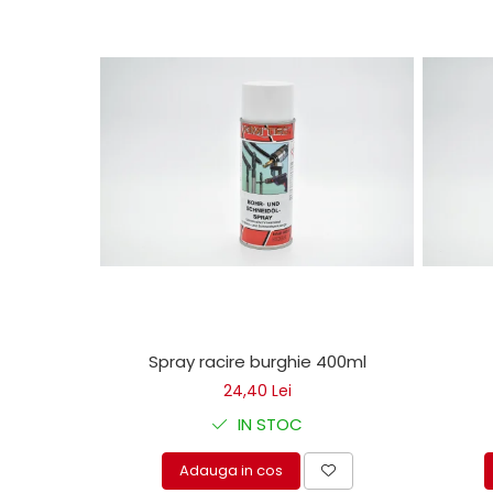
Mecanica
Electropompa si motoare
electrice
Burdufuri si cilindri hidraulici
Role, bucsi si bolturi
BEHRENS
Bolturi - role - bucse
Burdufe si cilindri
Mecanice
Electrice
Hidraulice
Motoare electrice si pompe
SÖRENSEN
Spray racire burghie 400ml
Mecanice
24,40 Lei
Electrice
IN STOC
Hidraulice
Adauga in cos
Cilindri hidraulici si burdufe