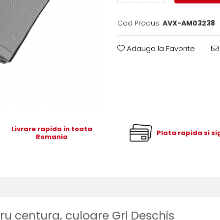
Cod Produs:
AVX-AM03238
Adauga la Favorite
Livrare rapida in toata
Plata rapida si s
Romania
ru centura, culoare Gri Deschis