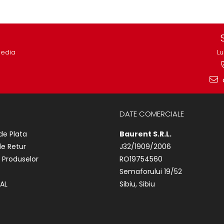
media
Lu
DATE COMERCIALE
de Plata
Baurent S.R.L.
de Retur
J32/1909/2006
 Produselor
RO19754560
Semaforului 19/52
AL
Sibiu, Sibiu