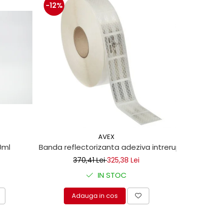
-12%
-13%
AVEX
0ml
Banda reflectorizanta adeziva intrerupta pentru 
Set clipsu
370,41 Lei
325,38 Lei
IN STOC
Adauga in cos
A