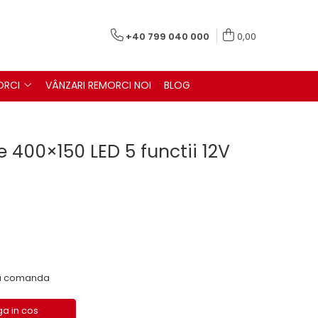
+40 799 040 000
0,00
ORCI
VÂNZARI REMORCI NOI
BLOG
e 400×150 LED 5 functii 12V
 la comanda
a in cos