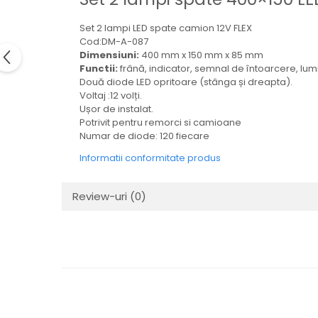
Electrice
Mecanice
Set 2 lampi LED spate camion 12V FLEX
Cod:DM-A-087
Hidraulice
Dimensiuni:
400 mm x 150 mm x 85 mm
Motoare electrice si pompe
Functii:
frână, indicator, semnal de întoarcere, lum
hidraulice
Două diode LED opritoare (stânga și dreapta).
Voltaj :12 volți.
Role, bucse si bolturi
Ușor de instalat.
Cilindru hidraulic si burduf
Potrivit pentru remorci si camioane
ANTEO
Numar de diode: 120 fiecare
Electrice
Informatii conformitate produs
Hidraulice
Mecanice
Review-uri
(0)
Bolturi, role si bucse
Cilindri si burdufe
Pompe si motoare electrice
DAUTEL
Electrice
Hidraulica