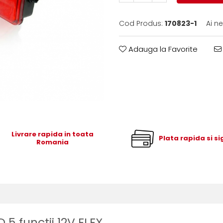
Cod Produs:
170823-1
Ai n
Adauga la Favorite
Livrare rapida in toata
Plata rapida si s
Romania
 5 functii 12V FLEX