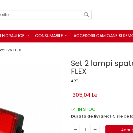
I HIDRAULICE
CONSUMABILE
ACCESORII CAMIOANE SI REM
tii 12V FLEX
Set 2 lampi spat
FLEX
ART
305,04 Lei
IN STOC
Durata de livrare:
1-5 zile de
Adaug