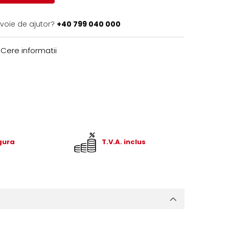
evoie de ajutor?
+40 799 040 000
Cere informatii
igura
T.V.A. inclus