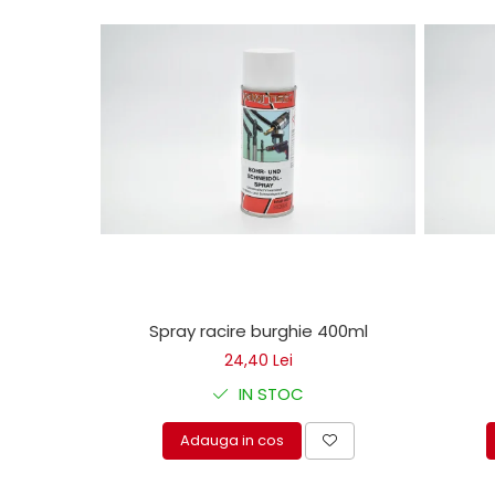
Mecanica
Electropompa si motoare
electrice
Burdufuri si cilindri hidraulici
Role, bucsi si bolturi
BEHRENS
Bolturi - role - bucse
Burdufe si cilindri
Mecanice
Electrice
Hidraulice
Motoare electrice si pompe
Spray racire burghie 400ml
SÖRENSEN
24,40 Lei
Mecanice
IN STOC
Electrice
Adauga in cos
Hidraulice
Cilindri hidraulici si burdufe