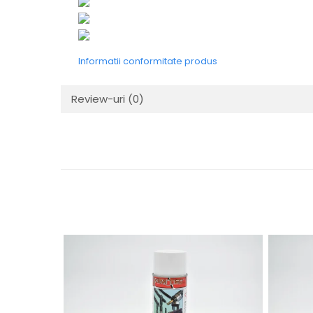
Mecanica
Electropompa si motoare
electrice
Burdufuri si cilindri hidraulici
Informatii conformitate produs
Role, bucsi si bolturi
BEHRENS
Review-uri
(0)
Bolturi - role - bucse
Burdufe si cilindri
Mecanice
Electrice
Hidraulice
Motoare electrice si pompe
SÖRENSEN
Mecanice
Electrice
Hidraulice
Cilindri hidraulici si burdufe