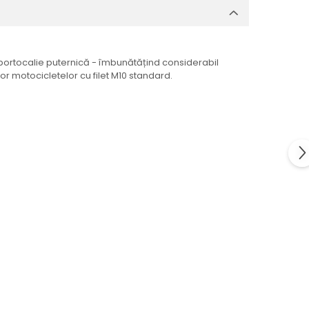
 portocalie puternică - îmbunătățind considerabil
ror motocicletelor cu filet M10 standard.