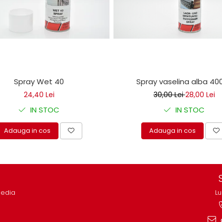
Spray Wet 40
Spray vaselina alba 40
24,40 Lei
30,00 Lei
28,00 Lei
IN STOC
IN STOC
Adauga in cos
Adauga in cos
media
Lu