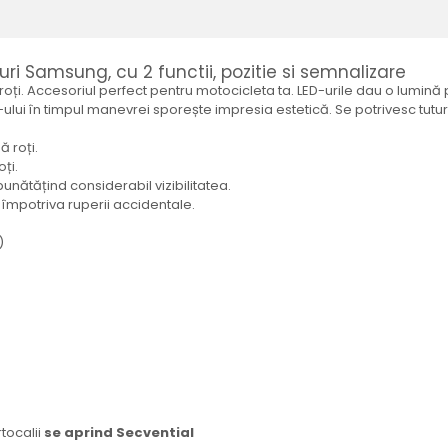
ri Samsung, cu 2 functii, pozitie si semnalizare
roți. Accesoriul perfect pentru motocicleta ta. LED-urile dau o lumină
ED-ului în timpul manevrei sporește impresia estetică. Se potrivesc tutu
 roți.
ți.
unătățind considerabil vizibilitatea.
l împotriva ruperii accidentale.
)
rtocalii
se aprind Secvential