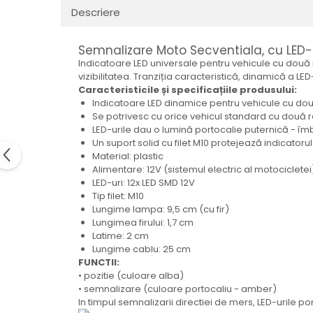
Electrice
Descriere
Mecanice
Hidraulice
Semnalizare Moto Secventiala, cu LED-u
Motoare electrice si pompe
Indicatoare LED universale pentru vehicule cu două 
hidraulice
vizibilitatea. Tranziția caracteristică, dinamică a L
Caracteristicile și specificațiile produsului:
Role, bucse si bolturi
Indicatoare LED dinamice pentru vehicule cu două
Cilindru hidraulic si burduf
Se potrivesc cu orice vehicul standard cu două ro
LED-urile dau o lumină portocalie puternică - îmb
ANTEO
Un suport solid cu filet M10 protejează indicatoru
Electrice
Material: plastic
Alimentare: 12V (sistemul electric al motocicletei
Hidraulice
LED-uri: 12x LED SMD 12V
Mecanice
Tip filet: M10
Bolturi, role si bucse
Lungime lampa: 9,5 cm (cu fir)
Lungimea firului: 1,7 cm
Cilindri si burdufe
Latime: 2 cm
Pompe si motoare electrice
Lungime cablu: 25 cm
DAUTEL
FUNCTII:
• pozitie (culoare alba)
Electrice
• semnalizare (culoare portocaliu - amber)
Hidraulica
In timpul semnalizarii directiei de mers, LED-urile po