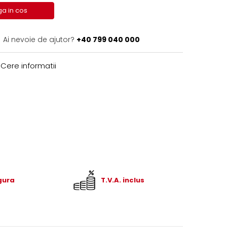
a in cos
Ai nevoie de ajutor?
+40 799 040 000
Cere informatii
igura
T.V.A. inclus