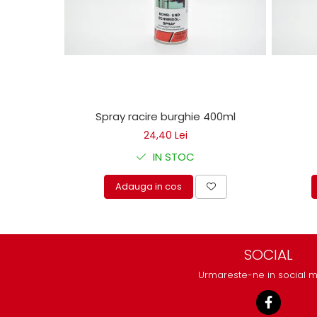
protectie
Grup electropompa
Bolturi, role si bucsi
MAMMUT LIFT
Mecanice
Electrice
Hidraulice
Spray racire burghie 400ml
Motor electric si pompa hidraulica
24,40 Lei
Cilindru hidraulic si protectie
IN STOC
burduf
ERHEL - HYDRIS
Adauga in cos
Hidraulice
Electrice
Mecanice
SOCIAL
Role, bucse si bolturi
Urmareste-ne in social 
Motoras electric si pompa
Cilindri si burdufuri protectie
Consumabile