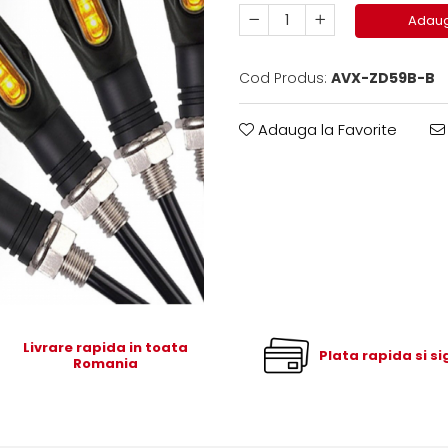
Adaug
Cod Produs:
AVX-ZD59B-B
Adauga la Favorite
Livrare rapida in toata
Plata rapida si s
Romania