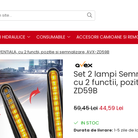
I HIDRAULICE
CONSUMABILE
ACCESORII CAMIOANE SI REM
NTIALA, cu 2 functii, pozitie si semnalizare, AVX-ZD59B
Set 2 lampi Sem
cu 2 functii, poz
ZD59B
59,45 Lei
44,59 Lei
IN STOC
Durata de livrare:
1-5 zile de