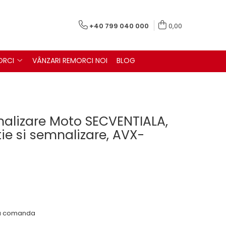
+40 799 040 000
0,00
ORCI
VÂNZARI REMORCI NOI
BLOG
nalizare Moto SECVENTIALA,
itie si semnalizare, AVX-
 la comanda