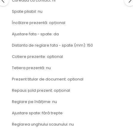
Cureaua cu contact: nr
protectie
Grup electropompa
Spate pliabil: nu
Bolturi, role si bucsi
Încălzire prezentă: opțional
MAMMUT LIFT
Mecanice
Ajustare fata - spate: da
Electrice
Distanta de reglare fata - spate (mm): 150
Hidraulice
Motor electric si pompa hidraulica
Cotiere prezente: optional
Cilindru hidraulic si protectie
Tetiera prezentă: nu
burduf
ERHEL - HYDRIS
Prezent titular de document: optional
Hidraulice
Repaus șold prezent: opțional
Electrice
Reglare pe înălțime: nu
Mecanice
Role, bucse si bolturi
Ajustare spate: fără trepte
Motoras electric si pompa
Reglarea unghiului scaunului: nu
Cilindri si burdufuri protectie
Consumabile