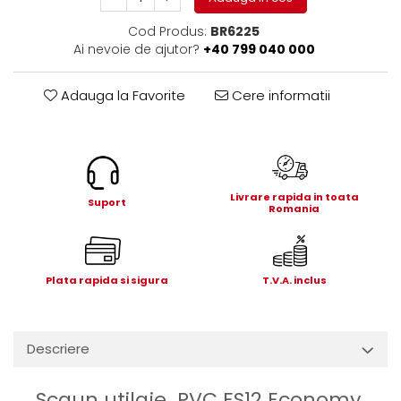
Electrice
Cod Produs:
BR6225
Mecanice
Ai nevoie de ajutor?
+40 799 040 000
Hidraulice
Motoare electrice si pompe
Adauga la Favorite
Cere informatii
hidraulice
Role, bucse si bolturi
Cilindru hidraulic si burduf
ANTEO
Electrice
Livrare rapida in toata
Suport
Romania
Hidraulice
Mecanice
Bolturi, role si bucse
Plata rapida si sigura
T.V.A. inclus
Cilindri si burdufe
Pompe si motoare electrice
DAUTEL
Descriere
Electrice
Hidraulica
Scaun utilaje PVC ES12 Economy