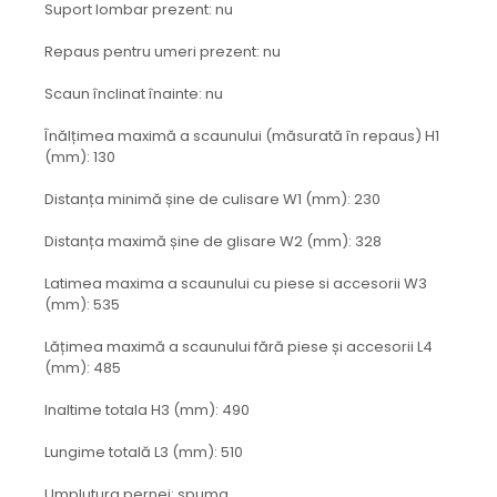
Suport lombar prezent: nu
Repaus pentru umeri prezent: nu
Scaun înclinat înainte: nu
Înălțimea maximă a scaunului (măsurată în repaus) H1
(mm): 130
Distanța minimă șine de culisare W1 (mm): 230
Distanța maximă șine de glisare W2 (mm): 328
Latimea maxima a scaunului cu piese si accesorii W3
(mm): 535
Lățimea maximă a scaunului fără piese și accesorii L4
(mm): 485
Inaltime totala H3 (mm): 490
Lungime totală L3 (mm): 510
Umplutura pernei: spuma