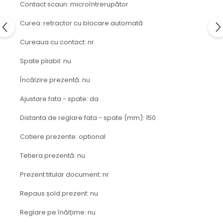
protectie
Contact scaun: microîntrerupător
Grup electropompa
Curea: retractor cu blocare automată
Bolturi, role si bucsi
MAMMUT LIFT
Cureaua cu contact: nr
Mecanice
Spate pliabil: nu
Electrice
Încălzire prezentă: nu
Hidraulice
Motor electric si pompa hidraulica
Ajustare fata - spate: da
Cilindru hidraulic si protectie
burduf
Distanta de reglare fata - spate (mm): 150
ERHEL - HYDRIS
Cotiere prezente: optional
Hidraulice
Tetiera prezentă: nu
Electrice
Mecanice
Prezent titular document: nr
Role, bucse si bolturi
Repaus șold prezent: nu
Motoras electric si pompa
Cilindri si burdufuri protectie
Reglare pe înălțime: nu
Consumabile