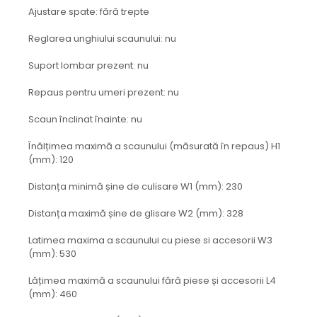
Ajustare spate: fără trepte
Reglarea unghiului scaunului: nu
Suport lombar prezent: nu
Repaus pentru umeri prezent: nu
Scaun înclinat înainte: nu
Înălțimea maximă a scaunului (măsurată în repaus) H1
(mm): 120
Distanța minimă șine de culisare W1 (mm): 230
Distanța maximă șine de glisare W2 (mm): 328
Latimea maxima a scaunului cu piese si accesorii W3
(mm): 530
Lățimea maximă a scaunului fără piese și accesorii L4
(mm): 460