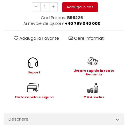
Electrice
Adauga in cos
Mecanice
Cod Produs:
BR6226
Hidraulice
Ai nevoie de ajutor?
+40 799 040 000
Motoare electrice si pompe
hidraulice
Adauga la Favorite
Cere informatii
Role, bucse si bolturi
Cilindru hidraulic si burduf
ANTEO
Electrice
Hidraulice
Livrare rapida in toata
Suport
Romania
Mecanice
Bolturi, role si bucse
Cilindri si burdufe
Plata rapida si sigura
T.V.A. inclus
Pompe si motoare electrice
DAUTEL
Electrice
Descriere
Hidraulica