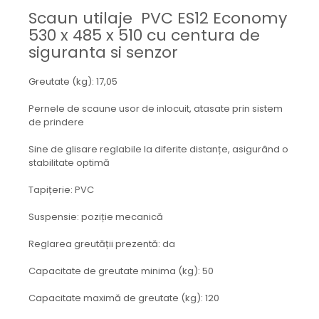
Mecanica
Scaun utilaje PVC ES12 Economy
Electropompa si motoare
530 x 485 x 510 cu centura de
electrice
siguranta si senzor
Burdufuri si cilindri hidraulici
Role, bucsi si bolturi
Greutate (kg): 17,05
BEHRENS
Pernele de scaune usor de inlocuit, atasate prin sistem
Bolturi - role - bucse
de prindere
Burdufe si cilindri
Sine de glisare reglabile la diferite distanțe, asigurând o
Mecanice
stabilitate optimă
Electrice
Tapițerie: PVC
Hidraulice
Motoare electrice si pompe
Suspensie: poziție mecanică
SÖRENSEN
Reglarea greutății prezentă: da
Mecanice
Electrice
Capacitate de greutate minima (kg): 50
Hidraulice
Capacitate maximă de greutate (kg): 120
Cilindri hidraulici si burdufe