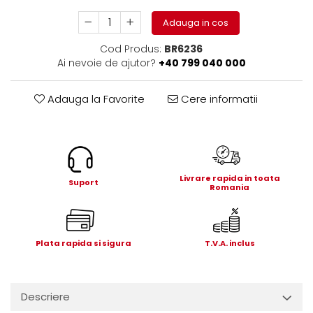
Electrice
Adauga in cos
Mecanice
Hidraulice
Cod Produs:
BR6236
Motoare electrice si pompe
Ai nevoie de ajutor?
+40 799 040 000
hidraulice
Role, bucse si bolturi
Adauga la Favorite
Cere informatii
Cilindru hidraulic si burduf
ANTEO
Electrice
Hidraulice
Livrare rapida in toata
Suport
Romania
Mecanice
Bolturi, role si bucse
Cilindri si burdufe
Pompe si motoare electrice
Plata rapida si sigura
T.V.A. inclus
DAUTEL
Electrice
Descriere
Hidraulica