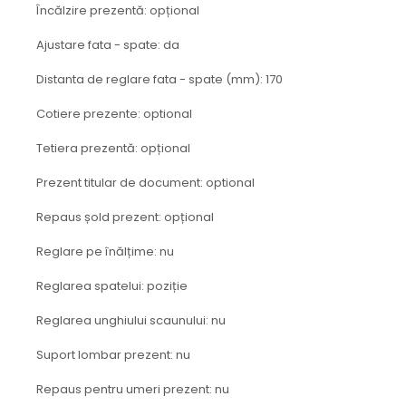
protectie
Încălzire prezentă: opțional
Grup electropompa
Ajustare fata - spate: da
Bolturi, role si bucsi
MAMMUT LIFT
Distanta de reglare fata - spate (mm): 170
Mecanice
Cotiere prezente: optional
Electrice
Hidraulice
Tetiera prezentă: opțional
Motor electric si pompa hidraulica
Prezent titular de document: optional
Cilindru hidraulic si protectie
burduf
Repaus șold prezent: opțional
ERHEL - HYDRIS
Reglare pe înălțime: nu
Hidraulice
Reglarea spatelui: poziție
Electrice
Mecanice
Reglarea unghiului scaunului: nu
Role, bucse si bolturi
Suport lombar prezent: nu
Motoras electric si pompa
Cilindri si burdufuri protectie
Repaus pentru umeri prezent: nu
Consumabile