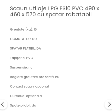
Mecanica
Scaun utilaje LPG ES10 PVC 490 x
Electropompa si motoare
460 x 570 cu spatar rabatabil
electrice
Burdufuri si cilindri hidraulici
Role, bucsi si bolturi
Greutate (kg): 15
BEHRENS
COMUTATOR: NU
Bolturi - role - bucse
Burdufe si cilindri
SPATAR PLATIBIL: DA
Mecanice
Tapițerie: PVC
Electrice
Hidraulice
Suspensie: nu
Motoare electrice si pompe
Reglare greutate prezentă: nu
SÖRENSEN
Contact scaun: optional
Mecanice
Electrice
Cureaua: optionala
Hidraulice
Spate pliabil: da
Cilindri hidraulici si burdufe