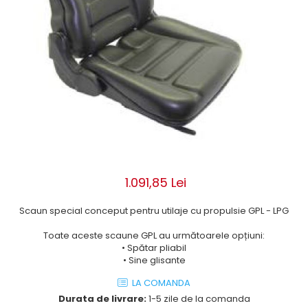
ROLE
Cilindri hidraulici si burdufe
Presuri camion
Bolturi, role si bucse
KIT GARNITURI
Lazi camion
AMA
BURDUF PROTECTIE
Lanturi de zapada
Electrice
TELECOMANDA LIFT
Cabluri pornire
Mecanice
MOTOARE ELECTRICE
Huse scaun camion
Hidraulice
ELECTRICE
Pompa si motor electric
Scule camion
POMPE HIDRAULICE
Role, bolturi si bucse
Stergatoare parbriz camion
Burdufe si cilindri hidraulici
Perdele camion
DHOLLANDIA
Cupla aer / Racord aer
1.091,85 Lei
Electrice
Hidraulice
Scaun special conceput pentru utilaje cu propulsie GPL - LPG
Mecanice
Toate aceste scaune GPL au următoarele opțiuni:
Cilindri, burdufe
• Spătar pliabil
Bolturi, role si bucse
• Sine glisante
Pompe si motoare electrice
LA COMANDA
ZEPRO
Durata de livrare:
1-5 zile de la comanda