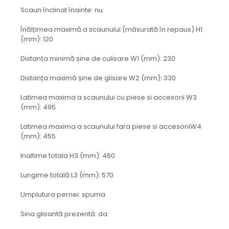
Scaun înclinat înainte: nu
Înălțimea maximă a scaunului (măsurată în repaus) H1
(mm): 120
Distanța minimă șine de culisare W1 (mm): 230
Distanța maximă șine de glisare W2 (mm): 330
Latimea maxima a scaunului cu piese si accesorii W3
(mm): 495
Latimea maxima a scaunului fara piese si accesoriiW4
(mm): 455
Inaltime totala H3 (mm): 460
Lungime totală L3 (mm): 570
Umplutura pernei: spuma
Sina glisantă prezentă: da