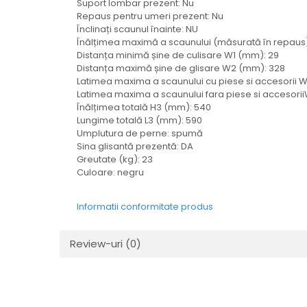
Suport lombar prezent: Nu
Mecanica
Repaus pentru umeri prezent: Nu
Electropompa si motoare
Înclinați scaunul înainte: NU
electrice
Înălțimea maximă a scaunului (măsurată în repaus
Burdufuri si cilindri hidraulici
Distanța minimă șine de culisare W1 (mm): 29
Distanța maximă șine de glisare W2 (mm): 328
Role, bucsi si bolturi
Latimea maxima a scaunului cu piese si accesorii 
BEHRENS
Latimea maxima a scaunului fara piese si accesori
Înălțimea totală H3 (mm): 540
Bolturi - role - bucse
Lungime totală L3 (mm): 590
Burdufe si cilindri
Umplutura de perne: spumă
Sina glisantă prezentă: DA
Mecanice
Greutate (kg): 23
Electrice
Culoare: negru
Hidraulice
Motoare electrice si pompe
Informatii conformitate produs
SÖRENSEN
Mecanice
Review-uri
(0)
Electrice
Hidraulice
Cilindri hidraulici si burdufe