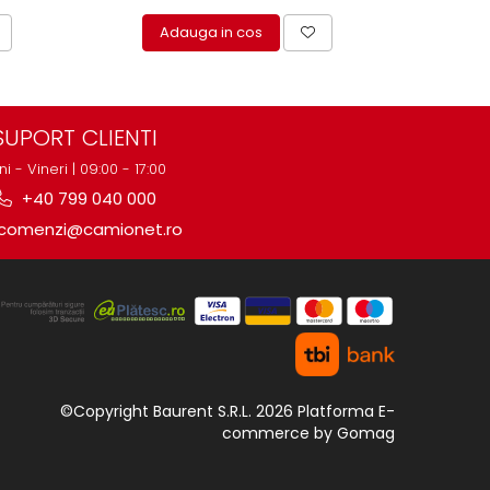
Adauga in cos
A
SUPORT CLIENTI
ni - Vineri | 09:00 - 17:00
+40 799 040 000
comenzi@camionet.ro
©Copyright Baurent S.R.L. 2026
Platforma E-
commerce by Gomag