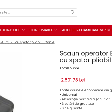
I HIDRAULICE
CONSUMABILE
ACCESORII CAMIOANE SI REM
40 x 590 cu spatar pliabil - Copie
Scaun operator 
cu spatar pliabil
Totalsource
2.501,73 Lei
Toate caunele economice din g
• Universal
• Absorbție parțială a șocurilor
• 3 setări de greutate
• Sine glisante