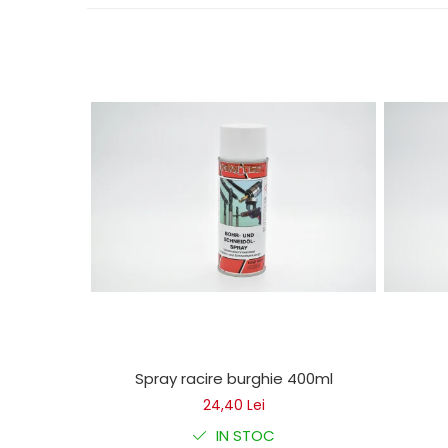
protectie
Grup electropompa
Bolturi, role si bucsi
MAMMUT LIFT
Mecanice
Electrice
Hidraulice
Motor electric si pompa hidraulica
Cilindru hidraulic si protectie
burduf
ERHEL - HYDRIS
Hidraulice
Electrice
Mecanice
Role, bucse si bolturi
Spray racire burghie 400ml
Motoras electric si pompa
24,40 Lei
Cilindri si burdufuri protectie
IN STOC
Consumabile