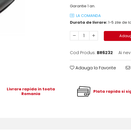
Garantie 1 an.
LA COMANDA
Durata de livrare:
1-5 zile de
Adaug
Cod Produs:
BR6232
Ai nev
Adauga la Favorite
Livrare rapida in toata
Plata rapida si s
Romania