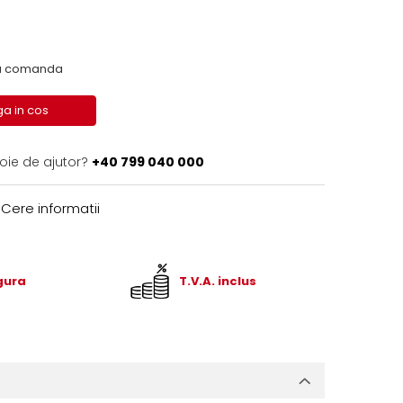
 la comanda
a in cos
oie de ajutor?
+40 799 040 000
Cere informatii
igura
T.V.A. inclus