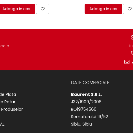
Adauga in cos
Adauga in cos
media
Lu
DATE COMERCIALE
de Plata
Baurent S.R.L.
de Retur
J32/1909/2006
 Produselor
RO19754560
Semaforului 19/52
AL
Sibiu, Sibiu