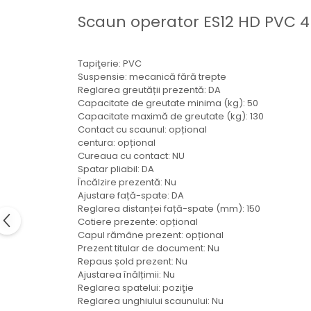
Electrice
Scaun operator ES12 HD PVC 49
Mecanice
Hidraulice
Motoare electrice si pompe
Tapiţerie: PVC
hidraulice
Suspensie: mecanică fără trepte
Reglarea greutății prezentă: DA
Role, bucse si bolturi
Capacitate de greutate minima (kg): 50
Cilindru hidraulic si burduf
Capacitate maximă de greutate (kg): 130
ANTEO
Contact cu scaunul: opțional
centura: opțional
Electrice
Cureaua cu contact: NU
Hidraulice
Spatar pliabil: DA
Încălzire prezentă: Nu
Mecanice
Ajustare față-spate: DA
Bolturi, role si bucse
Reglarea distanței față-spate (mm): 150
Cotiere prezente: opțional
Cilindri si burdufe
Capul rămâne prezent: opțional
Pompe si motoare electrice
Prezent titular de document: Nu
DAUTEL
Repaus șold prezent: Nu
Ajustarea înălțimii: Nu
Electrice
Reglarea spatelui: poziţie
Hidraulica
Reglarea unghiului scaunului: Nu