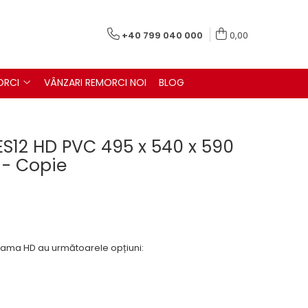
+40 799 040 000
0,00
ORCI
VÂNZARI REMORCI NOI
BLOG
ES12 HD PVC 495 x 540 x 590
 - Copie
ama HD au următoarele opțiuni: