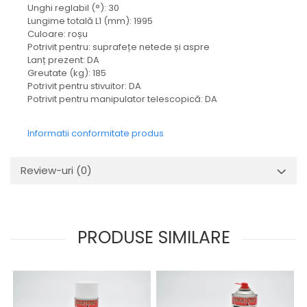
Mecanica
Unghi reglabil (°): 30
Lungime totală L1 (mm): 1995
Electropompa si motoare
Culoare: roșu
electrice
Potrivit pentru: suprafețe netede și aspre
Burdufuri si cilindri hidraulici
Lanț prezent: DA
Role, bucsi si bolturi
Greutate (kg): 185
Potrivit pentru stivuitor: DA
BEHRENS
Potrivit pentru manipulator telescopică: DA
Bolturi - role - bucse
Burdufe si cilindri
Informatii conformitate produs
Mecanice
Electrice
Review-uri
(0)
Hidraulice
Motoare electrice si pompe
SÖRENSEN
PRODUSE SIMILARE
Mecanice
Electrice
Hidraulice
Cilindri hidraulici si burdufe