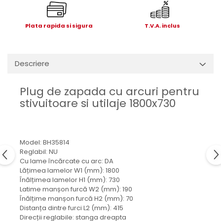
Electrice
Mecanice
Plata rapida si sigura
T.V.A. inclus
Hidraulice
Motoare electrice si pompe
hidraulice
Descriere
Role, bucse si bolturi
Cilindru hidraulic si burduf
Plug de zapada cu arcuri pentru
ANTEO
stivuitoare si utilaje 1800x730
Electrice
Hidraulice
Mecanice
Model: BH35814
Bolturi, role si bucse
Reglabil: NU
Cilindri si burdufe
Cu lame încărcate cu arc: DA
Lățimea lamelor W1 (mm): 1800
Pompe si motoare electrice
Înălțimea lamelor H1 (mm): 730
DAUTEL
Latime manșon furcă W2 (mm): 190
Înălțime manșon furcă H2 (mm): 70
Electrice
Distanța dintre furci L2 (mm): 415
Hidraulica
Direcții reglabile: stanga dreapta