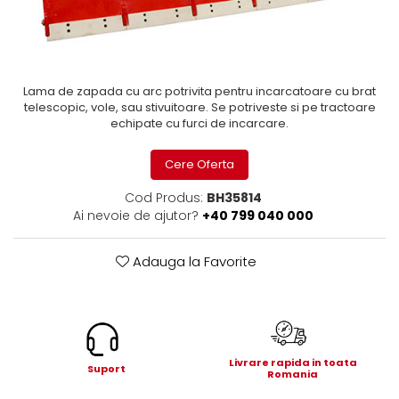
ROLE
Cilindri hidraulici si burdufe
Presuri camion
Bolturi, role si bucse
KIT GARNITURI
Lazi camion
AMA
BURDUF PROTECTIE
Lanturi de zapada
Electrice
TELECOMANDA LIFT
Cabluri pornire
Lama de zapada cu arc potrivita pentru incarcatoare cu brat
Mecanice
telescopic, vole, sau stivuitoare. Se potriveste si pe tractoare
MOTOARE ELECTRICE
Huse scaun camion
Hidraulice
echipate cu furci de incarcare.
ELECTRICE
Pompa si motor electric
Scule camion
Cere Oferta
POMPE HIDRAULICE
Role, bolturi si bucse
Stergatoare parbriz camion
Burdufe si cilindri hidraulici
Cod Produs:
BH35814
Perdele camion
DHOLLANDIA
Ai nevoie de ajutor?
+40 799 040 000
Cupla aer / Racord aer
Electrice
Adauga la Favorite
Hidraulice
Mecanice
Cilindri, burdufe
Bolturi, role si bucse
Pompe si motoare electrice
Livrare rapida in toata
Suport
Romania
ZEPRO