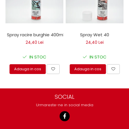
protectie
Grup electropompa
Bolturi, role si bucsi
MAMMUT LIFT
Mecanice
Spray racire burghie 400ml
Spray Wet 40
Electrice
24,40 Lei
24,40 Lei
Hidraulice
Motor electric si pompa hidraulica
IN STOC
IN STOC
Cilindru hidraulic si protectie
burduf
Adauga in cos
Adauga in cos
ERHEL - HYDRIS
Hidraulice
Electrice
SOCIAL
Mecanice
Urmareste-ne in social media
Role, bucse si bolturi
Motoras electric si pompa
Cilindri si burdufuri protectie
Consumabile