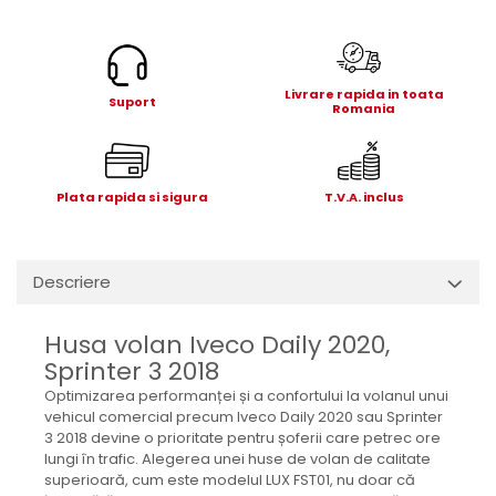
Electrice
Mecanice
Hidraulice
Livrare rapida in toata
Motoare electrice si pompe
Suport
Romania
hidraulice
Role, bucse si bolturi
Cilindru hidraulic si burduf
Plata rapida si sigura
T.V.A. inclus
ANTEO
Electrice
Hidraulice
Descriere
Mecanice
Bolturi, role si bucse
Husa volan Iveco Daily 2020,
Cilindri si burdufe
Sprinter 3 2018
Pompe si motoare electrice
Optimizarea performanței și a confortului la volanul unui
DAUTEL
vehicul comercial precum Iveco Daily 2020 sau Sprinter
3 2018 devine o prioritate pentru șoferii care petrec ore
Electrice
lungi în trafic. Alegerea unei huse de volan de calitate
Hidraulica
superioară, cum este modelul LUX FST01, nu doar că