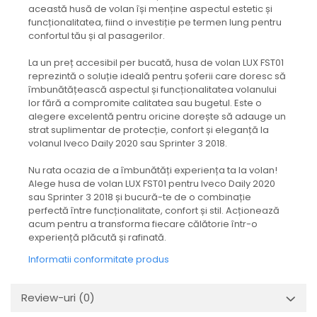
protectie
această husă de volan își menține aspectul estetic și
Grup electropompa
funcționalitatea, fiind o investiție pe termen lung pentru
confortul tău și al pasagerilor.
Bolturi, role si bucsi
MAMMUT LIFT
La un preț accesibil per bucată, husa de volan LUX FST01
reprezintă o soluție ideală pentru șoferii care doresc să
Mecanice
îmbunătățească aspectul și funcționalitatea volanului
Electrice
lor fără a compromite calitatea sau bugetul. Este o
Hidraulice
alegere excelentă pentru oricine dorește să adauge un
strat suplimentar de protecție, confort și eleganță la
Motor electric si pompa hidraulica
volanul Iveco Daily 2020 sau Sprinter 3 2018.
Cilindru hidraulic si protectie
burduf
Nu rata ocazia de a îmbunătăți experiența ta la volan!
ERHEL - HYDRIS
Alege husa de volan LUX FST01 pentru Iveco Daily 2020
sau Sprinter 3 2018 și bucură-te de o combinație
Hidraulice
perfectă între funcționalitate, confort și stil. Acționează
Electrice
acum pentru a transforma fiecare călătorie într-o
experiență plăcută și rafinată.
Mecanice
Informatii conformitate produs
Role, bucse si bolturi
Motoras electric si pompa
Review-uri
(0)
Cilindri si burdufuri protectie
Consumabile