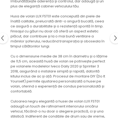
îmbunătățește aderența și controlul, dar adaugă și un
Mecanica
plus de eleganță cabinei vehiculului tău.
Electropompa si motoare
electrice
Husa de volan LUX FST01 este concepută din piele de
Burdufuri si cilindri hidraulici
înaltă calitate, prelucrată dintr-o singură bucată, ceea
ce asigură o durabilitate și o rezistență sporită în timp.
Role, bucsi si bolturi
Finisajul cu găuri nu doar că oferă un aspect estetic
BEHRENS
plăcut, dar contribuie și la o mai bună ventilare a
mâinilor șoferului, reducând transpirația și oboseala în
Bolturi - role - bucse
timpul călătoriilor lungi.
Burdufe si cilindri
Cu o dimensiune medie de 38 cm în diametru și o lățime
Mecanice
de 11,5 cm, această husă de volan se potrivește perfect
Electrice
pe volanele modelelor Iveco Daily 2020 și Sprinter 3
Hidraulice
2018, asigurând o instalare simplă și rapidă, datorită
kitului inclus de ac și ață. Procesul de montare DIY (Do It
Motoare electrice si pompe
Yourself) permite ajustarea personalizată a husei pe
SÖRENSEN
volan, oferind o experiență de condus personalizată și
confortabilă.
Mecanice
Electrice
Culoarea negru elegantă a husei de volan LUX FST01
Hidraulice
adaugă un touch de rafinament interiorului oricărui
vehicul, făcând-o nu doar o alegere practică, ci și una
Cilindri hidraulici si burdufe
stilistică. Indiferent de condițiile de drum sau de vreme,