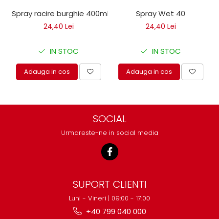
protectie
Spray racire burghie 400ml
Spray Wet 40
Grup electropompa
Bolturi, role si bucsi
24,40 Lei
24,40 Lei
MAMMUT LIFT
IN STOC
IN STOC
Mecanice
Electrice
Adauga in cos
Adauga in cos
Hidraulice
Motor electric si pompa hidraulica
Cilindru hidraulic si protectie
burduf
SOCIAL
ERHEL - HYDRIS
Urmareste-ne in social media
Hidraulice
Electrice
Mecanice
Role, bucse si bolturi
SUPORT CLIENTI
Motoras electric si pompa
Luni - Vineri | 09:00 - 17:00
Cilindri si burdufuri protectie
+40 799 040 000
Consumabile