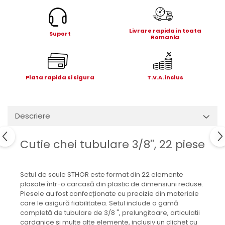
Electrice
Mecanice
Livrare rapida in toata
Hidraulice
Suport
Romania
Motoare electrice si pompe
hidraulice
Role, bucse si bolturi
Plata rapida si sigura
T.V.A. inclus
Cilindru hidraulic si burduf
ANTEO
Electrice
Descriere
Hidraulice
Mecanice
Cutie chei tubulare 3/8'', 22 piese
Bolturi, role si bucse
Cilindri si burdufe
Setul de scule STHOR este format din 22 elemente
Pompe si motoare electrice
plasate într-o carcasă din plastic de dimensiuni reduse.
DAUTEL
Piesele au fost confecționate cu precizie din materiale
care le asigură fiabilitatea. Setul include o gamă
Electrice
completă de tubulare de 3/8 ", prelungitoare, articulatii
Hidraulica
cardanice și multe alte elemente, inclusiv un clichet cu