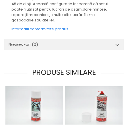
Mecanica
45 de dinți. Această configurație înseamnă că setul
poate fi utilizat pentru lucrări de asamblare minore,
Electropompa si motoare
reparații mecanice și multe alte lucrări într-o
electrice
gospodărie sau atelier.
Burdufuri si cilindri hidraulici
Informatii conformitate produs
Role, bucsi si bolturi
BEHRENS
Review-uri
(0)
Bolturi - role - bucse
Burdufe si cilindri
Mecanice
Electrice
PRODUSE SIMILARE
Hidraulice
Motoare electrice si pompe
SÖRENSEN
Mecanice
Electrice
Hidraulice
Cilindri hidraulici si burdufe