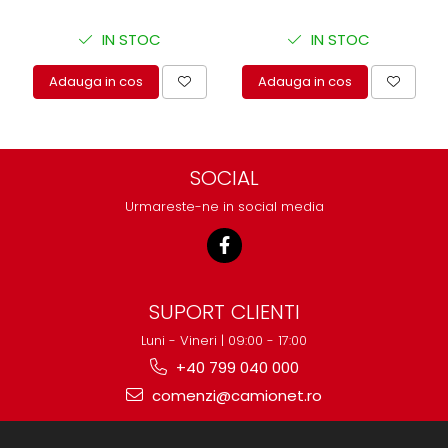
protectie
Grup electropompa
IN STOC
IN STOC
Bolturi, role si bucsi
MAMMUT LIFT
Adauga in cos
Adauga in cos
Mecanice
Electrice
Hidraulice
SOCIAL
Motor electric si pompa hidraulica
Urmareste-ne in social media
Cilindru hidraulic si protectie
burduf
ERHEL - HYDRIS
Hidraulice
SUPORT CLIENTI
Electrice
Luni - Vineri | 09:00 - 17:00
Mecanice
+40 799 040 000
Role, bucse si bolturi
comenzi@camionet.ro
Motoras electric si pompa
Cilindri si burdufuri protectie
Consumabile