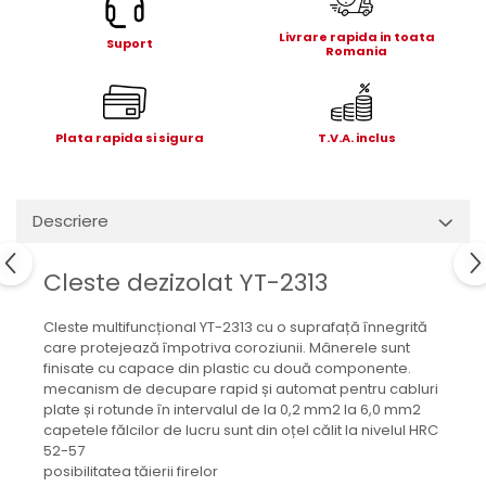
Electrice
Livrare rapida in toata
Mecanice
Suport
Romania
Hidraulice
Motoare electrice si pompe
hidraulice
Plata rapida si sigura
T.V.A. inclus
Role, bucse si bolturi
Cilindru hidraulic si burduf
ANTEO
Descriere
Electrice
Hidraulice
Cleste dezizolat YT-2313
Mecanice
Bolturi, role si bucse
Cleste multifuncțional YT-2313 cu o suprafață înnegrită
care protejează împotriva coroziunii. Mânerele sunt
Cilindri si burdufe
finisate cu capace din plastic cu două componente.
Pompe si motoare electrice
mecanism de decupare rapid și automat pentru cabluri
DAUTEL
plate și rotunde în intervalul de la 0,2 mm2 la 6,0 mm2
capetele fălcilor de lucru sunt din oțel călit la nivelul HRC
Electrice
52-57
Hidraulica
posibilitatea tăierii firelor