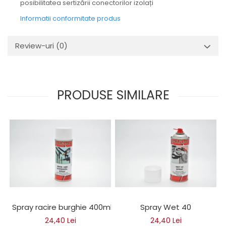
posibilitatea sertizării conectorilor izolați
Mecanica
Electropompa si motoare
Informatii conformitate produs
electrice
Burdufuri si cilindri hidraulici
Review-uri
(0)
Role, bucsi si bolturi
BEHRENS
Bolturi - role - bucse
PRODUSE SIMILARE
Burdufe si cilindri
Mecanice
Electrice
Hidraulice
Motoare electrice si pompe
SÖRENSEN
Mecanice
Electrice
Hidraulice
Spray racire burghie 400ml
Spray Wet 40
Cilindri hidraulici si burdufe
24,40 Lei
24,40 Lei