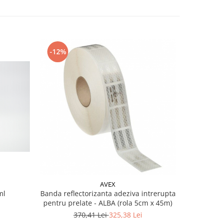
-12%
-13%
AVEX
ml
Banda reflectorizanta adeziva intrerupta
Set clipsur
pentru prelate - ALBA (rola 5cm x 45m)
1
370,41 Lei
325,38 Lei