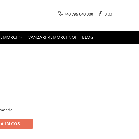
+40 799 040 000
0,00
REMORCI
VÂNZARI REMORCI NOI
BLOG
comanda
A IN COS