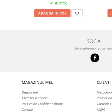
Mecanica
IN STOC
Electropompa si motoare electrice
ADAUGA IN COS
Burdufuri si cilindri hidraulici
Role, bucsi si bolturi
BEHRENS
Bolturi - role - bucse
SOCIAL
Burdufe si cilindri
Urmareste-ne in social me
Mecanice
Electrice
Hidraulice
Motoare electrice si pompe
SÖRENSEN
MAGAZINUL MEU
CLIENTI
Mecanice
Electrice
Despre noi
Metode de
Hidraulice
Termeni si Conditii
Politica d
Cilindri hidraulici si burdufe
Politica de Confidentialitate
Garantia 
protectie
Contact
ANPC