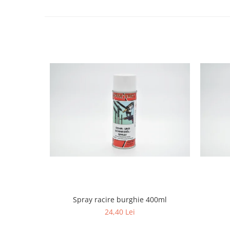
Electrice
Mecanice
Hidraulice
Motoare electrice si pompe
hidraulice
Role, bucse si bolturi
Cilindru hidraulic si burduf
ANTEO
Electrice
Hidraulice
Mecanice
Bolturi, role si bucse
Cilindri si burdufe
Pompe si motoare electrice
DAUTEL
Spray racire burghie 400ml
Electrice
24,40 Lei
Hidraulica