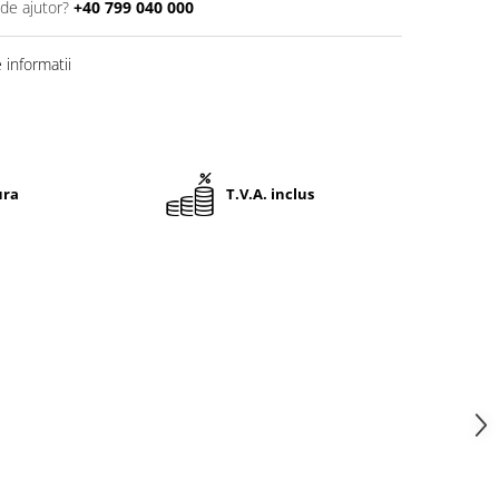
 de ajutor?
+40 799 040 000
informatii
ura
T.V.A. inclus