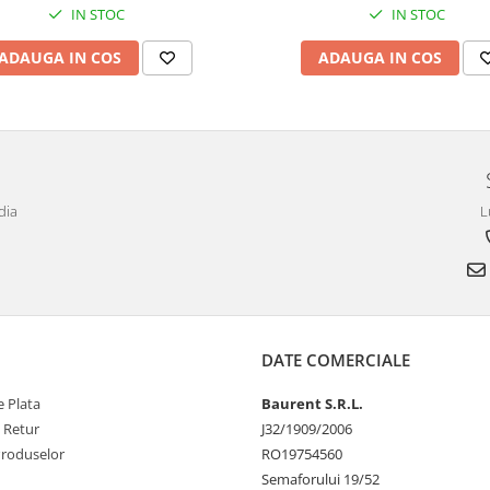
IN STOC
IN STOC
ADAUGA IN COS
ADAUGA IN COS
dia
L
DATE COMERCIALE
 Plata
Baurent S.R.L.
e Retur
J32/1909/2006
Produselor
RO19754560
Semaforului 19/52