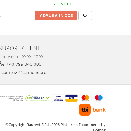
IN STOC
ADAUGA IN COS
AD
SUPORT CLIENTI
uni - Vineri | 09:00 - 17:00
+40 799 040 000
comenzi@camionet.ro
©Copyright Baurent S.R.L. 2026
Platforma E-commerce by
Gomag