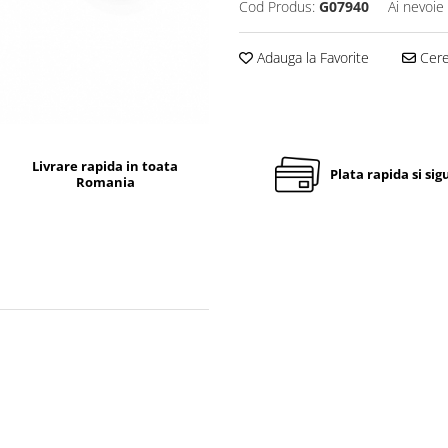
Cod Produs:
G07940
Ai nevoie
Adauga la Favorite
Cere 
Livrare rapida in toata
Plata rapida si sig
Romania