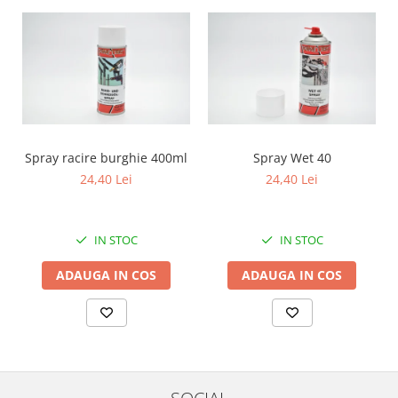
Mecanica
Electropompa si motoare electrice
Burdufuri si cilindri hidraulici
Role, bucsi si bolturi
BEHRENS
Bolturi - role - bucse
Burdufe si cilindri
Spray racire burghie 400ml
Spray Wet 40
Mecanice
24,40 Lei
24,40 Lei
Electrice
Hidraulice
IN STOC
IN STOC
Motoare electrice si pompe
SÖRENSEN
ADAUGA IN COS
ADAUGA IN COS
Mecanice
Electrice
Hidraulice
Cilindri hidraulici si burdufe
protectie