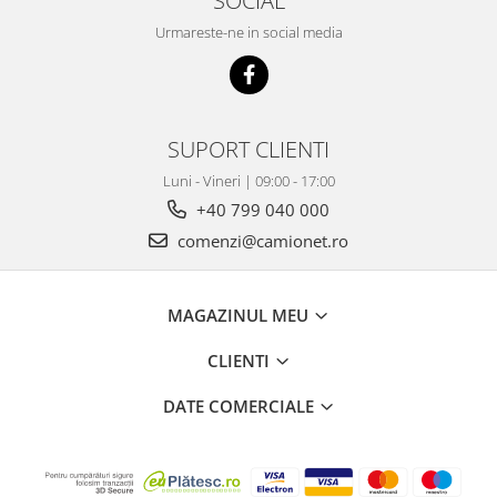
SOCIAL
Grup electropompa
Urmareste-ne in social media
Bolturi, role si bucsi
MAMMUT LIFT
Mecanice
Electrice
SUPORT CLIENTI
Hidraulice
Luni - Vineri | 09:00 - 17:00
Motor electric si pompa hidraulica
+40 799 040 000
Cilindru hidraulic si protectie
burduf
comenzi@camionet.ro
ERHEL - HYDRIS
Hidraulice
MAGAZINUL MEU
Electrice
Mecanice
CLIENTI
Role, bucse si bolturi
DATE COMERCIALE
Motoras electric si pompa
Cilindri si burdufuri protectie
Consumabile