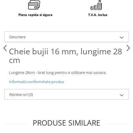
Electrice
Mecanice
Plata rapida si sigura
T.V.A. inclus
Hidraulice
Motoare electrice si pompe
hidraulice
Descriere
Role, bucse si bolturi
Cilindru hidraulic si burduf
Cheie bujii 16 mm, lungime 28
ANTEO
cm
Electrice
Hidraulice
Lungime 28cm - brat lung pentru o utilizare mai usoara.
Mecanice
Informatii conformitate produs
Bolturi, role si bucse
Review-uri
(0)
Cilindri si burdufe
Pompe si motoare electrice
DAUTEL
Electrice
PRODUSE SIMILARE
Hidraulica