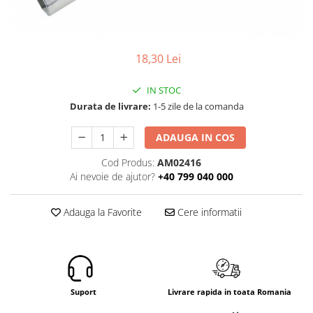
ROLE
Cilindri hidraulici si burdufe
Presuri camion
Bolturi, role si bucse
KIT GARNITURI
Lazi camion
AMA
BURDUF PROTECTIE
Lanturi de zapada
18,30 Lei
Electrice
TELECOMANDA LIFT
Cabluri pornire
Mecanice
MOTOARE ELECTRICE
IN STOC
Huse scaun camion
Hidraulice
Durata de livrare:
1-5 zile de la comanda
ELECTRICE
Pompa si motor electric
Scule camion
POMPE HIDRAULICE
Role, bolturi si bucse
Stergatoare parbriz camion
ADAUGA IN COS
Burdufe si cilindri hidraulici
Perdele camion
Cod Produs:
AM02416
DHOLLANDIA
Ai nevoie de ajutor?
+40 799 040 000
Cupla aer / Racord aer
Electrice
Hidraulice
Adauga la Favorite
Cere informatii
Mecanice
Cilindri, burdufe
Bolturi, role si bucse
Pompe si motoare electrice
Suport
Livrare rapida in toata Romania
ZEPRO