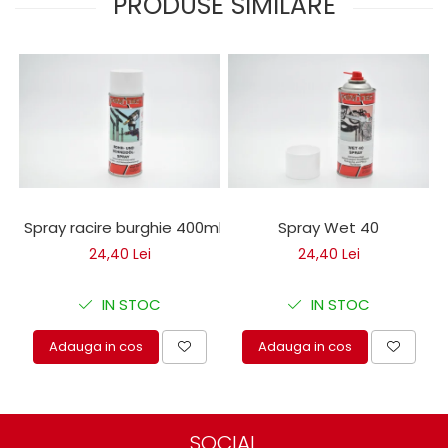
PRODUSE SIMILARE
protectie
Grup electropompa
Bolturi, role si bucsi
MAMMUT LIFT
Mecanice
Electrice
Hidraulice
Motor electric si pompa hidraulica
Cilindru hidraulic si protectie
Spray racire burghie 400ml
Spray Wet 40
burduf
24,40 Lei
24,40 Lei
ERHEL - HYDRIS
Hidraulice
IN STOC
IN STOC
Electrice
Mecanice
Adauga in cos
Adauga in cos
Role, bucse si bolturi
Motoras electric si pompa
Cilindri si burdufuri protectie
SOCIAL
Consumabile