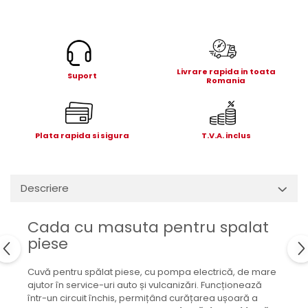
Electrice
Mecanice
Hidraulice
Motoare electrice si pompe
Livrare rapida in toata
hidraulice
Suport
Romania
Role, bucse si bolturi
Cilindru hidraulic si burduf
ANTEO
Plata rapida si sigura
T.V.A. inclus
Electrice
Hidraulice
Mecanice
Descriere
Bolturi, role si bucse
Cilindri si burdufe
Cada cu masuta pentru spalat
Pompe si motoare electrice
piese
DAUTEL
Cuvă pentru spălat piese, cu pompa electrică, de mare
Electrice
ajutor în service-uri auto și vulcanizări. Funcționează
Hidraulica
într-un circuit închis, permițând curățarea ușoară a