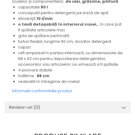
sculelor și componentelor,
de ulei, grăsime, pilitură
.
Mecanica
capacitate:
80 l
Electropompa si motoare
concepută pentru detergenți pe bază de apă
electrice
eficienţă:
10 l/min
o tavă detașabilă în interiorul cuvei,
, în care pot
Burdufuri si cilindri hidraulici
fi spălate articolele mici
Role, bucsi si bolturi
grila de spălare perforată
BEHRENS
furtun flexibil, lungime 60 cm, dozator detergent
capac
Bolturi - role - bucse
raft amplasat în partea inferioară, cu dimensiunile de
Burdufe si cilindri
68 x 43 cm pentru depozitarea detergenților,
accesoriilor sau articolelor ce urmează a fi spălate
Mecanice
4 picioare stabile
Electrice
înăltime :
88 cm
Hidraulice
realizată în întregime din metal
Motoare electrice si pompe
Informatii conformitate produs
SÖRENSEN
Mecanice
Review-uri
(0)
Electrice
Hidraulice
Cilindri hidraulici si burdufe