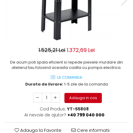
ROLE
Cilindri hidraulici si burdufe
Presuri camion
Bolturi, role si bucse
KIT GARNITURI
Lazi camion
AMA
BURDUF PROTECTIE
Lanturi de zapada
Electrice
TELECOMANDA LIFT
Cabluri pornire
Mecanice
MOTOARE ELECTRICE
Huse scaun camion
Hidraulice
ELECTRICE
Pompa si motor electric
Scule camion
1.525,21 Lei
1.372,69 Lei
POMPE HIDRAULICE
Role, bolturi si bucse
Stergatoare parbriz camion
De acum poti spala eficient si repede piesele murdare din
Burdufe si cilindri hidraulici
Perdele camion
atelierul tau folosind aceasta cadita cu pompa electrica.
DHOLLANDIA
Cupla aer / Racord aer
LA COMANDA
Electrice
Durata de livrare:
1-5 zile de la comanda
Hidraulice
Mecanice
Adauga in cos
Cilindri, burdufe
Cod Produs:
YT-55808
Bolturi, role si bucse
Ai nevoie de ajutor?
+40 799 040 000
Pompe si motoare electrice
ZEPRO
Adauga la Favorite
Cere informatii