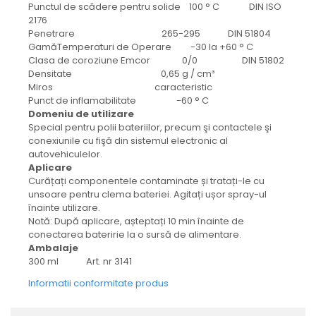
protectie
Punctul de scădere pentru solide 100 ° C DIN ISO
Grup electropompa
2176
Penetrare 265-295 DIN 51804
Bolturi, role si bucsi
GamăTemperaturi de Operare -30 la +60 ° C
MAMMUT LIFT
Clasa de coroziune Emcor 0/0 DIN 51802
Densitate 0,65 g / cm³
Mecanice
Miros caracteristic
Electrice
Punct de inflamabilitate -60 ° C
Hidraulice
Domeniu de utilizare
Special pentru polii bateriilor, precum şi contactele şi
Motor electric si pompa hidraulica
conexiunile cu fişă din sistemul electronic al
Cilindru hidraulic si protectie
autovehiculelor.
burduf
Aplicare
Curățați componentele contaminate și tratați-le cu
ERHEL - HYDRIS
unsoare pentru clema bateriei. Agitați ușor spray-ul
Hidraulice
înainte utilizare.
Notă: După aplicare, așteptați 10 min înainte de
Electrice
conectarea bateririe la o sursă de alimentare.
Mecanice
Ambalaje
Role, bucse si bolturi
300 ml Art. nr 3141
Motoras electric si pompa
Informatii conformitate produs
Cilindri si burdufuri protectie
Consumabile