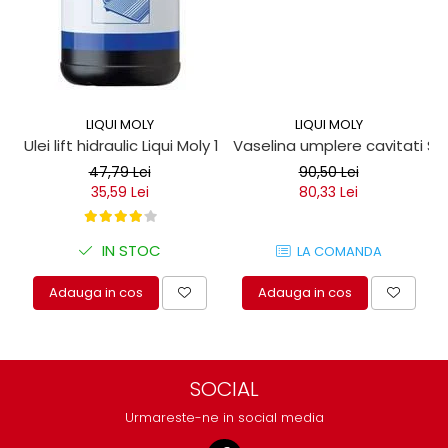
LIQUI MOLY
LIQUI MOLY
Ulei lift hidraulic Liqui Moly 1 litru
Vaselina umplere cavitati Seil
47,79 Lei
90,50 Lei
35,59 Lei
80,33 Lei
IN STOC
LA COMANDA
Adauga in cos
Adauga in cos
SOCIAL
Urmareste-ne in social media