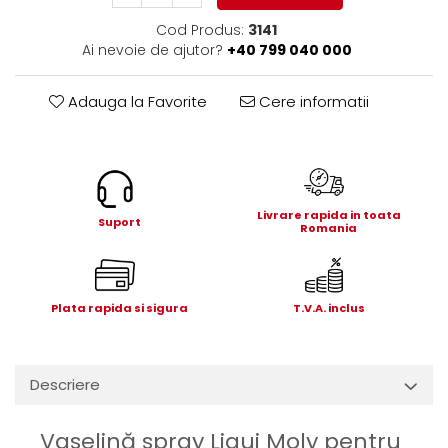
Electrice
Cod Produs:
3141
Mecanice
Ai nevoie de ajutor?
+40 799 040 000
Hidraulice
Motoare electrice si pompe
Adauga la Favorite
Cere informatii
hidraulice
Role, bucse si bolturi
Cilindru hidraulic si burduf
ANTEO
Livrare rapida in toata
Electrice
Suport
Romania
Hidraulice
Mecanice
Bolturi, role si bucse
Plata rapida si sigura
T.V.A. inclus
Cilindri si burdufe
Pompe si motoare electrice
DAUTEL
Descriere
Electrice
Hidraulica
Vaselină spray Liqui Moly pentru