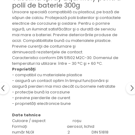
Mecanica
polii de baterie 300g
Electropompa si motoare
Unsoare specială compatibilă cu plasticul, pe bază de
electrice
săpun de calciu. Protejează polii bateriilor şi contactele
electrice de coroziune şi oxidare. Pentru o pornire
Burdufuri si cilindri hidraulici
sigură, un iluminat satisfăcător şi o durată de serviciu
Role, bucsi si bolturi
mai mare a bateriei. Previne deteriorările produse de
BEHRENS
acizi. Compatibilitate bună cu materialele plastice.
Previne curenţii de conturnare şi
Bolturi - role - bucse
diminuează rezistenţele de contact.
Burdufe si cilindri
Caracteristici conform DIN 51502 M2C-30. Domeniul de
temperaturi la utilizare: între – 30 °C şi + 60 °C.
Mecanice
Proprietăți
Electrice
- compatibil cu materialele plastice
Hidraulice
- asigură un contact optim în timpul funcționării și
asigură pierderi mai mici decât cu bornele netratate
Motoare electrice si pompe
- protecție bună la coroziune
SÖRENSEN
- previne pierderile de curent
- proprietăți electronice bune
Mecanice
Electrice
Date tehnice
Culoare / aspect roșu
Hidraulice
Formați aerosol, lichid
Cilindri hidraulici si burdufe
număr NLGI 2 DIN 51818