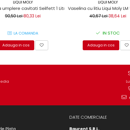
LIQUI MOLY
LIQUI MOLY
 umplere cavitati Seilfett 1 Litru
Vaselina cu litiu Liqui Moly LM
90,50 Lei
80,33 Lei
40,67 Lei
38,64 Lei
IN STOC
LA COMANDA
Adauga in cos
Adauga in cos
media
Lu
DATE COMERCIALE
de Plata
Baurent S.R.L.