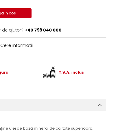
a in cos
e de ajutor?
+40 799 040 000
Cere informatii
igura
T.V.A. inclus
onţine ulei de bază mineral de calitate superioară,