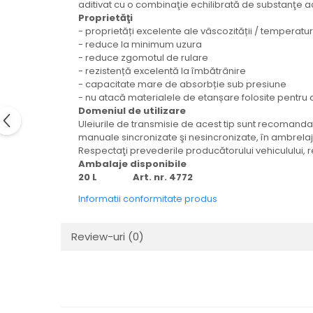
aditivat cu o combinaţie echilibrată de substanţe act
Electrice
Proprietăţi
Mecanice
- proprietăți excelente ale vâscozității / temperaturi
Hidraulice
- reduce la minimum uzura
- reduce zgomotul de rulare
Motoare electrice si pompe
- rezistență excelentă la îmbătrânire
hidraulice
- capacitate mare de absorbție sub presiune
Role, bucse si bolturi
- nu atacă materialele de etanșare folosite pentru cu
Domeniul de utilizare
Cilindru hidraulic si burduf
Uleiurile de transmisie de acest tip sunt recomandate
ANTEO
manuale sincronizate şi nesincronizate, în ambrelaje 
Respectaţi prevederile producătorului vehiculului, 
Electrice
Ambalaje disponibile
Hidraulice
20 L Art. nr. 4772
Mecanice
Informatii conformitate produs
Bolturi, role si bucse
Cilindri si burdufe
Review-uri
(0)
Pompe si motoare electrice
DAUTEL
Electrice
Hidraulica