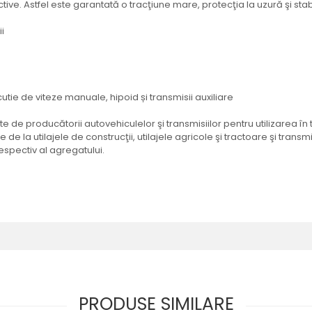
ive. Astfel este garantată o tracţiune mare, protecţia la uzură şi stabi
i
tie de viteze manuale, hipoid și transmisii auxiliare
 de producătorii autovehiculelor şi transmisiilor pentru utilizarea în 
de la utilajele de construcţii, utilajele agricole şi tractoare şi trans
respectiv al agregatului.
PRODUSE SIMILARE