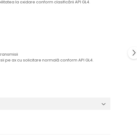
litatea la oxidare conform clasificării API GL4.
transmisii
misii pe ax cu solicitare normală conform API GL4.