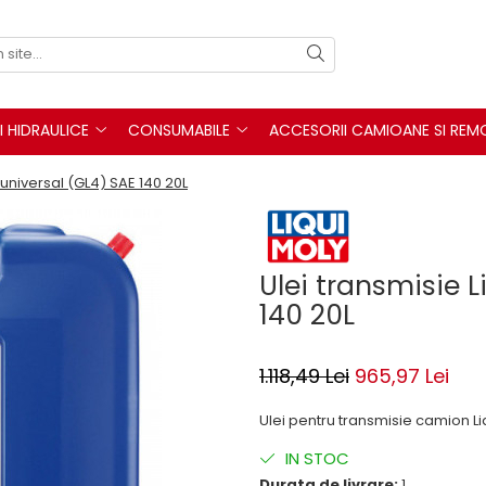
I HIDRAULICE
CONSUMABILE
ACCESORII CAMIOANE SI REM
 universal (GL4) SAE 140 20L
Ulei transmisie L
140 20L
1.118,49 Lei
965,97 Lei
Ulei pentru transmisie camion Liq
IN STOC
Durata de livrare:
1