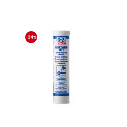
-24%
-13%