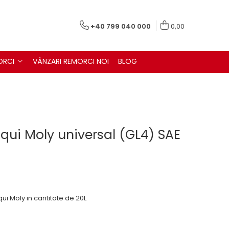
+40 799 040 000
0,00
ORCI
VÂNZARI REMORCI NOI
BLOG
iqui Moly universal (GL4) SAE
ui Moly in cantitate de 20L