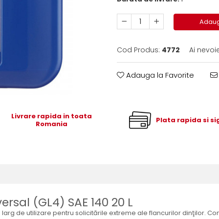
Adaug
Cod Produs:
4772
Ai nevoi
Adauga la Favorite
Livrare rapida in toata
Plata rapida si s
Romania
versal (GL4) SAE 140 20 L
arg de utilizare pentru solicitările extreme ale flancurilor dinţilor. C