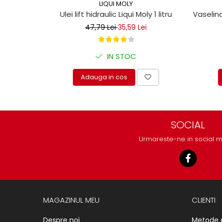
protectie
LIQUI MOLY
Grup electropompa
Vaselina
Ulei lift hidraulic Liqui Moly 1 litru
Bolturi, role si bucsi
47,79 Lei
35,59 Lei
MAMMUT LIFT
Mecanice
IN STOC
Electrice
Adauga in cos
Hidraulice
Motor electric si pompa hidraulica
Cilindru hidraulic si protectie
burduf
SOCIAL
ERHEL - HYDRIS
Urmareste-ne in social 
Hidraulice
Electrice
Mecanice
Role, bucse si bolturi
Motoras electric si pompa
MAGAZINUL MEU
CLIENTI
Cilindri si burdufuri protectie
Despre noi
Metode 
Consumabile