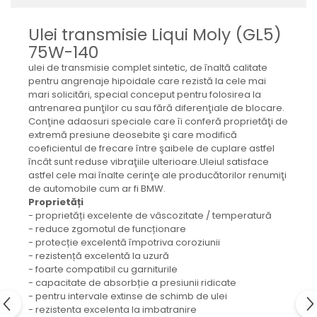
Mecanica
Electropompa si motoare
Ulei transmisie Liqui Moly (GL5)
electrice
75W-140
Burdufuri si cilindri hidraulici
ulei de transmisie complet sintetic, de înaltă calitate
Role, bucsi si bolturi
pentru angrenaje hipoidale care rezistă la cele mai
BEHRENS
mari solicitări, special conceput pentru folosirea la
antrenarea punţilor cu sau fără diferenţiale de blocare.
Bolturi - role - bucse
Conţine adaosuri speciale care îi conferă proprietăţi de
Burdufe si cilindri
extremă presiune deosebite şi care modifică
coeficientul de frecare între şaibele de cuplare astfel
Mecanice
încât sunt reduse vibraţiile ulterioare.Uleiul satisface
Electrice
astfel cele mai înalte cerinţe ale producătorilor renumiţi
de automobile cum ar fi BMW.
Hidraulice
Proprietăți
Motoare electrice si pompe
- proprietăți excelente de vâscozitate / temperatură
SÖRENSEN
- reduce zgomotul de funcționare
- protecție excelentă împotriva coroziunii
Mecanice
- rezistență excelentă la uzură
Electrice
- foarte compatibil cu garniturile
- capacitate de absorbție a presiunii ridicate
Hidraulice
- pentru intervale extinse de schimb de ulei
Cilindri hidraulici si burdufe
- rezistenta excelenta la imbatranire