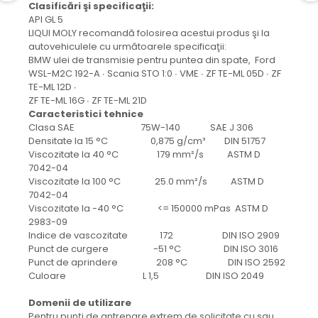
protectie
Clasificări şi specificaţii:
Grup electropompa
API GL 5
LIQUI MOLY recomandă folosirea acestui produs şi la
Bolturi, role si bucsi
autovehiculele cu următoarele specificaţii:
MAMMUT LIFT
BMW ulei de transmisie pentru puntea din spate, Ford
WSL-M2C 192-A ∙ Scania STO 1:0 ∙ VME ∙ ZF TE-ML 05D ∙ ZF
Mecanice
TE-ML 12D ∙
Electrice
ZF TE-ML 16G ∙ ZF TE-ML 21D
Caracteristici
tehnice
Hidraulice
Clasa SAE 75W-140 SAE J 306
Motor electric si pompa hidraulica
Densitate la 15 °C 0,875 g/cm³ DIN 51757
Cilindru hidraulic si protectie
Viscozitate la 40 °C 179 mm²/s ASTM D
burduf
7042-04
Viscozitate la 100 °C 25.0 mm²/s ASTM D
ERHEL - HYDRIS
7042-04
Hidraulice
Viscozitate la -40 °C <= 150000 mPas ASTM D
2983-09
Electrice
Indice de vascozitate 172 DIN ISO 2909
Mecanice
Punct de curgere -51 °C DIN ISO 3016
Role, bucse si bolturi
Punct de aprindere 208 °C DIN ISO 2592
Culoare L 1,5 DIN ISO 2049
Motoras electric si pompa
Cilindri si burdufuri protectie
Domenii de utilizare
Pentru punţi de antrenare extrem de solicitate cu sau
Consumabile