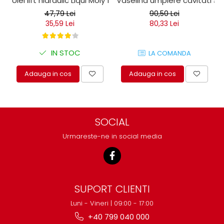
Ulei lift hidraulic Liqui Moly 1 litru
Vaselina umplere cavitati Seil
47,79 Lei
90,50 Lei
35,59 Lei
80,33 Lei
IN STOC
LA COMANDA
Adauga in cos
Adauga in cos
SOCIAL
Urmareste-ne in social media
SUPORT CLIENTI
Luni - Vineri | 09:00 - 17:00
+40 799 040 000