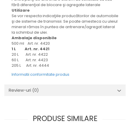
fără diferenţial de blocare şi agregate laterale
Utilizare
Se vor respecta indicaţiile producătorilor de automobile
şi de sisteme de transmisii. Se poate amesteca cu uleiul
mineral rămas în puntea de antrenare/agregat lateral
la schimbul de ulei.
Ambalaje disponibile
500 ml Art. nr. 4420
1 L Art. nr. 4421
20 L Art. nr. 4422
60 L Art. nr. 4423
205 L Art. nr. 4444
Informatii conformitate produs
Review-uri
(0)
PRODUSE SIMILARE