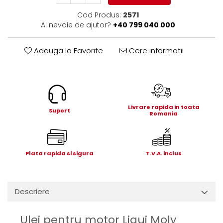
Electrice
Cod Produs:
2571
Mecanice
Ai nevoie de ajutor?
+40 799 040 000
Hidraulice
Motoare electrice si pompe
Adauga la Favorite
Cere informatii
hidraulice
Role, bucse si bolturi
Cilindru hidraulic si burduf
ANTEO
Livrare rapida in toata
Electrice
Suport
Romania
Hidraulice
Mecanice
Bolturi, role si bucse
Plata rapida si sigura
T.V.A. inclus
Cilindri si burdufe
Pompe si motoare electrice
DAUTEL
Descriere
Electrice
Hidraulica
Ulei pentru motor Liqui Moly