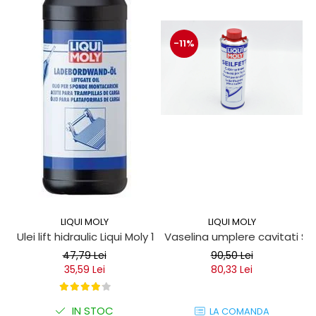
-11%
LIQUI MOLY
LIQUI MOLY
Ulei lift hidraulic Liqui Moly 1 litru
Vaselina umplere cavitati Seil
47,79 Lei
90,50 Lei
35,59 Lei
80,33 Lei
IN STOC
LA COMANDA