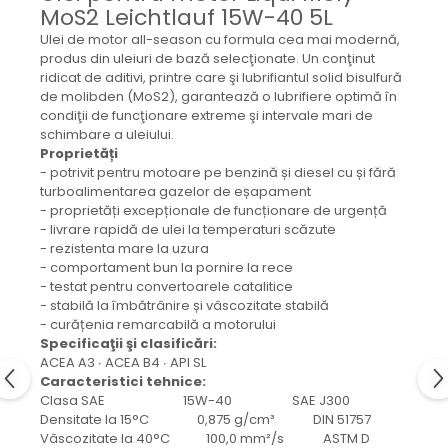
Mecanica
MoS2 Leichtlauf 15W-40 5L
Electropompa si motoare
Ulei de motor all-season cu formula cea mai modernă,
electrice
produs din uleiuri de bază selecţionate. Un conţinut
ridicat de aditivi, printre care şi lubrifiantul solid bisulfură
Burdufuri si cilindri hidraulici
de molibden (MoS2), garantează o lubrifiere optimă în
Role, bucsi si bolturi
condiţii de funcţionare extreme şi intervale mari de
BEHRENS
schimbare a uleiului.
Proprietăți
Bolturi - role - bucse
- potrivit pentru motoare pe benzină și diesel cu și fără
Burdufe si cilindri
turboalimentarea gazelor de eșapament
- proprietăți excepționale de funcționare de urgență
Mecanice
- livrare rapidă de ulei la temperaturi scăzute
Electrice
- rezistenta mare la uzura
Hidraulice
- comportament bun la pornire la rece
- testat pentru convertoarele catalitice
Motoare electrice si pompe
- stabilă la îmbătrânire și vâscozitate stabilă
SÖRENSEN
- curățenia remarcabilă a motorului
Specificaţii şi clasificări:
Mecanice
ACEA A3 ∙ ACEA B4 ∙ API SL
Electrice
Caracteristici tehnice:
Clasa SAE 15W-40 SAE J300
Hidraulice
Densitate la 15°C 0,875 g/cm³ DIN 51757
Cilindri hidraulici si burdufe
Vâscozitate la 40°C 100,0 mm²/s ASTM D