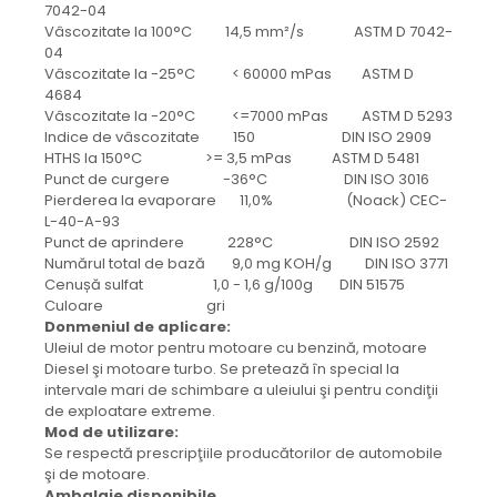
protectie
7042-04
Grup electropompa
Vâscozitate la 100°C 14,5 mm²/s ASTM D 7042-
04
Bolturi, role si bucsi
Vâscozitate la -25°C < 60000 mPas ASTM D
MAMMUT LIFT
4684
Vâscozitate la -20°C <=7000 mPas ASTM D 5293
Mecanice
Indice de vâscozitate 150 DIN ISO 2909
Electrice
HTHS la 150°C >= 3,5 mPas ASTM D 5481
Hidraulice
Punct de curgere -36°C DIN ISO 3016
Pierderea la evaporare 11,0% (Noack) CEC-
Motor electric si pompa hidraulica
L-40-A-93
Cilindru hidraulic si protectie
Punct de aprindere 228°C DIN ISO 2592
burduf
Numărul total de bază 9,0 mg KOH/g DIN ISO 3771
Cenușă sulfat 1,0 - 1,6 g/100g DIN 51575
ERHEL - HYDRIS
Culoare gri
Hidraulice
Donmeniul de aplicare:
Uleiul de motor pentru motoare cu benzină, motoare
Electrice
Diesel şi motoare turbo. Se pretează în special la
Mecanice
intervale mari de schimbare a uleiului şi pentru condiţii
Role, bucse si bolturi
de exploatare extreme.
Mod de utilizare:
Motoras electric si pompa
Se respectă prescripţiile producătorilor de automobile
Cilindri si burdufuri protectie
şi de motoare.
Consumabile
Ambalaje disponibile