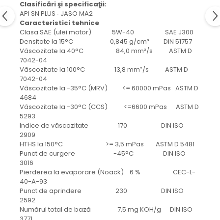
protectie
Clasificări şi specificaţii:
Grup electropompa
API SN PLUS ∙ JASO MA2
Caracteristici tehnice
Bolturi, role si bucsi
Clasa SAE (ulei motor) 5W-40 SAE J300
MAMMUT LIFT
Densitate la 15°C 0,845 g/cm³ DIN 51757
Vâscozitate la 40°C 84,0 mm²/s ASTM D
Mecanice
7042-04
Electrice
Vâscozitate la 100°C 13,8 mm²/s ASTM D
7042-04
Hidraulice
Vâscozitate la -35°C (MRV) <= 60000 mPas ASTM D
Motor electric si pompa hidraulica
4684
Cilindru hidraulic si protectie
Vâscozitate la -30°C (CCS) <=6600 mPas ASTM D
burduf
5293
Indice de vâscozitate 170 DIN ISO
ERHEL - HYDRIS
2909
Hidraulice
HTHS la 150°C >= 3,5 mPas ASTM D 5481
Punct de curgere -45°C DIN ISO
Electrice
3016
Mecanice
Pierderea la evaporare (Noack) 6 % CEC-L-
Role, bucse si bolturi
40-A-93
Punct de aprindere 230 DIN ISO
Motoras electric si pompa
2592
Cilindri si burdufuri protectie
Numărul total de bază 7,5 mg KOH/g DIN ISO
3771
Consumabile