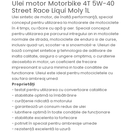
Ulei motor Motorbike 4T 5W-40
Mecanica
Street Race Liqui Moly 1L
Electropompa si motoare
electrice
Ulei sintetic de motor, de înaltă performanţă, special
conceput pentru utilizarea la motoarele de motociclete
Burdufuri si cilindri hidraulici
în 4 timpi, cu răcire cu apă şi aer. Special conceput
Role, bucsi si bolturi
pentru utilizarea pe parcursul intregului an in motocilete
BEHRENS
normale de strada, motociclete de enduro si de curse,
inclusiv quad-uri, scooter-e si snowmobil-e. Uleiuri de
Bolturi - role - bucse
bază complet sintetice şi tehnologia de aditivare de
Burdufe si cilindri
inalta calitate, asigura o ungere omptima, o curatenie
deosebita in motor, un coeficient de frecare
Mecanice
impresionant si uzura minima in toate conditiile de
Electrice
functionare. Uleiul este ideal pentru motocicletele cu
sau fara ambreaj umed.
Hidraulice
Proprietăți
Motoare electrice si pompe
- testat pentru utilizarea cu convertoare catalitice
SÖRENSEN
- stabilitate optimă la îmbătrânire
- curățenie ridicată a motorului
Mecanice
- garantează un consum redus de ulei
Electrice
- lubrifiere optimă în toate condițiile de funcționare
- stabilitate excelenta la forfecare
Hidraulice
- potrivit în special pentru ambreiaje umede
Cilindri hidraulici si burdufe
- rezistență excelentă la uzură