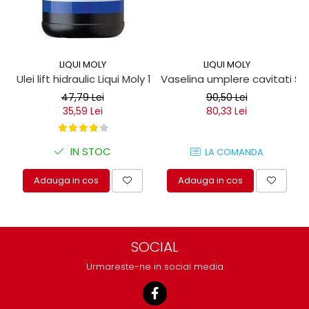
LIQUI MOLY
LIQUI MOLY
Ulei lift hidraulic Liqui Moly 1 litru
Vaselina umplere cavitati Seil
47,79 Lei
90,50 Lei
35,59 Lei
80,33 Lei
IN STOC
LA COMANDA
Adauga in cos
Adauga in cos
SOCIAL
Urmareste-ne in social media