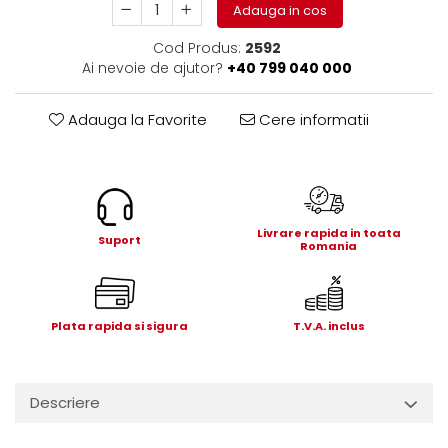
Electrice
Adauga in cos
Mecanice
Cod Produs:
2592
Hidraulice
Ai nevoie de ajutor?
+40 799 040 000
Motoare electrice si pompe
hidraulice
Adauga la Favorite
Cere informatii
Role, bucse si bolturi
Cilindru hidraulic si burduf
ANTEO
Electrice
Livrare rapida in toata
Suport
Hidraulice
Romania
Mecanice
Bolturi, role si bucse
Cilindri si burdufe
Plata rapida si sigura
T.V.A. inclus
Pompe si motoare electrice
DAUTEL
Descriere
Electrice
Hidraulica