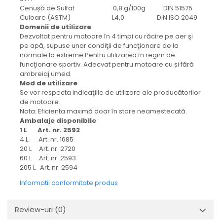
Cenușă de Sulfat 0,8 g/100g DIN 51575
Culoare (ASTM) L4,0 DIN ISO 2049
Domenii de utilizare
Dezvoltat pentru motoare în 4 timpi cu răcire pe aer şi
pe apă, supuse unor condiţii de funcţionare de la
normale la extreme.Pentru utilizarea în regim de
funcţionare sportiv. Adecvat pentru motoare cu și fără
ambreiaj umed.
Mod de utilizare
Se vor respecta indicaţiile de utilizare ale producătorilor
de motoare.
Nota: Eficienta maximă doar în stare neamestecată.
Ambalaje disponibile
1 L Art. nr. 2592
4 L Art. nr. 1685
20 L Art. nr. 2720
60 L Art. nr. 2593
205 L Art. nr. 2594
Informatii conformitate produs
Review-uri
(0)