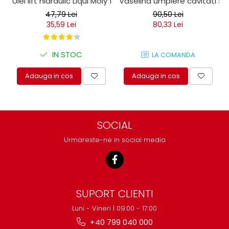
Ulei lift hidraulic Liqui Moly 1 litru
Vaselina umplere cavitati Seil
47,79 Lei
90,50 Lei
35,59 Lei
80,33 Lei
IN STOC
LA COMANDA
Adauga in cos
Adauga in cos
SOCIAL
Urmareste-ne in social media
SUPORT CLIENTI
Luni - Vineri | 09:00 - 17:00
+40 799 040 000