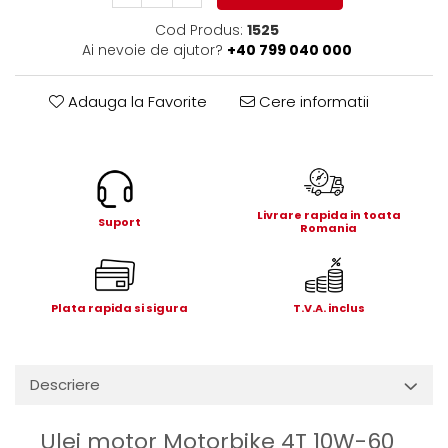
Electrice
Cod Produs:
1525
Mecanice
Ai nevoie de ajutor?
+40 799 040 000
Hidraulice
Motoare electrice si pompe
Adauga la Favorite
Cere informatii
hidraulice
Role, bucse si bolturi
Cilindru hidraulic si burduf
ANTEO
Livrare rapida in toata
Electrice
Suport
Romania
Hidraulice
Mecanice
Bolturi, role si bucse
Plata rapida si sigura
T.V.A. inclus
Cilindri si burdufe
Pompe si motoare electrice
DAUTEL
Descriere
Electrice
Hidraulica
Ulei motor Motorbike 4T 10W-60