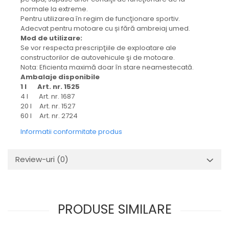
normale la extreme.
Pentru utilizarea în regim de funcţionare sportiv.
Adecvat pentru motoare cu și fără ambreiaj umed.
Mod de utilizare:
Se vor respecta prescripţiile de exploatare ale
constructorilor de autovehicule şi de motoare.
Nota: Eficienta maximă doar în stare neamestecată.
Ambalaje disponibile
1 l Art. nr. 1525
4 l Art. nr. 1687
20 l Art. nr. 1527
60 l Art. nr. 2724
Informatii conformitate produs
Review-uri
(0)
PRODUSE SIMILARE