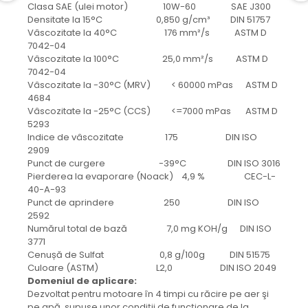
protectie
Clasa SAE (ulei motor) 10W-60 SAE J300
Grup electropompa
Densitate la 15°C 0,850 g/cm³ DIN 51757
Vâscozitate la 40°C 176 mm²/s ASTM D
Bolturi, role si bucsi
7042-04
MAMMUT LIFT
Vâscozitate la 100°C 25,0 mm²/s ASTM D
7042-04
Mecanice
Vâscozitate la -30°C (MRV) < 60000 mPas ASTM D
Electrice
4684
Hidraulice
Vâscozitate la -25°C (CCS) <=7000 mPas ASTM D
5293
Motor electric si pompa hidraulica
Indice de vâscozitate 175 DIN ISO
Cilindru hidraulic si protectie
2909
burduf
Punct de curgere -39°C DIN ISO 3016
Pierderea la evaporare (Noack) 4,9 % CEC-L-
ERHEL - HYDRIS
40-A-93
Hidraulice
Punct de aprindere 250 DIN ISO
2592
Electrice
Numărul total de bază 7,0 mg KOH/g DIN ISO
Mecanice
3771
Role, bucse si bolturi
Cenușă de Sulfat 0,8 g/100g DIN 51575
Culoare (ASTM) L2,0 DIN ISO 2049
Motoras electric si pompa
Domeniul de aplicare:
Cilindri si burdufuri protectie
Dezvoltat pentru motoare în 4 timpi cu răcire pe aer şi
Consumabile
pe apă, supuse unor condiţii de funcţionare de la