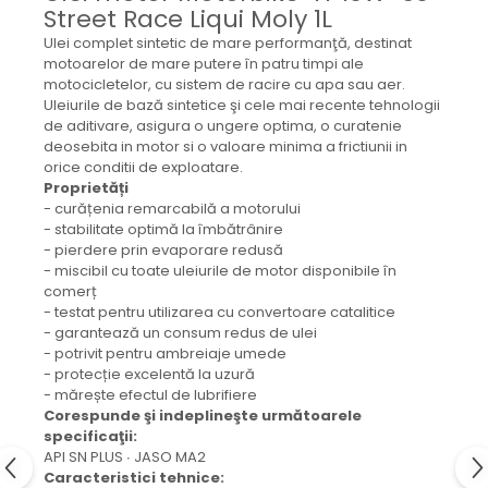
Mecanica
Street Race Liqui Moly 1L
Electropompa si motoare
Ulei complet sintetic de mare performanţă, destinat
electrice
motoarelor de mare putere în patru timpi ale
motocicletelor, cu sistem de racire cu apa sau aer.
Burdufuri si cilindri hidraulici
Uleiurile de bază sintetice şi cele mai recente tehnologii
Role, bucsi si bolturi
de aditivare, asigura o ungere optima, o curatenie
BEHRENS
deosebita in motor si o valoare minima a frictiunii in
orice conditii de exploatare.
Bolturi - role - bucse
Proprietăți
Burdufe si cilindri
- curățenia remarcabilă a motorului
- stabilitate optimă la îmbătrânire
Mecanice
- pierdere prin evaporare redusă
Electrice
- miscibil cu toate uleiurile de motor disponibile în
Hidraulice
comerț
- testat pentru utilizarea cu convertoare catalitice
Motoare electrice si pompe
- garantează un consum redus de ulei
SÖRENSEN
- potrivit pentru ambreiaje umede
- protecție excelentă la uzură
Mecanice
- mărește efectul de lubrifiere
Electrice
Corespunde şi indeplineşte următoarele
specificaţii:
Hidraulice
API SN PLUS ∙ JASO MA2
Cilindri hidraulici si burdufe
Caracteristici tehnice: