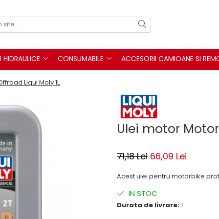
I HIDRAULICE
CONSUMABILE
ACCESORII CAMIOANE SI REM
ffroad Liqui Moly 1L
Ulei motor Motor
71,18 Lei
66,09 Lei
Acest ulei pentru motorbike prot
IN STOC
Durata de livrare:
1