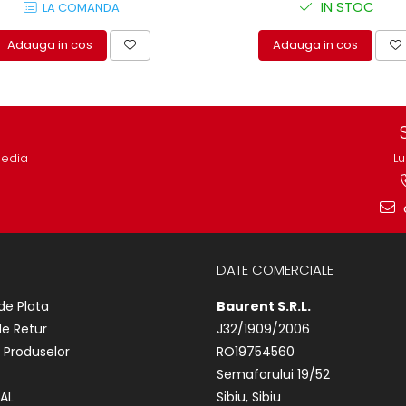
IN STOC
LA COMANDA
Adauga in cos
Adauga in cos
media
Lu
DATE COMERCIALE
de Plata
Baurent S.R.L.
de Retur
J32/1909/2006
 Produselor
RO19754560
Semaforului 19/52
AL
Sibiu, Sibiu