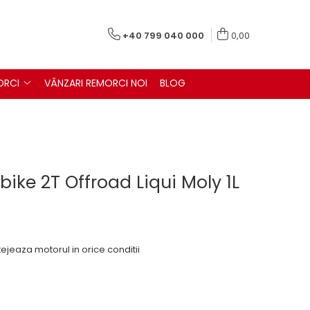
+40 799 040 000
0,00
ORCI
VÂNZARI REMORCI NOI
BLOG
bike 2T Offroad Liqui Moly 1L
ejeaza motorul in orice conditii