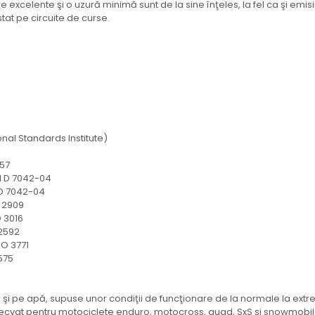
 excelente şi o uzură minimă sunt de la sine înţeles, la fel ca şi emis
tat pe circuite de curse.
ional Standards Institute)
57
D 7042-04
 7042-04
2909
3016
592
O 3771
575
r şi pe apă, supuse unor condiţii de funcţionare de la normale la ext
Adecvat pentru motociclete enduro, motocross, quad, SxS şi snowmobil