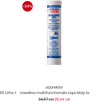
-24%
-13%
LIQUI MOLY
 50 Litho HT
Vaselina multifunctionala Liqui Moly la tub 400ml
Set clipsu
34,57 Lei
26,44 Lei