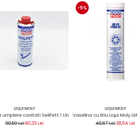
-5%
LIQUI MOLY
LIQUI MOLY
 umplere cavitati Seilfett 1 Litru
Vaselina cu litiu Liqui Moly LM
90,50 Lei
80,33 Lei
40,67 Lei
38,64 Lei