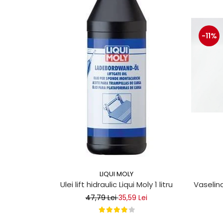
protectie
Grup electropompa
Bolturi, role si bucsi
-11%
MAMMUT LIFT
Mecanice
Electrice
Hidraulice
Motor electric si pompa hidraulica
Cilindru hidraulic si protectie
burduf
ERHEL - HYDRIS
Hidraulice
Electrice
Mecanice
LIQUI MOLY
Role, bucse si bolturi
Vaselina
Ulei lift hidraulic Liqui Moly 1 litru
Motoras electric si pompa
47,79 Lei
35,59 Lei
Cilindri si burdufuri protectie
Consumabile