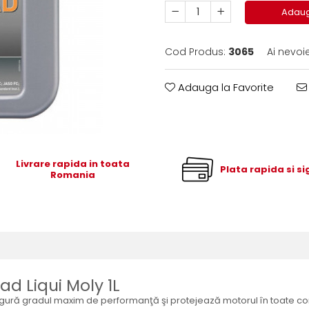
Adaug
Cod Produs:
3065
Ai nevoi
Adauga la Favorite
Livrare rapida in toata
Plata rapida si s
Romania
ad Liqui Moly 1L
igură gradul maxim de performanţă şi protejează motorul în toate condi