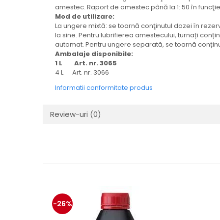
Mecanica
amestec. Raport de amestec până la 1: 50 în funcţi
Mod de utilizare:
Electropompa si motoare
La ungere mixtă: se toarnă conţinutul dozei în rez
electrice
la sine. Pentru lubrifierea amestecului, turnați con
Burdufuri si cilindri hidraulici
automat. Pentru ungere separată, se toarnă conținut
Role, bucsi si bolturi
Ambalaje disponibile:
1 L Art. nr. 3065
BEHRENS
4 L Art. nr. 3066
Bolturi - role - bucse
Informatii conformitate produs
Burdufe si cilindri
Mecanice
Review-uri
(0)
Electrice
Hidraulice
Motoare electrice si pompe
SÖRENSEN
Mecanice
Electrice
Hidraulice
-26%
Cilindri hidraulici si burdufe