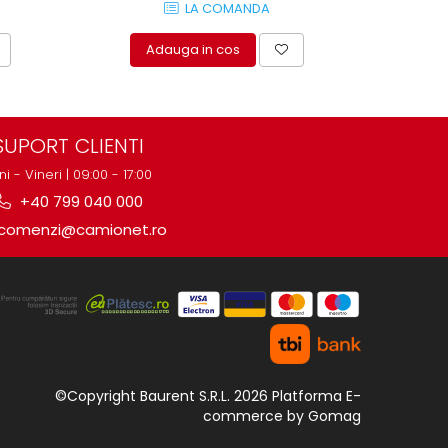
LA COMANDA
Adauga in cos
A
SUPORT CLIENTI
ni - Vineri | 09:00 - 17:00
+40 799 040 000
comenzi@camionet.ro
©Copyright Baurent S.R.L. 2026
Platforma E-
commerce by Gomag