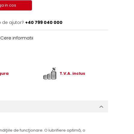
a in cos
e de ajutor?
+40 799 040 000
Cere informatii
igura
T.V.A. inclus
ţiile de funcţionare. O lubrifiere optimă, o