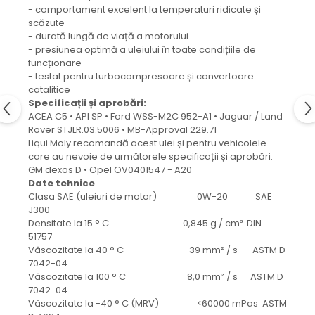
protectie
- comportament excelent la temperaturi ridicate și
Grup electropompa
scăzute
- durată lungă de viață a motorului
Bolturi, role si bucsi
- presiunea optimă a uleiului în toate condițiile de
MAMMUT LIFT
funcționare
- testat pentru turbocompresoare și convertoare
Mecanice
catalitice
Electrice
Specificații și aprobări:
Hidraulice
ACEA C5 • API SP • Ford WSS-M2C 952-A1 • Jaguar / Land
Rover STJLR.03.5006 • MB-Approval 229.71
Motor electric si pompa hidraulica
Liqui Moly recomandă acest ulei și pentru vehicolele
Cilindru hidraulic si protectie
care au nevoie de următorele specificații și aprobări:
burduf
GM dexos D • Opel OV0401547 - A20
ERHEL - HYDRIS
Date tehnice
Clasa SAE (uleiuri de motor) 0W-20 SAE
Hidraulice
J300
Electrice
Densitate la 15 ° C 0,845 g / cm³ DIN
51757
Mecanice
Vâscozitate la 40 ° C 39 mm² / s ASTM D
Role, bucse si bolturi
7042-04
Vâscozitate la 100 ° C 8,0 mm² / s ASTM D
Motoras electric si pompa
7042-04
Cilindri si burdufuri protectie
Vâscozitate la -40 ° C (MRV) <60000 mPas ASTM
Consumabile