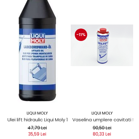
-11%
LIQUI MOLY
LIQUI MOLY
Ulei lift hidraulic Liqui Moly 1 litru
Vaselina umplere cavitati Seil
47,79 Lei
90,50 Lei
35,59 Lei
80,33 Lei