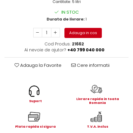
Cantitate: 5 litri
Electrice
Mecanice
IN STOC
Hidraulice
Durata de livrare:
1
Motoare electrice si pompe
hidraulice
Adauga in cos
Role, bucse si bolturi
Cod Produs:
21662
Cilindru hidraulic si burduf
Ai nevoie de ajutor?
+40 799 040 000
ANTEO
Electrice
Adauga la Favorite
Cere informatii
Hidraulice
Mecanice
Bolturi, role si bucse
Cilindri si burdufe
Livrare rapida in toata
Suport
Pompe si motoare electrice
Romania
DAUTEL
Electrice
Plata rapida si sigura
T.V.A. inclus
Hidraulica