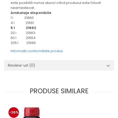
este posibilă numai atunci când produsul este folosit
neamestecat.
Ambalaje disponibile
1 l 21660
4 l 21661
5 l 21662
20 l 21663
60 l 21664
205 l 21666
Informatii conformitate produs
Review-uri
(0)
PRODUSE SIMILARE
-26%