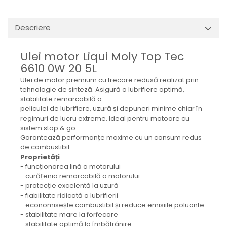
Mecanica
Electropompa si motoare
Descriere
electrice
Burdufuri si cilindri hidraulici
Ulei motor Liqui Moly Top Tec
Role, bucsi si bolturi
6610 0W 20 5L
BEHRENS
Ulei de motor premium cu frecare redusă realizat prin
Bolturi - role - bucse
tehnologie de sinteză. Asigură o lubrifiere optimă,
Burdufe si cilindri
stabilitate remarcabilă a
peliculei de lubrifiere, uzură și depuneri minime chiar în
Mecanice
regimuri de lucru extreme. Ideal pentru motoare cu
Electrice
sistem stop & go.
Hidraulice
Garantează performanțe maxime cu un consum redus
de combustibil.
Motoare electrice si pompe
Proprietăți
SÖRENSEN
- funcționarea lină a motorului
- curățenia remarcabilă a motorului
Mecanice
- protecție excelentă la uzură
Electrice
- fiabilitate ridicată a lubrifierii
Hidraulice
- economisește combustibil și reduce emisiile poluante
- stabilitate mare la forfecare
Cilindri hidraulici si burdufe
- stabilitate optimă la îmbătrânire