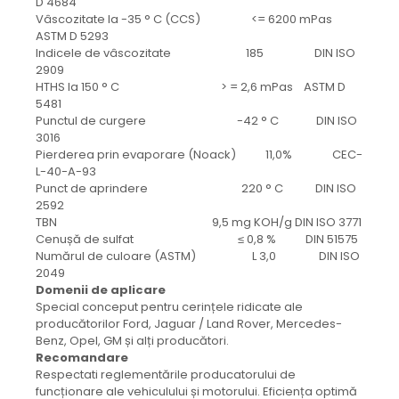
D 4684
Vâscozitate la -35 ° C (CCS) <= 6200 mPas
ASTM D 5293
Indicele de vâscozitate 185 DIN ISO
2909
HTHS la 150 ° C > = 2,6 mPas ASTM D
5481
Punctul de curgere -42 ° C DIN ISO
3016
Pierderea prin evaporare (Noack) 11,0% CEC-
L-40-A-93
Punct de aprindere 220 ° C DIN ISO
2592
TBN 9,5 mg KOH/g DIN ISO 3771
Cenușă de sulfat ≤ 0,8 % DIN 51575
Numărul de culoare (ASTM) L 3,0 DIN ISO
2049
Domenii de aplicare
Special conceput pentru cerințele ridicate ale
producătorilor Ford, Jaguar / Land Rover, Mercedes-
Benz, Opel, GM și alți producători.
Recomandare
Respectati reglementările producatorului de
funcționare ale vehiculului și motorului. Eficiența optimă