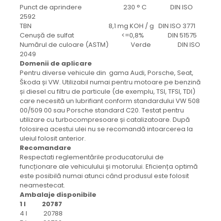
Punct de aprindere 230 ° C DIN ISO
2592
TBN 8,1 mg KOH / g DIN ISO 3771
Cenușă de sulfat <=0,8% DIN 51575
Numărul de culoare (ASTM) Verde DIN ISO
2049
Domenii de aplicare
Pentru diverse vehicule din gama Audi, Porsche, Seat,
Škoda și VW. Utilizabil numai pentru motoare pe benzină
și diesel cu filtru de particule (de exemplu, TSI, TFSI, TDI)
care necesită un lubrifiant conform standardului VW 508
00/509 00 sau Porsche standard C20. Testat pentru
utilizare cu turbocompresoare și catalizatoare. După
folosirea acestui ulei nu se recomandă intoarcerea la
uleiul folosit anterior.
Recomandare
Respectati reglementările producatorului de
funcționare ale vehiculului și motorului. Eficiența optimă
este posibilă numai atunci când produsul este folosit
neamestecat.
Ambalaje disponibile
1 l 20787
4 l 20788