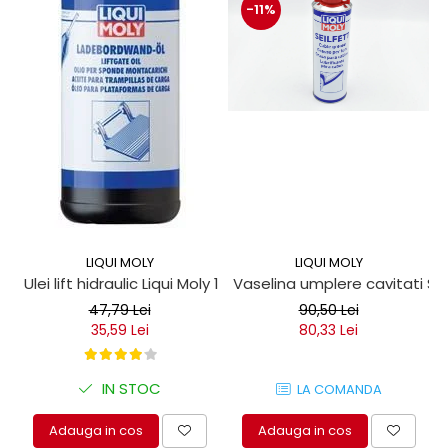
-11%
LIQUI MOLY
LIQUI MOLY
Ulei lift hidraulic Liqui Moly 1 litru
Vaselina umplere cavitati Seil
47,79 Lei
90,50 Lei
35,59 Lei
80,33 Lei
IN STOC
LA COMANDA
Adauga in cos
Adauga in cos