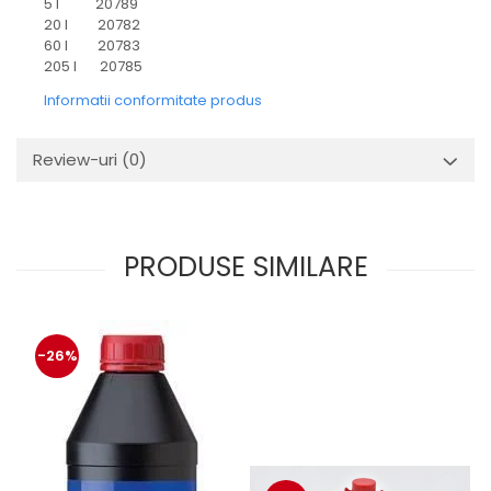
5 l 20789
20 l 20782
60 l 20783
205 l 20785
Informatii conformitate produs
Review-uri
(0)
PRODUSE SIMILARE
-26%