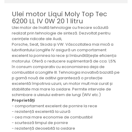
Mecanica
Electropompa si motoare
Ulei motor Liqui Moly Top Tec
electrice
6200 LL lV 0W 20 1 litru
Burdufuri si cilindri hidraulici
Ulei motor de înaltă tehnologie cu frecare scăzută
Role, bucsi si bolturi
realizat prin tehnologie de sinteză. Dezvoltat pentru
cerințele ridicate ale Audi,
BEHRENS
Porsche, Seat, Skoda și VW. Vâscozitatea mai mică a
Bolturi - role - bucse
lubrifiantului Longlife IV asigură un comportament
excelent la pornirea la rece și îmbunătățește eficiența
Burdufe si cilindri
motorului. Oferă o reducere suplimentară de cca. 1,5%
Mecanice
în consum comparativ cu economisirea deja de
Electrice
combustibil a Longlife III. Tehnologia inovativă bazată pe
p gamă nouă de aditivi garantează o protecție
Hidraulice
excelentă împotriva uzurii, un motor mult mai curat și
Motoare electrice si pompe
stabilitate mai mare la oxidare. Permite intervale de
SÖRENSEN
schimbare a uleiului extrem de lungi (WIV etc.)
Proprietăți
Mecanice
- comportament excelent de pornire la rece
Electrice
- rezistență excelentă la uzură
- cea mai mare economie de combustibil
Hidraulice
- scurtează timpul de pornire
Cilindri hidraulici si burdufe
- rezistență deosebită la oxidare