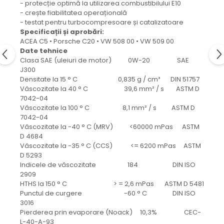
protectie
- protecție optimă la utilizarea combustibilului E10
- crește fiabilitatea operațională
Grup electropompa
- testat pentru turbocompresoare și catalizatoare
Bolturi, role si bucsi
Specificații și aprobări:
MAMMUT LIFT
ACEA C5 • Porsche C20 • VW 508 00 • VW 509 00
Date tehnice
Mecanice
Clasa SAE (uleiuri de motor) 0W-20 SAE
Electrice
J300
Densitate la 15 ° C 0,835 g / cm³ DIN 51757
Hidraulice
Vâscozitate la 40 ° C 39,6 mm² / s ASTM D
Motor electric si pompa hidraulica
7042-04
Cilindru hidraulic si protectie
Vâscozitate la 100 ° C 8,1 mm² / s ASTM D
burduf
7042-04
Vâscozitate la -40 ° C (MRV) <60000 mPas ASTM
ERHEL - HYDRIS
D 4684
Hidraulice
Vâscozitate la -35 ° C (CCS) <= 6200 mPas ASTM
D 5293
Electrice
Indicele de vâscozitate 184 DIN ISO
Mecanice
2909
HTHS la 150 ° C > = 2,6 mPas ASTM D 5481
Role, bucse si bolturi
Punctul de curgere -60 ° C DIN ISO
Motoras electric si pompa
3016
Cilindri si burdufuri protectie
Pierderea prin evaporare (Noack) 10,3% CEC-
L-40-A-93
Consumabile