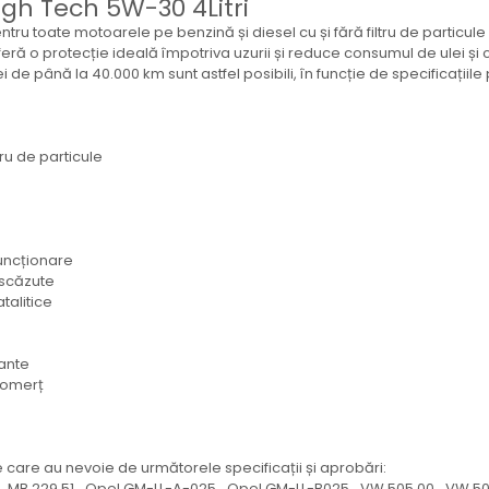
High Tech 5W-30 4Litri
ntru toate motoarele pe benzină și diesel cu și fără filtru de particu
 oferă o protecție ideală împotriva uzurii și reduce consumul de ulei și
 de până la 40.000 km sunt astfel posibili, în funcție de specificații
tru de particule
funcționare
 scăzute
talitice
uante
 comerț
 care au nevoie de următorele specificații și aprobări:
∙ MB 229.51 ∙ Opel GM-LL-A-025 ∙ Opel GM-LL-B025 ∙ VW 505 00 ∙ VW 50