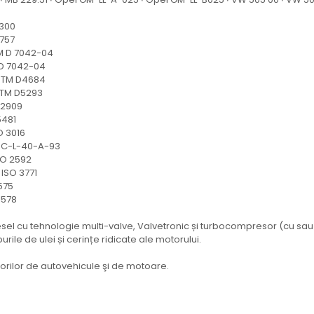
300
757
D 7042-04
 7042-04
STM D4684
TM D5293
2909
481
3016
C-L-40-A-93
 2592
SO 3771
575
578
l cu tehnologie multi-valve, Valvetronic și turbocompresor (cu sau 
rile de ulei și cerințe ridicate ale motorului.
torilor de autovehicule şi de motoare.