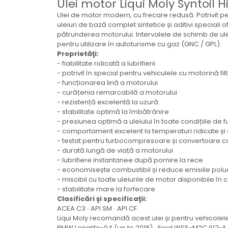
Ulei motor Liqui Moly Syntoil 
Electrice
Ulei de motor modern, cu frecare redusă. Potrivit pe
Mecanice
uleiuri de bază complet sintetice și aditivi speciali
Hidraulice
pătrunderea motorului. Intervalele de schimb de ulei
pentru utilizare în autoturisme cu gaz (GNC / GPL).
Motoare electrice si pompe
Proprietăţi:
hidraulice
- fiabilitate ridicată a lubrifierii
Role, bucse si bolturi
- potrivit în special pentru vehiculele cu motorină fil
Cilindru hidraulic si burduf
- funcționarea lină a motorului
- curățenia remarcabilă a motorului
ANTEO
- rezistență excelentă la uzură
Electrice
- stabilitate optimă la îmbătrânire
- presiunea optimă a uleiului în toate condițiile de 
Hidraulice
- comportament excelent la temperaturi ridicate și
Mecanice
- testat pentru turbocompresoare și convertoare ca
Bolturi, role si bucse
- durată lungă de viață a motorului
- lubrifiere instantanee după pornire la rece
Cilindri si burdufe
- economisește combustibil și reduce emisiile pol
Pompe si motoare electrice
- miscibil cu toate uleiurile de motor disponibile în
- stabilitate mare la forfecare
DAUTEL
Clasificări şi specificaţii:
Electrice
ACEA C3 ∙ API SM ∙ API CF
Liqui Moly recomandă acest ulei și pentru vehicolele
Hidraulica
BMW Longlife-04 (up to 2018) ∙ Ford WSS-M2C 917-A 