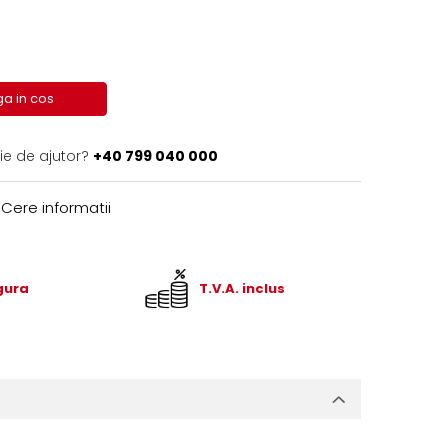
a in cos
ie de ajutor?
+40 799 040 000
Cere informatii
igura
T.V.A. inclus