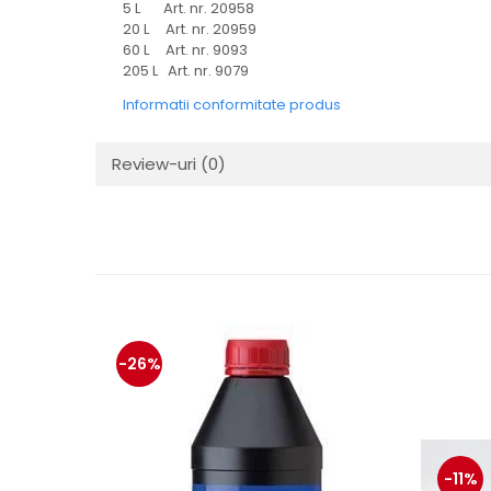
protectie
5 L Art. nr. 20958
Grup electropompa
20 L Art. nr. 20959
60 L Art. nr. 9093
Bolturi, role si bucsi
205 L Art. nr. 9079
MAMMUT LIFT
Informatii conformitate produs
Mecanice
Electrice
Review-uri
(0)
Hidraulice
Motor electric si pompa hidraulica
Cilindru hidraulic si protectie
burduf
ERHEL - HYDRIS
Hidraulice
Electrice
-26%
Mecanice
Role, bucse si bolturi
Motoras electric si pompa
Cilindri si burdufuri protectie
-11%
Consumabile