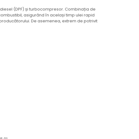
le diesel (DPF) și turbocompresor. Combinația de
 combustibil, asigurând în același timp ulei rapid
le producătorului. De asemenea, extrem de potrivit
5 01