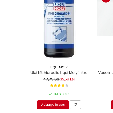
LIQUI MOLY
Vaselina
Ulei lift hidraulic Liqui Moly 1 litru
47,79 Lei
35,59 Lei
IN STOC
Adauga in cos