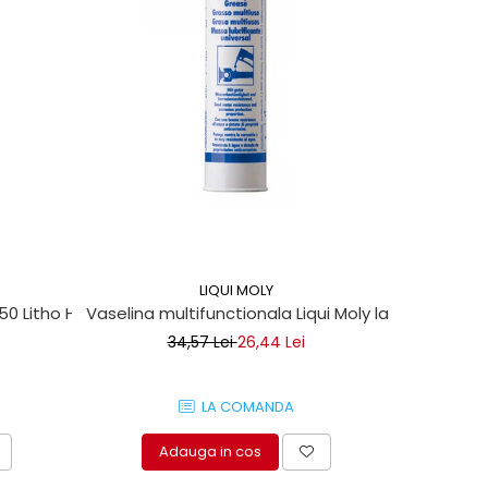
-13%
LIQUI MOLY
 50 Litho HT
Vaselina multifunctionala Liqui Moly la tub 400ml
Set clipsu
34,57 Lei
26,44 Lei
LA COMANDA
Adauga in cos
A