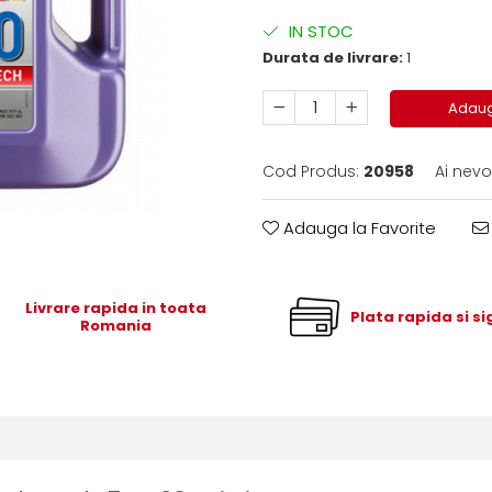
IN STOC
Durata de livrare:
1
Adaug
Cod Produs:
20958
Ai nevo
Adauga la Favorite
Livrare rapida in toata
Plata rapida si s
Romania