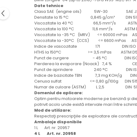
Mecanica
Date tehnice
Electropompa si motoare
Clasa SAE (engine oils) 5W-30 SAE J
electrice
Densitate la 15 °C 0,845 g/cm³ DIN 51
Viscozitate la 40 °C 66,5 mm²/s ASTM 
Burdufuri si cilindri hidraulici
Viscozitate la 100 °C 11,6 mm²/s ASTM D
Role, bucsi si bolturi
Viscozitate la -35 °C (MRV) <= 60000 mPas A
BEHRENS
Viscozitate la -30°C (CCS) <= 6600 mPas AS
Indice de vascozitate 171 DIN ISO 
Bolturi - role - bucse
HTHS la 150°C >= 3,5 mPas ASTM D5
Burdufe si cilindri
Punct de curgere - 45 °C DIN ISO 
Pierderea la evaporare (Noack) 7,4 % CE
Mecanice
Punct de aprindere 240 °C DIN ISO
Electrice
Indice de bazicitate TBN 7,3 mg KOH/g DIN I
Cenusa sulfat <= 0,80 g/100g DIN 51
Hidraulice
Numar de culoare (ASTM) L 2,5 DIN 51
Motoare electrice si pompe
Domeniul de aplicare:
SÖRENSEN
Optim pentru motoarele moderne pe benzină și diese
potrivit acolo unde există intervale mari între schimbu
Mecanice
Mod de utilizare:
Electrice
Respectaţi prescripţiile de exploatare ale construc
Ambalaje disponibile
Hidraulice
1 L Art. nr. 20957
Cilindri hidraulici si burdufe
4 L Art. nr. 20958