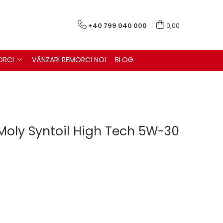
+40 799 040 000
0,00
ORCI
VÂNZARI REMORCI NOI
BLOG
 Moly Syntoil High Tech 5W-30