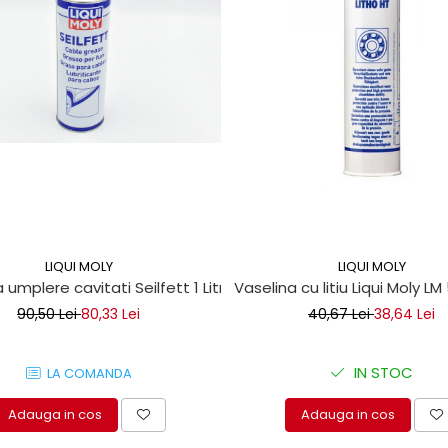
LIQUI MOLY
LIQUI MOLY
 umplere cavitati Seilfett 1 Litru
Vaselina cu litiu Liqui Moly LM
90,50 Lei
80,33 Lei
40,67 Lei
38,64 Lei
IN STOC
LA COMANDA
Adauga in cos
Adauga in cos