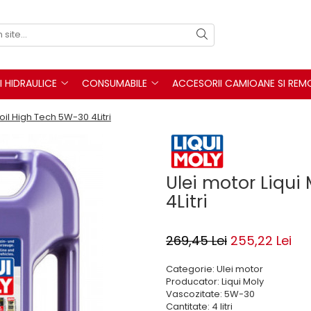
I HIDRAULICE
CONSUMABILE
ACCESORII CAMIOANE SI REM
oil High Tech 5W-30 4Litri
Ulei motor Liqui
4Litri
269,45 Lei
255,22 Lei
Categorie: Ulei motor
Producator: Liqui Moly
Vascozitate: 5W-30
Cantitate: 4 litri