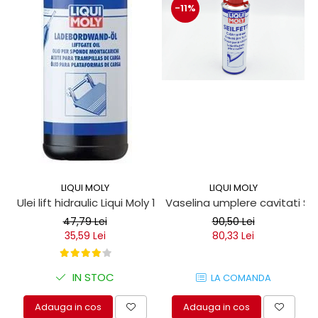
-11%
LIQUI MOLY
LIQUI MOLY
Ulei lift hidraulic Liqui Moly 1 litru
Vaselina umplere cavitati Seil
47,79 Lei
90,50 Lei
35,59 Lei
80,33 Lei
IN STOC
LA COMANDA
Adauga in cos
Adauga in cos