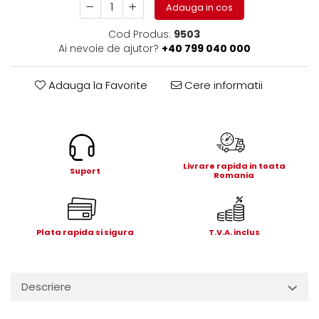
Electrice
Adauga in cos
Mecanice
Cod Produs:
9503
Hidraulice
Ai nevoie de ajutor?
+40 799 040 000
Motoare electrice si pompe
hidraulice
Adauga la Favorite
Cere informatii
Role, bucse si bolturi
Cilindru hidraulic si burduf
ANTEO
Electrice
Livrare rapida in toata
Suport
Hidraulice
Romania
Mecanice
Bolturi, role si bucse
Cilindri si burdufe
Plata rapida si sigura
T.V.A. inclus
Pompe si motoare electrice
DAUTEL
Descriere
Electrice
Hidraulica