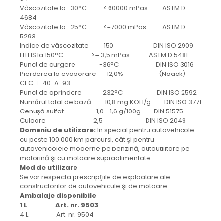
Vâscozitate la -30°C < 60000 mPas ASTM D
4684
Vâscozitate la -25°C <=7000 mPas ASTM D
5293
Indice de vâscozitate 150 DIN ISO 2909
HTHS la 150°C >= 3,5 mPas ASTM D 5481
Punct de curgere -36°C DIN ISO 3016
Pierderea la evaporare 12,0% (Noack)
CEC-L-40-A-93
Punct de aprindere 232°C DIN ISO 2592
Numărul total de bază 10,8 mg KOH/g DIN ISO 3771
Cenușă sulfat 1,0 - 1,6 g/100g DIN 51575
Culoare 2,5 DIN ISO 2049
Domeniu de utilizare:
In special pentru autovehicole
cu peste 100.000 km parcursi, cât şi pentru
autovehicolele moderne pe benzină, autoutilitare pe
motorină şi cu motoare supraalimentate.
Mod de utilizare
Se vor respecta prescripţiile de exploatare ale
constructorilor de autovehicule şi de motoare.
Ambalaje disponibile
1 L Art. nr. 9503
4 L Art. nr. 9504