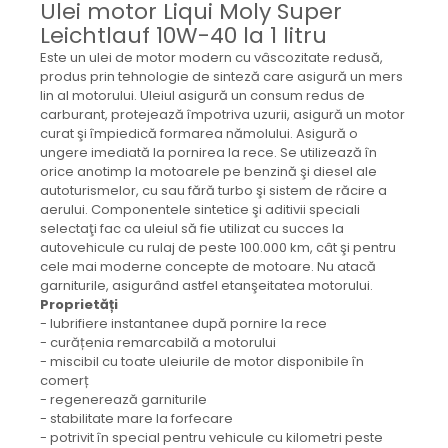
Ulei motor Liqui Moly Super
Mecanica
Leichtlauf 10W-40 la 1 litru
Electropompa si motoare
electrice
Este un ulei de motor modern cu vâscozitate redusă,
produs prin tehnologie de sinteză care asigură un mers
Burdufuri si cilindri hidraulici
lin al motorului. Uleiul asigură un consum redus de
Role, bucsi si bolturi
carburant, protejează împotriva uzurii, asigură un motor
BEHRENS
curat şi împiedică formarea nămolului. Asigură o
ungere imediată la pornirea la rece. Se utilizează în
Bolturi - role - bucse
orice anotimp la motoarele pe benzină şi diesel ale
Burdufe si cilindri
autoturismelor, cu sau fără turbo şi sistem de răcire a
aerului. Componentele sintetice şi aditivii speciali
Mecanice
selectaţi fac ca uleiul să fie utilizat cu succes la
Electrice
autovehicule cu rulaj de peste 100.000 km, cât şi pentru
cele mai moderne concepte de motoare. Nu atacă
Hidraulice
garniturile, asigurând astfel etanşeitatea motorului.
Motoare electrice si pompe
Proprietăți
SÖRENSEN
- lubrifiere instantanee după pornire la rece
- curățenia remarcabilă a motorului
Mecanice
- miscibil cu toate uleiurile de motor disponibile în
Electrice
comerț
- regenerează garniturile
Hidraulice
- stabilitate mare la forfecare
Cilindri hidraulici si burdufe
- potrivit în special pentru vehicule cu kilometri peste