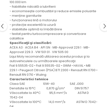
protectie
100.000 km
Grup electropompa
- fiabilitate ridicată a lubrifierii
- economisește combustibil și reduce emisiile poluante
Bolturi, role si bucsi
- menține garniturile
MAMMUT LIFT
- funcționarea lină a motorului
- protecție excelentă la uzură
Mecanice
- stabilitate optimă la îmbătrânire
Electrice
- testat pentru turbocompresoare și convertoare
catalitice
Hidraulice
Specificaţii şi clasificări:
Motor electric si pompa hidraulica
ACEA A3 ∙ ACEA B4 ∙ API SN ∙ MB-Approval 229.1 ∙ MB-
Cilindru hidraulic si protectie
Approval 229.3 ∙ VW 501 01 ∙ VW 505 00
burduf
Liqui Moly recomandă utilizarea acestui produs şi la
autovehiculele cu următoarele specificaţii:
ERHEL - HYDRIS
Fiat 9.55535-D2 • Fiat 9.55535-G2 • GWM • HAVAL • MB
Hidraulice
229.1 • Peugeot Citroen (PSA) B71 2300 • Renault RN 0700 •
Renault RN 0710 • Wuling
Electrice
Caracteristici tehnice
Mecanice
Clasa SAE 10W-40 SAE J300
Role, bucse si bolturi
Densitate la 15°C 0,870 g/cm³ DIN 51757
Vâscozitate la 40°C 95,5 mm²/s ASTM D
Motoras electric si pompa
7042-04
Cilindri si burdufuri protectie
Vâscozitate la 100°C 14,0 mm²/s ASTM D 7042-
04
Consumabile