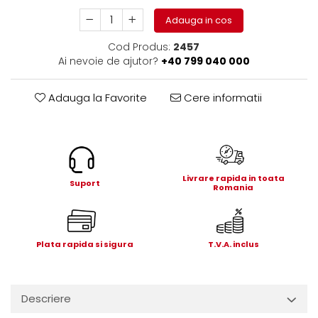
Electrice
Adauga in cos
Mecanice
Hidraulice
Cod Produs:
2457
Ai nevoie de ajutor?
+40 799 040 000
Motoare electrice si pompe
hidraulice
Role, bucse si bolturi
Adauga la Favorite
Cere informatii
Cilindru hidraulic si burduf
ANTEO
Electrice
Hidraulice
Livrare rapida in toata
Suport
Romania
Mecanice
Bolturi, role si bucse
Cilindri si burdufe
Plata rapida si sigura
T.V.A. inclus
Pompe si motoare electrice
DAUTEL
Electrice
Descriere
Hidraulica