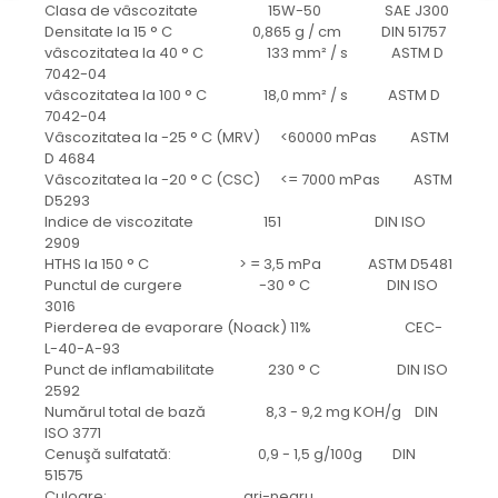
protectie
Clasa de vâscozitate 15W-50 SAE J300
Grup electropompa
Densitate la 15 ° C 0,865 g / cm DIN 51757
vâscozitatea la 40 ° C 133 mm² / s ASTM D
Bolturi, role si bucsi
7042-04
MAMMUT LIFT
vâscozitatea la 100 ° C 18,0 mm² / s ASTM D
7042-04
Mecanice
Vâscozitatea la -25 ° C (MRV) <60000 mPas ASTM
Electrice
D 4684
Hidraulice
Vâscozitatea la -20 ° C (CSC) <= 7000 mPas ASTM
D5293
Motor electric si pompa hidraulica
Indice de viscozitate 151 DIN ISO
Cilindru hidraulic si protectie
2909
burduf
HTHS la 150 ° C > = 3,5 mPa ASTM D5481
Punctul de curgere -30 ° C DIN ISO
ERHEL - HYDRIS
3016
Hidraulice
Pierderea de evaporare (Noack) 11% CEC-
L-40-A-93
Electrice
Punct de inflamabilitate 230 ° C DIN ISO
Mecanice
2592
Role, bucse si bolturi
Numărul total de bază 8,3 - 9,2 mg KOH/g DIN
ISO 3771
Motoras electric si pompa
Cenuşă sulfatată: 0,9 - 1,5 g/100g DIN
Cilindri si burdufuri protectie
51575
Consumabile
Culoare: gri-negru