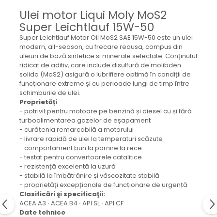
Mecanica
Ulei motor Liqui Moly MoS2
Electropompa si motoare
Super Leichtlauf 15W-50
electrice
Super Leichtlauf Motor Oil MoS2 SAE 15W-50 este un ulei
Burdufuri si cilindri hidraulici
modern, all-season, cu frecare redusa, compus din
Role, bucsi si bolturi
uleiuri de bază sintetice si minerale selectate. Conținutul
BEHRENS
ridicat de aditiv, care include disulfură de molibden
solida (MoS2) asigură o lubrifiere optimă în condiții de
Bolturi - role - bucse
funcționare extreme și cu perioade lungi de timp între
Burdufe si cilindri
schimburile de ulei.
Proprietăți
Mecanice
- potrivit pentru motoare pe benzină și diesel cu și fără
Electrice
turboalimentarea gazelor de eșapament
Hidraulice
- curățenia remarcabilă a motorului
- livrare rapidă de ulei la temperaturi scăzute
Motoare electrice si pompe
- comportament bun la pornire la rece
SÖRENSEN
- testat pentru convertoarele catalitice
- rezistență excelentă la uzură
Mecanice
- stabilă la îmbătrânire și vâscozitate stabilă
Electrice
- proprietăți excepționale de funcționare de urgență
Clasificări şi specificaţii:
Hidraulice
ACEA A3 ∙ ACEA B4 ∙ API SL ∙ API CF
Cilindri hidraulici si burdufe
Date tehnice